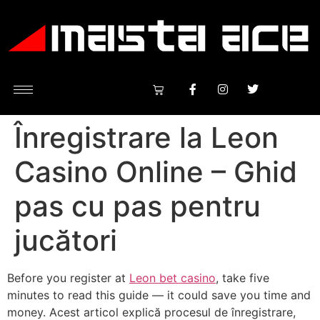
Înregistrare la Leon
Casino Online – Ghid
pas cu pas pentru
jucători
Before you register at
Leon bet casino
, take five
minutes to read this guide — it could save you time and
money. Acest articol explică procesul de înregistrare,