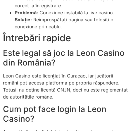
corect la înregistrare.
Problemă:
Conexiune instabilă la live casino.
Soluție:
Reîmprospătați pagina sau folosiți o
conexiune prin cablu.
Întrebări rapide
Este legal să joc la Leon Casino
din România?
Leon Casino este licențiat în Curaçao, iar jucătorii
români pot accesa platforma pe propria răspundere.
Totuși, nu deține licență ONJN, deci nu este reglementat
de autoritățile române.
Cum pot face login la Leon
Casino?