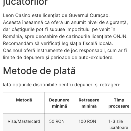
jucătorilor
Leon Casino este licențiat de Guvernul Curaçao.
Aceasta înseamnă că oferă un anumit nivel de siguranță,
dar câștigurile pot fi supuse impozitului pe venit în
România, spre deosebire de cazinourile licențiate ONJN.
Recomandăm să verificați legislația fiscală locală.
Casinoul oferă instrumente de joc responsabil, cum ar fi
limite de depunere și perioade de auto-excludere.
Metode de plată
Iată opțiunile disponibile pentru depuneri și retrageri:
Metodă
Depunere
Retragere
Timp
minimă
minimă
procesare
Visa/Mastercard
50 RON
100 RON
1-3 zile
lucrătoare