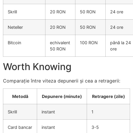
Skrill
20 RON
50 RON
24 ore
Neteller
20 RON
50 RON
24 ore
Bitcoin
echivalent
100 RON
până la 24
50 RON
ore
Worth Knowing
Comparație între viteza depunerii și cea a retragerii:
Metodă
Depunere (minute)
Retragere (zile)
Skrill
instant
1
Card bancar
instant
3-5