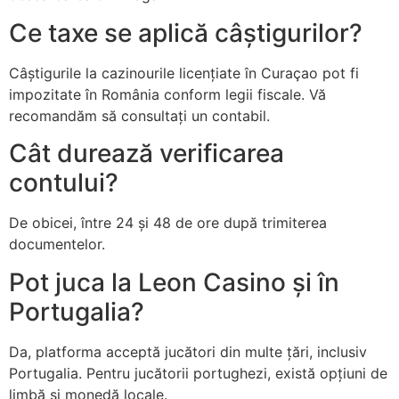
Ce taxe se aplică câștigurilor?
Câștigurile la cazinourile licențiate în Curaçao pot fi
impozitate în România conform legii fiscale. Vă
recomandăm să consultați un contabil.
Cât durează verificarea
contului?
De obicei, între 24 și 48 de ore după trimiterea
documentelor.
Pot juca la Leon Casino și în
Portugalia?
Da, platforma acceptă jucători din multe țări, inclusiv
Portugalia. Pentru jucătorii portughezi, există opțiuni de
limbă și monedă locale.