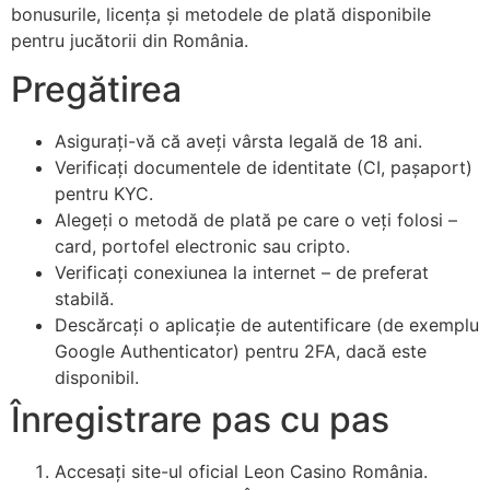
bonusurile, licența și metodele de plată disponibile
pentru jucătorii din România.
Pregătirea
Asigurați-vă că aveți vârsta legală de 18 ani.
Verificați documentele de identitate (CI, pașaport)
pentru KYC.
Alegeți o metodă de plată pe care o veți folosi –
card, portofel electronic sau cripto.
Verificați conexiunea la internet – de preferat
stabilă.
Descărcați o aplicație de autentificare (de exemplu
Google Authenticator) pentru 2FA, dacă este
disponibil.
Înregistrare pas cu pas
Accesați site-ul oficial Leon Casino România.