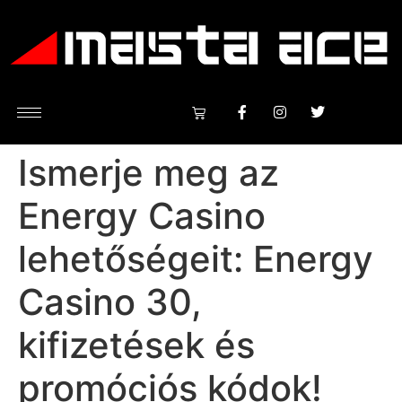
Ismerje meg az
Energy Casino
lehetőségeit: Energy
Casino 30,
kifizetések és
promóciós kódok!