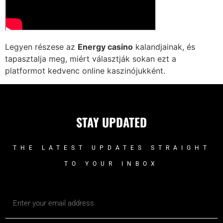
Legyen részese az
Energy casino
kalandjainak, és
tapasztalja meg, miért választják sokan ezt a
platformot kedvenc online kaszinójukként.
STAY UPDATED
THE LATEST UPDATES STRAIGHT
TO YOUR INBOX