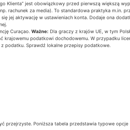
go Klienta” jest obowiązkowy przed pierwszą większą wyp
np. rachunek za media). To standardowa praktyka m.in. prz
 się jej aktywację w ustawieniach konta. Dodaje ona dod
nej.
encję Curaçao.
Ważne:
Dla graczy z krajów UE, w tym Polsk
ć krajowemu podatkowi dochodowemu. W przypadku licencj
 z podatku. Sprawdź lokalne przepisy podatkowe.
ć przejrzyste. Poniższa tabela przedstawia typowe opcje 