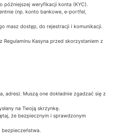
późniejszej weryfikacji konta (KYC).
tnie (np. konto bankowe, e-portfel,
o masz dostęp, do rejestracji i komunikacji.
az Regulaminu Kasyna przed skorzystaniem z
a, adres). Muszą one dokładnie zgadzać się z
wysłany na Twoją skrzynkę.
iętaj, że bezpiecznym i sprawdzonym
a bezpieczeństwa.