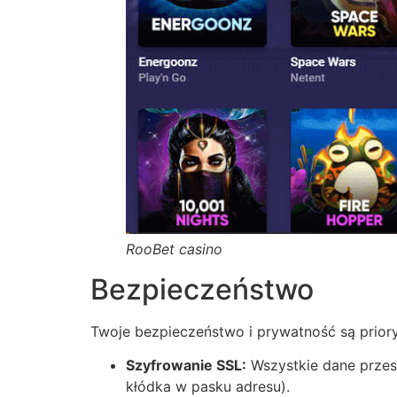
RooBet casino
Bezpieczeństwo
Twoje bezpieczeństwo i prywatność są prior
Szyfrowanie SSL:
Wszystkie dane przes
kłódka w pasku adresu).