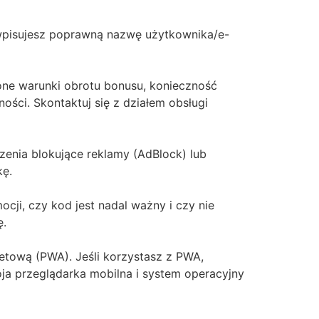
i wpisujesz poprawną nazwę użytkownika/e-
ione warunki obrotu bonusu, konieczność
ości. Skontaktuj się z działem obsługi
zenia blokujące reklamy (AdBlock) lub
kę.
cji, czy kod jest nadal ważny i czy nie
ę.
etową (PWA). Jeśli korzystasz z PWA,
oja przeglądarka mobilna i system operacyjny