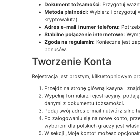
Dokument tożsamości:
Przygotuj ważny
Metoda płatności:
Wybierz i przygotuj 
kryptowaluta).
Adres e-mail i numer telefonu:
Potrzebn
Stabilne połączenie internetowe:
Wymag
Zgoda na regulamin:
Konieczne jest za
bonusów.
Tworzenie Konta
Rejestracja jest prostym, kilkustopniowym p
Przejdź na stronę główną kasyna i znajdź
Wypełnij formularz rejestracyjny, poda
danymi z dokumentu tożsamości.
Podaj swój adres e-mail i utwórz silne 
Po zalogowaniu się na nowe konto, prz
wyborem dla polskich graczy jest właśn
W sekcji „Moje konto” możesz opcjonal