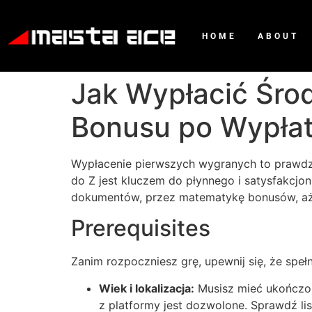
HOME
ABOUT
Jak Wypłacić Środ
Bonusu po Wypła
Wypłacenie pierwszych wygranych to prawdzi
do Z jest kluczem do płynnego i satysfakc
dokumentów, przez matematykę bonusów, aż 
Prerequisites
Zanim rozpoczniesz grę, upewnij się, że spe
Wiek i lokalizacja:
Musisz mieć ukończone
z platformy jest dozwolone. Sprawdź lis