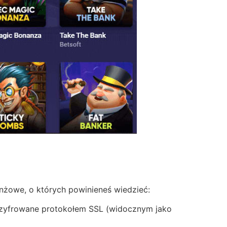
nżowe, o których powinieneś wiedzieć:
szyfrowane protokołem SSL (widocznym jako