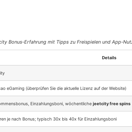
tcity Bonus-Erfahrung mit Tipps zu Freispielen und App-Nut
Details
ity
ao eGaming (überprüfen Sie die aktuelle Lizenz auf der Website)
kommensbonus, Einzahlungsboni, wöchentliche
jeetcity free spins
eren je nach Bonus; typisch 30x bis 40x für Einzahlungsboni