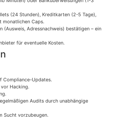
halb Minuten) oder Banküberweisungen (1-3
lets (24 Stunden), Kreditkarten (2-5 Tage),
t monatlichen Caps.
n (Ausweis, Adressnachweis) bestätigen – ein
bieter für eventuelle Kosten.
en
auf Compliance-Updates.
 vor Hacking.
ng.
t regelmäßigen Audits durch unabhängige
um Sucht vorzubeugen.