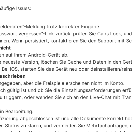
äufige Issues:
meldedaten”-Meldung trotz korrekter Eingabe.
Passwort vergessen”-Link zurück, prüfen Sie Caps Lock, un
nnen. Wenn persistiert, kontaktieren Sie den Support mit S
nicht
en auf Ihrem Android-Gerät ab.
e neueste Version, löschen Sie Cache und Daten in den Gerät
Bei iOS, starten Sie das Gerät neu oder deinstallieren/reins
geschrieben
gegeben, aber die Freispiele erscheinen nicht im Konto.
h gültig ist und ob Sie die Einzahlungsanforderungen erfül
u triggern, oder wenden Sie sich an den Live-Chat mit Trans
 in Bearbeitung.
erifizierung abgeschlossen ist und alle Dokumente korrekt h
den Status zu klären, und vermeiden Sie Mehrfachanfragen,