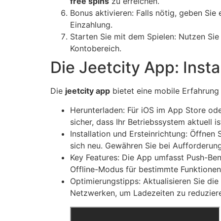
free spins
zu erreichen.
Bonus aktivieren: Falls nötig, geben Si
Einzahlung.
Starten Sie mit dem Spielen: Nutzen Si
Kontobereich.
Die Jeetcity App: Inst
Die
jeetcity app
bietet eine mobile Erfahrung m
Herunterladen: Für iOS im App Store oder
sicher, dass Ihr Betriebssystem aktuell i
Installation und Ersteinrichtung: Öffne
sich neu. Gewähren Sie bei Aufforderu
Key Features: Die App umfasst Push-Ben
Offline-Modus für bestimmte Funktionen 
Optimierungstipps: Aktualisieren Sie d
Netzwerken, um Ladezeiten zu reduzier