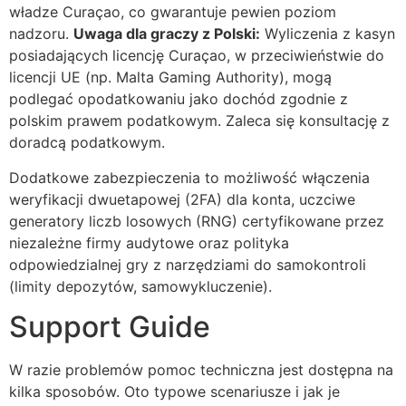
władze Curaçao, co gwarantuje pewien poziom
nadzoru.
Uwaga dla graczy z Polski:
Wyliczenia z kasyn
posiadających licencję Curaçao, w przeciwieństwie do
licencji UE (np. Malta Gaming Authority), mogą
podlegać opodatkowaniu jako dochód zgodnie z
polskim prawem podatkowym. Zaleca się konsultację z
doradcą podatkowym.
Dodatkowe zabezpieczenia to możliwość włączenia
weryfikacji dwuetapowej (2FA) dla konta, uczciwe
generatory liczb losowych (RNG) certyfikowane przez
niezależne firmy audytowe oraz polityka
odpowiedzialnej gry z narzędziami do samokontroli
(limity depozytów, samowykluczenie).
Support Guide
W razie problemów pomoc techniczna jest dostępna na
kilka sposobów. Oto typowe scenariusze i jak je