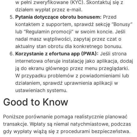
w pełni zweryfikowane (KYC). Skontaktuj się z
działem wypłat przez e-mail.
Pytania dotyczące obrotu bonusem:
Przed
kontaktem z supportem, sprawdź sekcję “Bonusy”
lub “Regulamin promocji” w swoim koncie. Jeśli
nadal masz wątpliwości, zapytaj przez czat o
aktualny stan obrotu dla konkretnego bonusu.
Korzystanie z efortuna app (PWA):
Jeśli strona
internetowa oferuje instalację jako aplikacja, dodaj
ją do ekranu głównego przez menu przeglądarki.
W przypadku problemów z powiadomieniami lub
działaniem, sprawdź uprawnienia aplikacji w
ustawieniach systemu.
Good to Know
Poniższe porównanie pomaga realistycznie planować
transakcje. Wpłaty są niemal natychmiastowe, podczas
gdy wypłaty wiążą się z procedurami bezpieczeństwa.