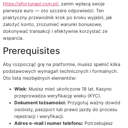
https://efortunapl.com.pl/
, zanim wpłacą swoje
pierwsze euro — oto szczere odpowiedzi. Ten
praktyczny przewodnik krok po kroku wyjaśni, jak
założyć konto, zrozumieć warunki bonusowe,
dokonywać transakcji i efektywnie korzystać ze
wsparcia.
Prerequisites
Aby rozpocząć grę na platformie, musisz spełnić kilka
podstawowych wymagań technicznych i formalnych.
Oto lista niezbędnych elementów:
Wiek:
Musisz mieć ukończone 18 lat. Kasyno
przeprowadza weryfikację wieku (KYC).
Dokument tożsamości:
Przygotuj ważny dowód
osobisty, paszport lub prawo jazdy do procesu
rejestracji i weryfikacji.
Adres e-mail i numer telefonu:
Potrzebujesz