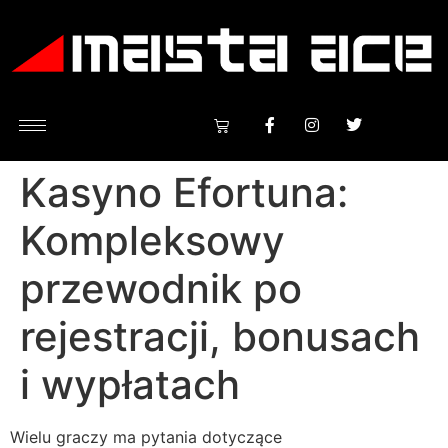
Kasyno Efortuna:
Kompleksowy
przewodnik po
rejestracji, bonusach
i wypłatach
Wielu graczy ma pytania dotyczące