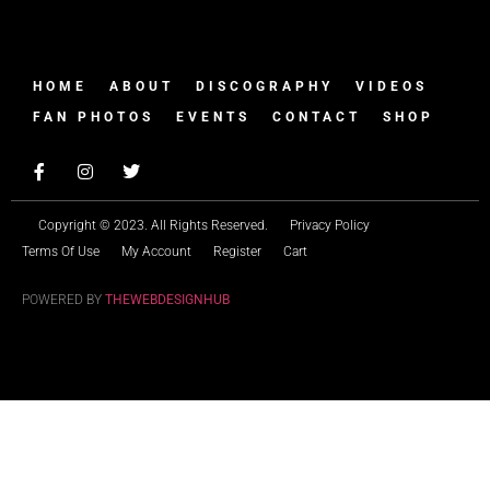
HOME
ABOUT
DISCOGRAPHY
VIDEOS
FAN PHOTOS
EVENTS
CONTACT
SHOP
Copyright © 2023. All Rights Reserved.
Privacy Policy
Terms Of Use
My Account
Register
Cart
POWERED BY
THEWEBDESIGNHUB