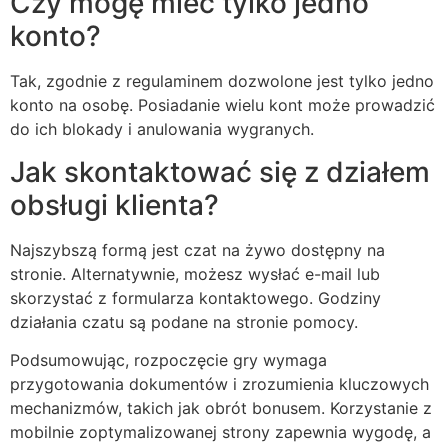
Czy mogę mieć tylko jedno
konto?
Tak, zgodnie z regulaminem dozwolone jest tylko jedno
konto na osobę. Posiadanie wielu kont może prowadzić
do ich blokady i anulowania wygranych.
Jak skontaktować się z działem
obsługi klienta?
Najszybszą formą jest czat na żywo dostępny na
stronie. Alternatywnie, możesz wysłać e-mail lub
skorzystać z formularza kontaktowego. Godziny
działania czatu są podane na stronie pomocy.
Podsumowując, rozpoczęcie gry wymaga
przygotowania dokumentów i zrozumienia kluczowych
mechanizmów, takich jak obrót bonusem. Korzystanie z
mobilnie zoptymalizowanej strony zapewnia wygodę, a