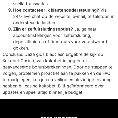
snelle transacties.
Hoe contacteer ik klantenondersteuning?
Via
24/7 live chat op de website, e-mail, of telefoon in
ondersteunde landen.
Zijn er zelfuitsluitingsopties?
Ja, ga naar
accountinstellingen voor zelfuitsluiting,
depositlimieten of time-outs voor verantwoord
gokken.
Conclusie: Deze gids biedt een uitgebreide kijk op
Kokobet Casino, van kokobet inloggen tot
geavanceerde bonusberekeningen. Door de stappen te
volgen, problemen proactief aan te pakken en de FAQ
te raadplegen, kun je een veilige en plezierige ervaring
hebben bij casino kokobet. Blijf geïnformeerd over
updates en speel altijd binnen je budget.