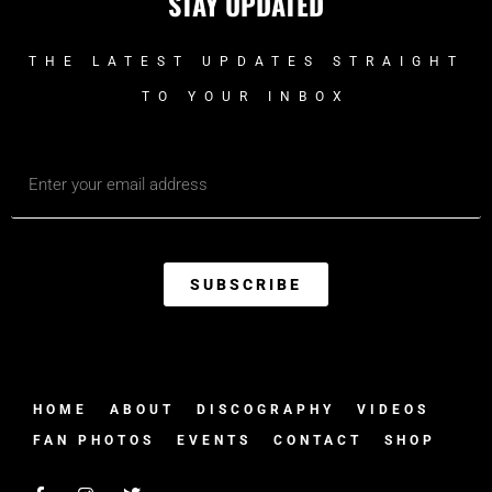
STAY UPDATED
THE LATEST UPDATES STRAIGHT
TO YOUR INBOX
SUBSCRIBE
HOME
ABOUT
DISCOGRAPHY
VIDEOS
FAN PHOTOS
EVENTS
CONTACT
SHOP