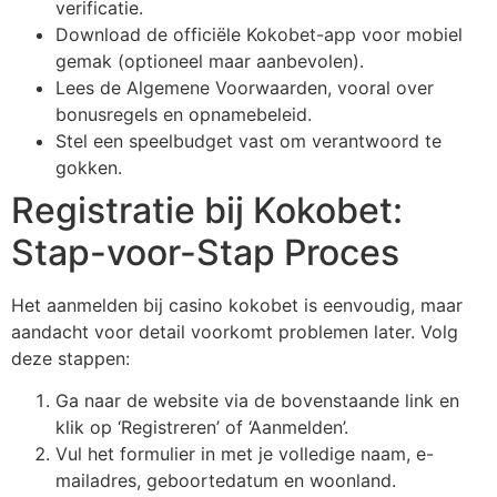
verificatie.
Download de officiële Kokobet-app voor mobiel
gemak (optioneel maar aanbevolen).
Lees de Algemene Voorwaarden, vooral over
bonusregels en opnamebeleid.
Stel een speelbudget vast om verantwoord te
gokken.
Registratie bij Kokobet:
Stap-voor-Stap Proces
Het aanmelden bij casino kokobet is eenvoudig, maar
aandacht voor detail voorkomt problemen later. Volg
deze stappen:
Ga naar de website via de bovenstaande link en
klik op ‘Registreren’ of ‘Aanmelden’.
Vul het formulier in met je volledige naam, e-
mailadres, geboortedatum en woonland.