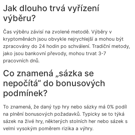
Jak dlouho trvá vyřízení
výběru?
Čas výběru závisí na zvolené metodě. Výběry v
kryptoměnách jsou obvykle nejrychlejší a mohou být
zpracovány do 24 hodin po schválení. Tradiční metody,
jako jsou bankovní převody, mohou trvat 3-7
pracovních dnů.
Co znamená „sázka se
nepočítá“ do bonusových
podmínek?
To znamená, že daný typ hry nebo sázky má 0% podíl
na plnění bonusových požadavků. Typicky se to týká
sázek na živé hry, některých stolních her nebo sázek s
velmi vysokým poměrem rizika a výhry.