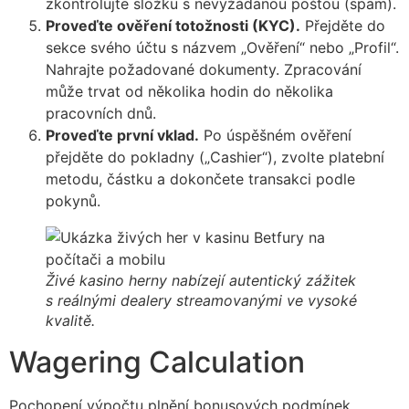
zkontrolujte složku s nevyžádanou poštou (spam).
Proveďte ověření totožnosti (KYC).
Přejděte do
sekce svého účtu s názvem „Ověření“ nebo „Profil“.
Nahrajte požadované dokumenty. Zpracování
může trvat od několika hodin do několika
pracovních dnů.
Proveďte první vklad.
Po úspěšném ověření
přejděte do pokladny („Cashier“), zvolte platební
metodu, částku a dokončete transakci podle
pokynů.
Živé kasino herny nabízejí autentický zážitek
s reálnými dealery streamovanými ve vysoké
kvalitě.
Wagering Calculation
Pochopení výpočtu plnění bonusových podmínek