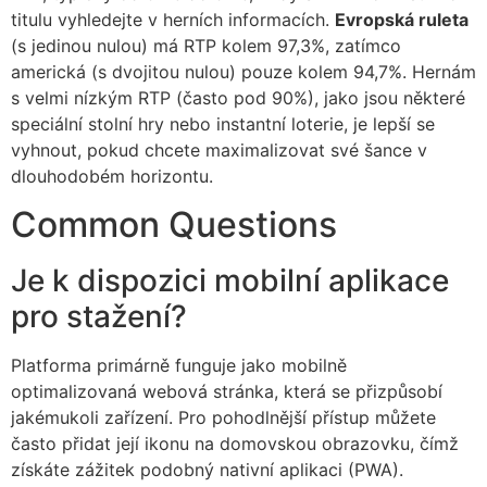
titulu vyhledejte v herních informacích.
Evropská ruleta
(s jedinou nulou) má RTP kolem 97,3%, zatímco
americká (s dvojitou nulou) pouze kolem 94,7%. Hernám
s velmi nízkým RTP (často pod 90%), jako jsou některé
speciální stolní hry nebo instantní loterie, je lepší se
vyhnout, pokud chcete maximalizovat své šance v
dlouhodobém horizontu.
Common Questions
Je k dispozici mobilní aplikace
pro stažení?
Platforma primárně funguje jako mobilně
optimalizovaná webová stránka, která se přizpůsobí
jakémukoli zařízení. Pro pohodlnější přístup můžete
často přidat její ikonu na domovskou obrazovku, čímž
získáte zážitek podobný nativní aplikaci (PWA).