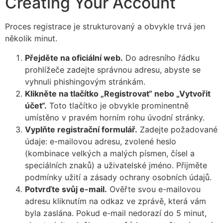
Creating Your Account
Proces registrace je strukturovaný a obvykle trvá jen
několik minut.
Přejděte na oficiální web.
Do adresního řádku
prohlížeče zadejte správnou adresu, abyste se
vyhnuli phishingovým stránkám.
Klikněte na tlačítko „Registrovat“ nebo „Vytvořit
účet“.
Toto tlačítko je obvykle prominentně
umístěno v pravém horním rohu úvodní stránky.
Vyplňte registrační formulář.
Zadejte požadované
údaje: e-mailovou adresu, zvolené heslo
(kombinace velkých a malých písmen, čísel a
speciálních znaků) a uživatelské jméno. Přijměte
podmínky užití a zásady ochrany osobních údajů.
Potvrďte svůj e-mail.
Ověřte svou e-mailovou
adresu kliknutím na odkaz ve zprávě, která vám
byla zaslána. Pokud e-mail nedorazí do 5 minut,