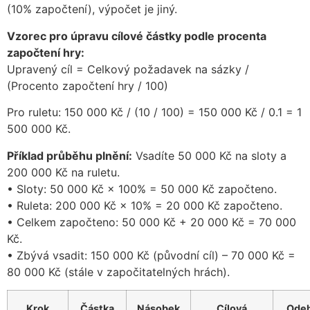
(10% započtení), výpočet je jiný.
Vzorec pro úpravu cílové částky podle procenta
započtení hry:
Upravený cíl = Celkový požadavek na sázky /
(Procento započtení hry / 100)
Pro ruletu: 150 000 Kč / (10 / 100) = 150 000 Kč / 0.1 = 1
500 000 Kč.
Příklad průběhu plnění:
Vsadíte 50 000 Kč na sloty a
200 000 Kč na ruletu.
• Sloty: 50 000 Kč × 100% = 50 000 Kč započteno.
• Ruleta: 200 000 Kč × 10% = 20 000 Kč započteno.
• Celkem započteno: 50 000 Kč + 20 000 Kč = 70 000
Kč.
• Zbývá vsadit: 150 000 Kč (původní cíl) – 70 000 Kč =
80 000 Kč (stále v započitatelných hrách).
Krok
Částka
Násobek
Cílová
Odeh