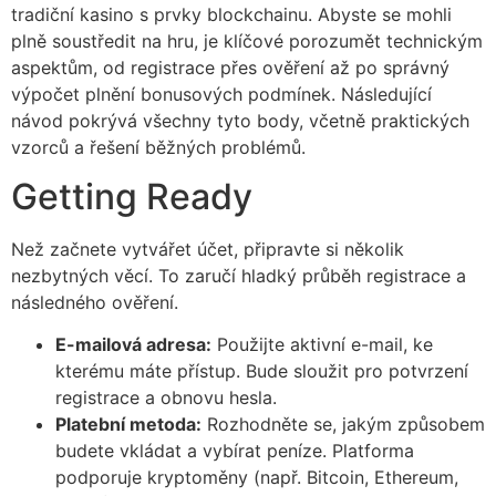
tradiční kasino s prvky blockchainu. Abyste se mohli
plně soustředit na hru, je klíčové porozumět technickým
aspektům, od registrace přes ověření až po správný
výpočet plnění bonusových podmínek. Následující
návod pokrývá všechny tyto body, včetně praktických
vzorců a řešení běžných problémů.
Getting Ready
Než začnete vytvářet účet, připravte si několik
nezbytných věcí. To zaručí hladký průběh registrace a
následného ověření.
E-mailová adresa:
Použijte aktivní e-mail, ke
kterému máte přístup. Bude sloužit pro potvrzení
registrace a obnovu hesla.
Platební metoda:
Rozhodněte se, jakým způsobem
budete vkládat a vybírat peníze. Platforma
podporuje kryptoměny (např. Bitcoin, Ethereum,