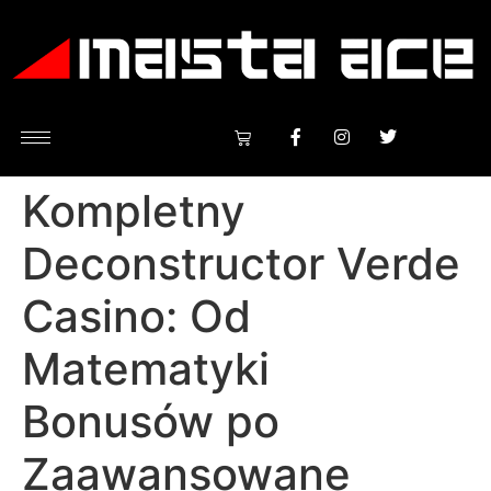
Kompletny
Deconstructor Verde
Casino: Od
Matematyki
Bonusów po
Zaawansowane