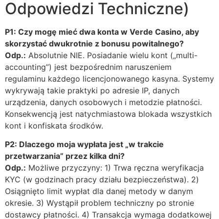
Odpowiedzi Techniczne)
P1: Czy mogę mieć dwa konta w Verde Casino, aby
skorzystać dwukrotnie z bonusu powitalnego?
Odp.:
Absolutnie NIE. Posiadanie wielu kont („multi-
accounting”) jest bezpośrednim naruszeniem
regulaminu każdego licencjonowanego kasyna. Systemy
wykrywają takie praktyki po adresie IP, danych
urządzenia, danych osobowych i metodzie płatności.
Konsekwencją jest natychmiastowa blokada wszystkich
kont i konfiskata środków.
P2: Dlaczego moja wypłata jest „w trakcie
przetwarzania” przez kilka dni?
Odp.:
Możliwe przyczyny: 1) Trwa ręczna weryfikacja
KYC (w godzinach pracy działu bezpieczeństwa). 2)
Osiągnięto limit wypłat dla danej metody w danym
okresie. 3) Wystąpił problem techniczny po stronie
dostawcy płatności. 4) Transakcja wymaga dodatkowej