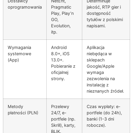
Dostawcy
NetEnt,
Determinuje
oprogramowania
Pragmatic
jakość, RTP gier i
Play, Play’n
dostępność
GO,
tytułów z polskimi
Evolution,
napisami.
itp.
Wymagania
Android
Aplikacja
systemowe
8.0+, iOS
niebędąca w
(App)
13.0+.
sklepach
Pobieranie z
Google/Apple
oficjalnej
wymaga
strony.
zezwolenia na
instalację z
nieznanych źródeł.
Metody
Przelewy
Czas wypłaty: e-
płatności (PLN)
24/7, e-
portfele (do 24h),
portfele (np.
banki (1-3 dni
Skrill), karty,
robocze).
BLIK.