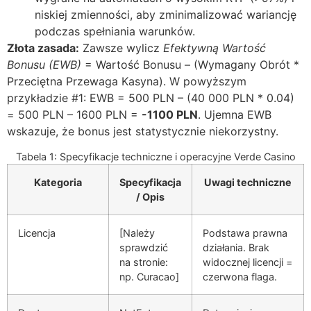
niskiej zmienności, aby zminimalizować wariancję
podczas spełniania warunków.
Złota zasada:
Zawsze wylicz
Efektywną Wartość
Bonusu (EWB)
= Wartość Bonusu – (Wymagany Obrót *
Przeciętna Przewaga Kasyna). W powyższym
przykładzie #1: EWB = 500 PLN – (40 000 PLN * 0.04)
= 500 PLN – 1600 PLN =
-1100 PLN
. Ujemna EWB
wskazuje, że bonus jest statystycznie niekorzystny.
Tabela 1: Specyfikacje techniczne i operacyjne Verde Casino
Kategoria
Specyfikacja
Uwagi techniczne
/ Opis
Licencja
[Należy
Podstawa prawna
sprawdzić
działania. Brak
na stronie:
widocznej licencji =
np. Curacao]
czerwona flaga.