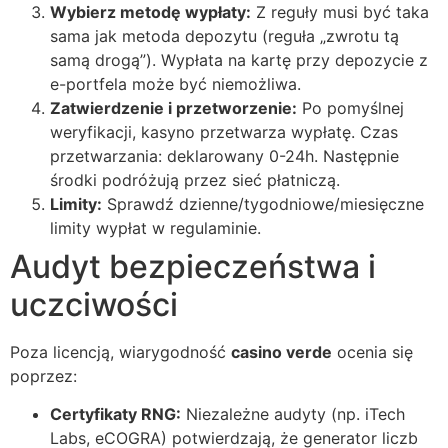
Wybierz metodę wypłaty:
Z reguły musi być taka
sama jak metoda depozytu (reguła „zwrotu tą
samą drogą”). Wypłata na kartę przy depozycie z
e-portfela może być niemożliwa.
Zatwierdzenie i przetworzenie:
Po pomyślnej
weryfikacji, kasyno przetwarza wypłatę. Czas
przetwarzania: deklarowany 0-24h. Następnie
środki podróżują przez sieć płatniczą.
Limity:
Sprawdź dzienne/tygodniowe/miesięczne
limity wypłat w regulaminie.
Audyt bezpieczeństwa i
uczciwości
Poza licencją, wiarygodność
casino verde
ocenia się
poprzez:
Certyfikaty RNG:
Niezależne audyty (np. iTech
Labs, eCOGRA) potwierdzają, że generator liczb