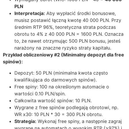
PLN
Interpretacja:
Aby wypłacić środki bonusowe,
musisz postawić łączną kwotę 40 000 PLN. Przy
średnim RTP 96%, teoretyczna strata podczas
obrotu to 4% z 40 000 PLN = 1600 PLN. Oznacza
to, że nawet otrzymując 500 PLN bonusu, jesteś
narażony na znaczne ryzyko straty kapitału.
Przykład obliczeniowy #2 (Minimalny depozyt dla free
spinów):
Depozyt: 50 PLN (minimalna kwota często
kwalifikująca do darmowych spinów).
Free spiny: 100 na określonym automacie o
wartości 0.10 PLN/spin.
Całkowita wartość spinów: 10 PLN.
Wygrane z free spinów podlegają obrotowi, np.
WR x30: 10 PLN * 30 = 300 PLN obrotu.
Strategia:
Wykonaj free spiny, a następnie zagraj
wygrane na automatach o wysokim RTP (>97%) i