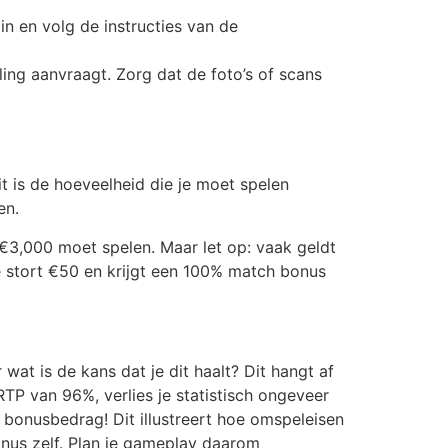
in en volg de instructies van de
aling aanvraagt. Zorg dat de foto’s of scans
 is de hoeveelheid die je moet spelen
en.
 €3,000 moet spelen. Maar let op: vaak geldt
Je stort €50 en krijgt een 100% match bonus
at is de kans dat je dit haalt? Dit hangt af
RTP van 96%, verlies je statistisch ongeveer
t bonusbedrag! Dit illustreert hoe omspeleisen
us zelf. Plan je gameplay daarom