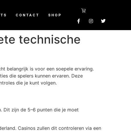
NTS
CONTACT
SHOP
ete technische
ht belangrijk is voor een soepele ervaring.
ties die spelers kunnen ervaren. Deze
troles die je kunt volgen.
. Dit zijn de 5–6 punten die je moet
erland. Casinos zullen dit controleren via een