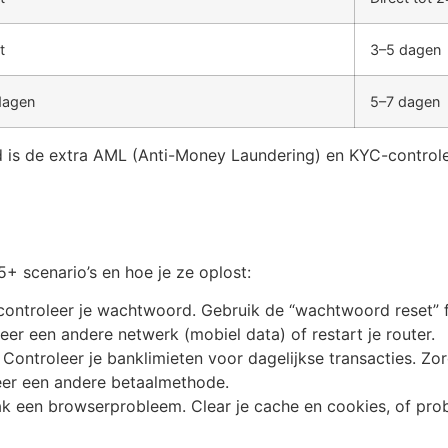
t
3–5 dagen
dagen
5–7 dagen
 is de extra AML (Anti-Money Laundering) en KYC-controle di
5+ scenario’s en hoe je ze oplost:
: controleer je wachtwoord. Gebruik de “wachtwoord reset” fu
beer een andere netwerk (mobiel data) of restart je router.
 Controleer je banklimieten voor dagelijkse transacties. Zo
beer een andere betaalmethode.
vaak een browserprobleem. Clear je cache en cookies, of pr