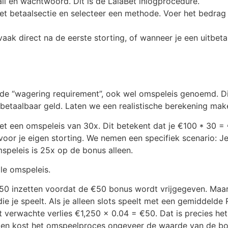
il en wachtwoord. Dit is de LalaBet inlogprocedure.
et betaalsectie en selecteer een methode. Voer het bedrag 
 vaak direct na de eerste storting, of wanneer je een uitbet
e “wagering requirement”, ook wel omspeleis genoemd. Dit
betaalbaar geld. Laten we een realistische berekening mak
et een omspeleis van 30x. Dit betekent dat je €100 * 30 =
 voor je eigen storting. We nemen een specifiek scenario: 
speleis is 25x op de bonus alleen.
le omspeleis.
50 inzetten voordat de €50 bonus wordt vrijgegeven. Maar w
e je speelt. Als je alleen slots speelt met een gemiddelde 
et verwachte verlies €1,250 × 0.04 = €50. Dat is precies he
en kost het omspeelproces ongeveer de waarde van de bon