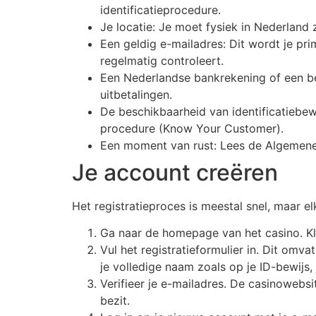
identificatieprocedure.
Je locatie: Je moet fysiek in Nederland 
Een geldig e-mailadres: Dit wordt je pri
regelmatig controleert.
Een Nederlandse bankrekening of een be
uitbetalingen.
De beschikbaarheid van identificatiebew
procedure (Know Your Customer).
Een moment van rust: Lees de Algemene 
Je account creëren
Het registratieproces is meestal snel, maar e
Ga naar de homepage van het casino. Kli
Vul het registratieformulier in. Dit omv
je volledige naam zoals op je ID-bewij
Verifieer je e-mailadres. De casinowebsit
bezit.