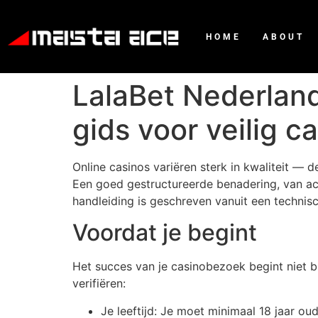
HOME
ABOUT
LalaBet Nederland
gids voor veilig c
Online casinos variëren sterk in kwaliteit — d
Een goed gestructureerde benadering, van acc
handleiding is geschreven vanuit een technisc
Voordat je begint
Het succes van je casinobezoek begint niet bi
verifiëren:
Je leeftijd: Je moet minimaal 18 jaar ou