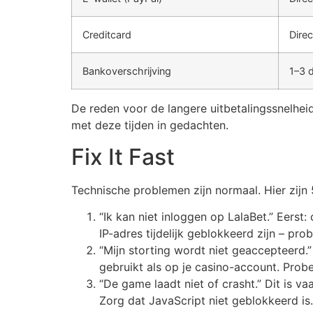
Creditcard
Direc
Bankoverschrijving
1–3 
De reden voor de langere uitbetalingssnelheid
met deze tijden in gedachten.
Fix It Fast
Technische problemen zijn normaal. Hier zijn 
“Ik kan niet inloggen op LalaBet.” Eerst
IP-adres tijdelijk geblokkeerd zijn – pro
“Mijn storting wordt niet geaccepteerd.”
gebruikt als op je casino-account. Pro
“De game laadt niet of crasht.” Dit is 
Zorg dat JavaScript niet geblokkeerd is.