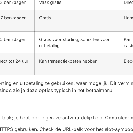
–3 bankdagen
Vaak gratis
Dire
–7 bankdagen
Gratis
Hand
–5 bankdagen
Gratis voor storting, soms fee voor
Kan 
uitbetaling
casi
rect tot 24 uur
Kan transactiekosten hebben
Bied
ting en uitbetaling te gebruiken, waar mogelijk. Dit vermin
ino’s zie je deze opties typisch in het betaalmenu.
no-taak; je hebt ook eigen verantwoordelijkheid. Controleer 
HTTPS gebruiken. Check de URL-balk voor het slot-symboo