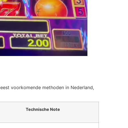
e meest voorkomende methoden in Nederland,
Technische Note