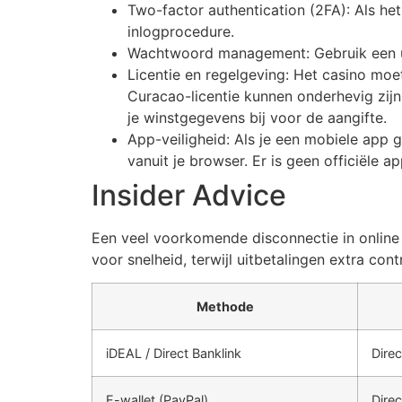
Two-factor authentication (2FA): Als het
inlogprocedure.
Wachtwoord management: Gebruik een un
Licentie en regelgeving: Het casino moe
Curacao-licentie kunnen onderhevig zijn
je winstgegevens bij voor de aangifte.
App-veiligheid: Als je een mobiele app 
vanuit je browser. Er is geen officiële 
Insider Advice
Een veel voorkomende disconnectie in online g
voor snelheid, terwijl uitbetalingen extra con
Methode
iDEAL / Direct Banklink
Direc
E-wallet (PayPal)
Direc