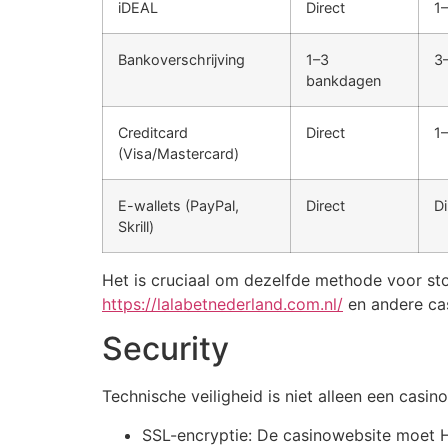
iDEAL
Direct
1
Bankoverschrijving
1–3
3
bankdagen
Creditcard
Direct
1
(Visa/Mastercard)
E-wallets (PayPal,
Direct
Di
Skrill)
Het is cruciaal om dezelfde methode voor stor
https://lalabetnederland.com.nl/
en andere cas
Security
Technische veiligheid is niet alleen een casi
SSL-encryptie: De casinowebsite moet 