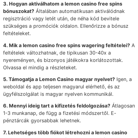
3. Hogyan aktiválhatom a lemon casino free spins
bónuszokat?
Általában automatikusan aktiválódnak
regisztráció vagy letét után, de néha kód bevitele
szükséges a promóciók oldalon. Ellenőrizze a bónusz
feltételeket.
4. Mik a lemon casino free spins wagering feltételei?
A
feltételek változhatnak, de tipikusan 30-40x a
nyereményen, és bizonyos játékokra korlátozottak.
Olvassa el mindig a részleteket.
5. Támogatja a Lemon Casino magyar nyelvet?
Igen, a
weboldal és app teljesen magyarul elérhető, és az
ügyfélszolgálat is magyar nyelven kommunikál.
6. Mennyi ideig tart a kifizetés feldolgozása?
Átlagosan
1-3 munkanap, de függ a fizetési módszertől. E-
pénztárcák gyorsabbak lehetnek.
7. Lehetséges több fiókot létrehozni a lemon casino