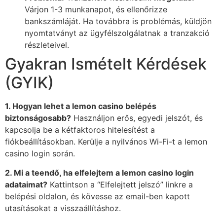
Várjon 1-3 munkanapot, és ellenőrizze
bankszámláját. Ha továbbra is problémás, küldjön
nyomtatványt az ügyfélszolgálatnak a tranzakció
részleteivel.
Gyakran Ismételt Kérdések
(GYIK)
1. Hogyan lehet a lemon casino belépés
biztonságosabb?
Használjon erős, egyedi jelszót, és
kapcsolja be a kétfaktoros hitelesítést a
fiókbeállításokban. Kerülje a nyilvános Wi-Fi-t a lemon
casino login során.
2. Mi a teendő, ha elfelejtem a lemon casino login
adataimat?
Kattintson a “Elfelejtett jelszó” linkre a
belépési oldalon, és kövesse az email-ben kapott
utasításokat a visszaállításhoz.