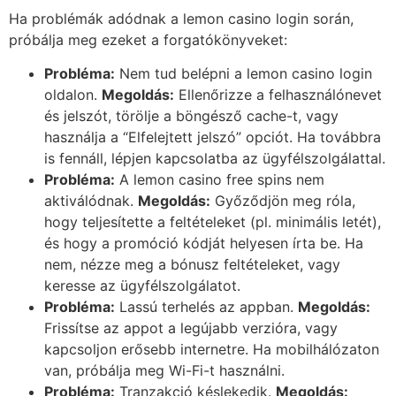
Ha problémák adódnak a lemon casino login során,
próbálja meg ezeket a forgatókönyveket:
Probléma:
Nem tud belépni a lemon casino login
oldalon.
Megoldás:
Ellenőrizze a felhasználónevet
és jelszót, törölje a böngésző cache-t, vagy
használja a “Elfelejtett jelszó” opciót. Ha továbbra
is fennáll, lépjen kapcsolatba az ügyfélszolgálattal.
Probléma:
A lemon casino free spins nem
aktiválódnak.
Megoldás:
Győződjön meg róla,
hogy teljesítette a feltételeket (pl. minimális letét),
és hogy a promóció kódját helyesen írta be. Ha
nem, nézze meg a bónusz feltételeket, vagy
keresse az ügyfélszolgálatot.
Probléma:
Lassú terhelés az appban.
Megoldás:
Frissítse az appot a legújabb verzióra, vagy
kapcsoljon erősebb internetre. Ha mobilhálózaton
van, próbálja meg Wi-Fi-t használni.
Probléma:
Tranzakció késlekedik.
Megoldás: