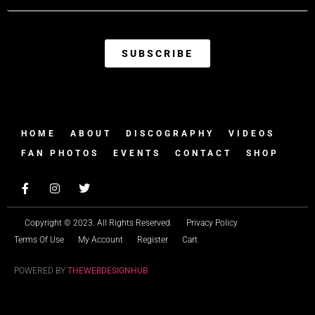
SUBSCRIBE
HOME
ABOUT
DISCOGRAPHY
VIDEOS
FAN PHOTOS
EVENTS
CONTACT
SHOP
Copyright © 2023. All Rights Reserved.
Privacy Policy
Terms Of Use
My Account
Register
Cart
POWERED BY
THEWEBDESIGNHUB