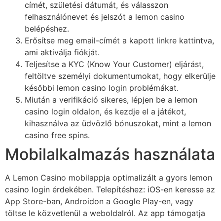
címét, születési dátumát, és válasszon
felhasználónevet és jelszót a lemon casino
belépéshez.
Erősítse meg email-címét a kapott linkre kattintva,
ami aktiválja fiókját.
Teljesítse a KYC (Know Your Customer) eljárást,
feltöltve személyi dokumentumokat, hogy elkerülje
későbbi lemon casino login problémákat.
Miután a verifikáció sikeres, lépjen be a lemon
casino login oldalon, és kezdje el a játékot,
kihasználva az üdvözlő bónuszokat, mint a lemon
casino free spins.
Mobilalkalmazás használata
A Lemon Casino mobilappja optimalizált a gyors lemon
casino login érdekében. Telepítéshez: iOS-en keresse az
App Store-ban, Androidon a Google Play-en, vagy
töltse le közvetlenül a weboldalról. Az app támogatja