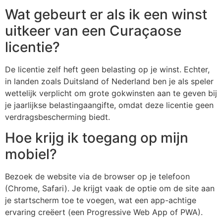
Wat gebeurt er als ik een winst
uitkeer van een Curaçaose
licentie?
De licentie zelf heft geen belasting op je winst. Echter,
in landen zoals Duitsland of Nederland ben je als speler
wettelijk verplicht om grote gokwinsten aan te geven bij
je jaarlijkse belastingaangifte, omdat deze licentie geen
verdragsbescherming biedt.
Hoe krijg ik toegang op mijn
mobiel?
Bezoek de website via de browser op je telefoon
(Chrome, Safari). Je krijgt vaak de optie om de site aan
je startscherm toe te voegen, wat een app-achtige
ervaring creëert (een Progressive Web App of PWA).