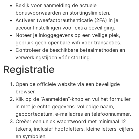
Bekijk voor aanmelding de actuele
bonusvoorwaarden en stortingslimieten.
Activeer tweefactorauthenticatie (2FA) in je
accountinstellingen voor extra beveiliging.
Noteer je inloggegevens op een veilige plek,
gebruik geen openbare wifi voor transacties.
Controleer de beschikbare betaalmethoden en
verwerkingstijden vóór storting.
Registratie
Open de officiële website via een beveiligde
browser.
Klik op de “Aanmelden”-knop en vul het formulier
in met je echte gegevens: volledige naam,
geboortedatum, e-mailadres en telefoonnummer.
Creëer een uniek wachtwoord met minimaal 12
tekens, inclusief hoofdletters, kleine letters, cijfers
en symbolen.