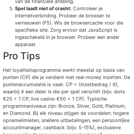
van de financiële afdeling.
Spel laadt niet of crasht:
Controleer je
internetverbinding. Probeer de browser te
vernieuwen (F5). Wis de browsercache voor die
specifieke site. Zorg ervoor dat JavaScript is
ingeschakeld in je browser. Probeer een ander
apparaat.
Pro Tips
Het loyaliteitsprogramma werkt meestal op basis van
punten (CP) die je verdient met real-money inzetten. De
puntenaccumulatie is vaak: CP = (Inzetbedrag / X),
waarbij X een deler is die per spel verschilt (bijv. slots
€25 = 1 CP, live casino €50 = 1 CP). Typische
programmaniveaus zijn: Bronze, Silver, Gold, Platinum,
en Diamond. Bij elk niveau stijgen de voordelen: hogere
opnamelimieten, snellere uitbetalingen, een persoonlijke
accountmanager, cashback (bijv. 5-15%), exclusieve