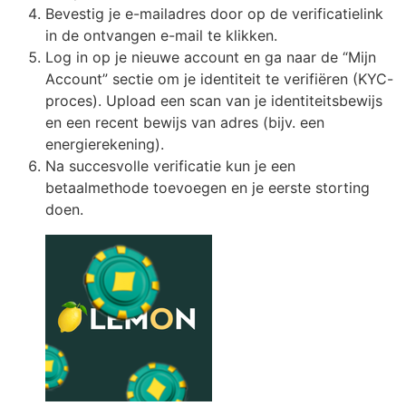
Bevestig je e-mailadres door op de verificatielink
in de ontvangen e-mail te klikken.
Log in op je nieuwe account en ga naar de “Mijn
Account” sectie om je identiteit te verifiëren (KYC-
proces). Upload een scan van je identiteitsbewijs
en een recent bewijs van adres (bijv. een
energierekening).
Na succesvolle verificatie kun je een
betaalmethode toevoegen en je eerste storting
doen.