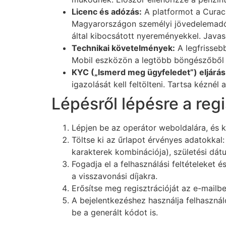
Licenc és adózás:
A platformot a Curaca
Magyarországon személyi jövedelemadó 
által kibocsátott nyereményekkel. Javas
Technikai követelmények:
A legfrissebb
Mobil eszközön a legtöbb böngészőből 
KYC („Ismerd meg ügyfeledet”) eljárás
igazolását kell feltölteni. Tartsa kézn
Lépésről lépésre a regi
Lépjen be az operátor weboldalára, és k
Töltse ki az űrlapot érvényes adatokkal:
karakterek kombinációja), születési dát
Fogadja el a felhasználási feltételeket 
a visszavonási díjakra.
Erősítse meg regisztrációját az e-mailb
A bejelentkezéshez használja felhasználó
be a generált kódot is.