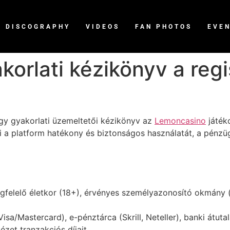
DISCOGRAPHY
VIDEOS
FAN PHOTOS
EVE
orlati kézikönyv a regis
egy gyakorlati üzemeltetői kézikönyv az
Lemoncasino
játéko
zi a platform hatékony és biztonságos használatát, a pénz
felelő életkor (18+), érvényes személyazonosító okmány (sz
isa/Mastercard), e-pénztárca (Skrill, Neteller), banki átuta
zet tranzakciós díjait.