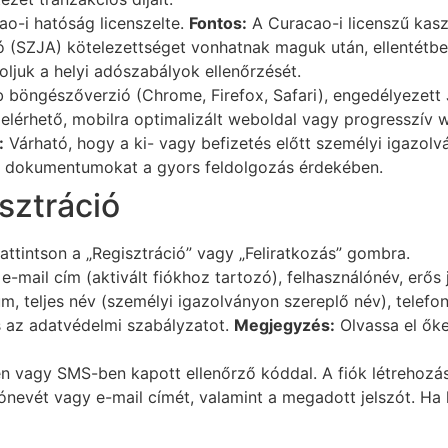
o-i hatóság licenszelte.
Fontos:
A Curacao-i licenszű kas
(SZJA) kötelezettséget vonhatnak maguk után, ellentétbe
oljuk a helyi adószabályok ellenőrzését.
 böngészőverzió (Chrome, Firefox, Safari), engedélyezett Ja
elérhető, mobilra optimalizált weboldal vagy progresszív
:
Várható, hogy a ki- vagy befizetés előtt személyi igazolv
él a dokumentumokat a gyors feldolgozás érdekében.
sztráció
attintson a „Regisztráció” vagy „Feliratkozás” gombra.
 e-mail cím (aktivált fiókhoz tartozó), felhasználónév, erős
um, teljes név (személyi igazolványon szereplő név), telefo
és az adatvédelmi szabályzatot.
Megjegyzés:
Olvassa el őke
en vagy SMS-ben kapott ellenőrző kóddal. A fiók létrehozás
nevét vagy e-mail címét, valamint a megadott jelszót. Ha ké