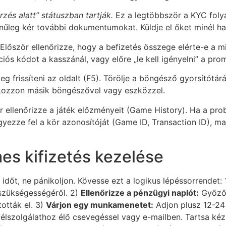
rzés alatt” státuszban tartják.
Ez a legtöbbször a KYC folyam
ínűleg kér további dokumentumokat. Küldje el őket minél h
Először ellenőrizze, hogy a befizetés összege elérte-e a 
ós kódot a kasszánál, vagy előre „le kell igényelni” a pro
g frissíteni az oldalt (F5). Törölje a böngésző gyorsítótárá
kozzon másik böngészővel vagy eszközzel.
 ellenőrizze a játék előzményeit (Game History). Ha a prob
yezze fel a kör azonosítóját (Game ID, Transaction ID), ma
es kifizetés kezelése
i időt, ne pánikoljon. Kövesse ezt a logikus lépéssorrendet:
szükségességéről. 2)
Ellenőrizze a pénzügyi naplót:
Győződ
tották el. 3)
Várjon egy munkamenetet:
Adjon plusz 12-24
élszolgálathoz élő csevegéssel vagy e-mailben. Tartsa kézn