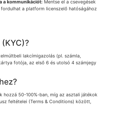
a a kommunikációt:
Mentse el a csevegések
 fordulhat a platform licenszelő hatóságához
z (KYC)?
lmúltbeli lakcímigazolás (pl. számla,
ártya fotója, az első 6 és utolsó 4 számjegy
éhez?
nak hozzá 50-100%-ban, míg az asztali játékok
sz feltételei (Terms & Conditions) között,