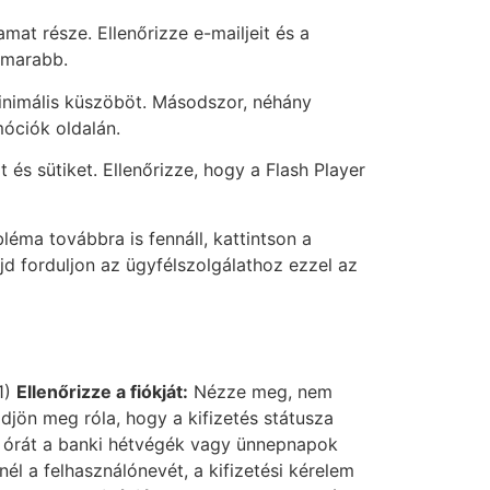
at része. Ellenőrizze e-mailjeit és a
amarabb.
minimális küszöböt. Másodszor, néhány
móciók oldalán.
t és sütiket. Ellenőrizze, hogy a Flash Player
léma továbbra is fennáll, kattintson a
jd forduljon az ügyfélszolgálathoz ezzel az
 1)
Ellenőrizze a fiókját:
Nézze meg, nem
jön meg róla, hogy a kifizetés státusza
 órát a banki hétvégék vagy ünnepnapok
él a felhasználónevét, a kifizetési kérelem