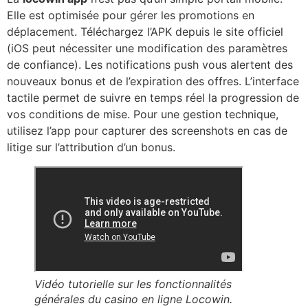
Elle est optimisée pour gérer les promotions en
déplacement. Téléchargez l’APK depuis le site officiel
(iOS peut nécessiter une modification des paramètres
de confiance). Les notifications push vous alertent des
nouveaux bonus et de l’expiration des offres. L’interface
tactile permet de suivre en temps réel la progression de
vos conditions de mise. Pour une gestion technique,
utilisez l’app pour capturer des screenshots en cas de
litige sur l’attribution d’un bonus.
Vidéo tutorielle sur les fonctionnalités
générales du casino en ligne Locowin.