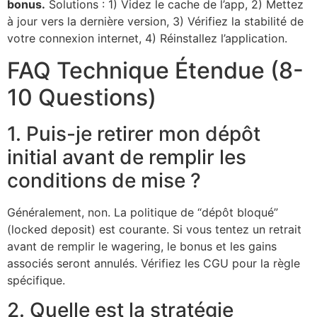
bonus.
Solutions : 1) Videz le cache de l’app, 2) Mettez
à jour vers la dernière version, 3) Vérifiez la stabilité de
votre connexion internet, 4) Réinstallez l’application.
FAQ Technique Étendue (8-
10 Questions)
1. Puis-je retirer mon dépôt
initial avant de remplir les
conditions de mise ?
Généralement, non. La politique de “dépôt bloqué”
(locked deposit) est courante. Si vous tentez un retrait
avant de remplir le wagering, le bonus et les gains
associés seront annulés. Vérifiez les CGU pour la règle
spécifique.
2. Quelle est la stratégie