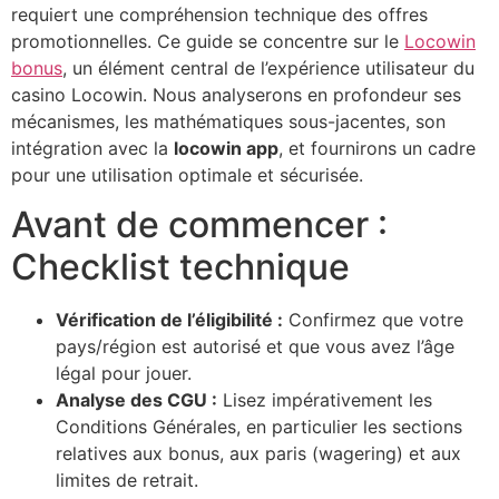
requiert une compréhension technique des offres
promotionnelles. Ce guide se concentre sur le
Locowin
bonus
, un élément central de l’expérience utilisateur du
casino Locowin. Nous analyserons en profondeur ses
mécanismes, les mathématiques sous-jacentes, son
intégration avec la
locowin app
, et fournirons un cadre
pour une utilisation optimale et sécurisée.
Avant de commencer :
Checklist technique
Vérification de l’éligibilité :
Confirmez que votre
pays/région est autorisé et que vous avez l’âge
légal pour jouer.
Analyse des CGU :
Lisez impérativement les
Conditions Générales, en particulier les sections
relatives aux bonus, aux paris (wagering) et aux
limites de retrait.