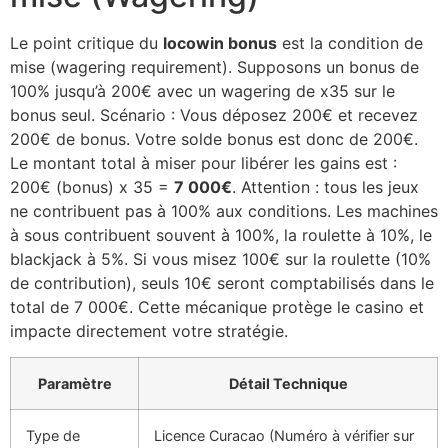
Le point critique du
locowin bonus
est la condition de
mise (wagering requirement). Supposons un bonus de
100% jusqu’à 200€ avec un wagering de x35 sur le
bonus seul. Scénario : Vous déposez 200€ et recevez
200€ de bonus. Votre solde bonus est donc de 200€.
Le montant total à miser pour libérer les gains est :
200€ (bonus) x 35 =
7 000€
. Attention : tous les jeux
ne contribuent pas à 100% aux conditions. Les machines
à sous contribuent souvent à 100%, la roulette à 10%, le
blackjack à 5%. Si vous misez 100€ sur la roulette (10%
de contribution), seuls 10€ seront comptabilisés dans le
total de 7 000€. Cette mécanique protège le casino et
impacte directement votre stratégie.
Paramètre
Détail Technique
Type de
Licence Curacao (Numéro à vérifier sur