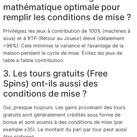
mathématique optimale pour
remplir les conditions de mise ?
Privilégiez les jeux à contribution de 100% (machines à
sous) et à RTP (Retour au Joueur) élevé (idéalement
>96%). Cela minimise la variance et l’avantage de la
maison pendant le cycle de mise. Évitez les jeux de
table à faible contribution.
3. Les tours gratuits (Free
Spins) ont-ils aussi des
conditions de mise ?
Oui, presque toujours. Les gains provenant des tours
gratuits sont généralement crédités sous forme de
bonus et sont soumis à des conditions de mise (par
exemple x35). Le montant du pari par tour peut aussi
être plafonné.