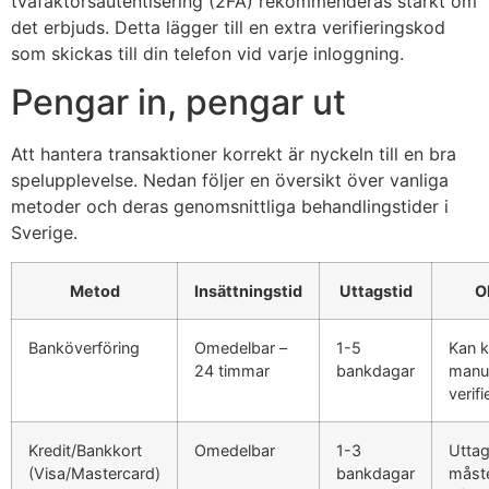
tvåfaktorsautentisering (2FA) rekommenderas starkt om
det erbjuds. Detta lägger till en extra verifieringskod
som skickas till din telefon vid varje inloggning.
Pengar in, pengar ut
Att hantera transaktioner korrekt är nyckeln till en bra
spelupplevelse. Nedan följer en översikt över vanliga
metoder och deras genomsnittliga behandlingstider i
Sverige.
Metod
Insättningstid
Uttagstid
O
Banköverföring
Omedelbar –
1-5
Kan k
24 timmar
bankdagar
manue
verifi
Kredit/Bankkort
Omedelbar
1-3
Utta
(Visa/Mastercard)
bankdagar
måste