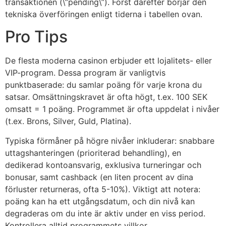
transaktionen (\”pending\”). Först därefter börjar den
tekniska överföringen enligt tiderna i tabellen ovan.
Pro Tips
De flesta moderna casinon erbjuder ett lojalitets- eller
VIP-program. Dessa program är vanligtvis
punktbaserade: du samlar poäng för varje krona du
satsar. Omsättningskravet är ofta högt, t.ex. 100 SEK
omsatt = 1 poäng. Programmet är ofta uppdelat i nivåer
(t.ex. Brons, Silver, Guld, Platina).
Typiska förmåner på högre nivåer inkluderar: snabbare
uttagshanteringen (prioriterad behandling), en
dedikerad kontoansvarig, exklusiva turneringar och
bonusar, samt cashback (en liten procent av dina
förluster returneras, ofta 5-10%). Viktigt att notera:
poäng kan ha ett utgångsdatum, och din nivå kan
degraderas om du inte är aktiv under en viss period.
Kontrollera alltid programmets villkor.