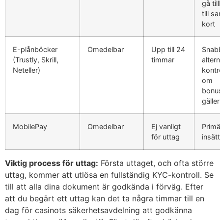
gå ti
till 
kort
E-plånböcker
Omedelbar
Upp till 24
Snab
(Trustly, Skrill,
timmar
altern
Neteller)
kontr
om
bonu
gäller
MobilePay
Omedelbar
Ej vanligt
Primä
för uttag
insät
Viktig process för uttag:
Första uttaget, och ofta större
uttag, kommer att utlösa en fullständig KYC-kontroll. Se
till att alla dina dokument är godkända i förväg. Efter
att du begärt ett uttag kan det ta några timmar till en
dag för casinots säkerhetsavdelning att godkänna