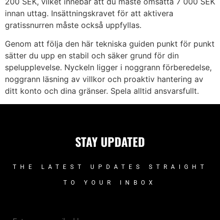
200 SEK, vilket innebär att du måste omsätta 7 000 SEK
innan uttag. Insättningskravet för att aktivera
gratissnurren måste också uppfyllas.
Genom att följa den här tekniska guiden punkt för punkt
sätter du upp en stabil och säker grund för din
spelupplevelse. Nyckeln ligger i noggrann förberedelse,
noggrann läsning av villkor och proaktiv hantering av
ditt konto och dina gränser. Spela alltid ansvarsfullt.
STAY UPDATED
THE LATEST UPDATES STRAIGHT
TO YOUR INBOX