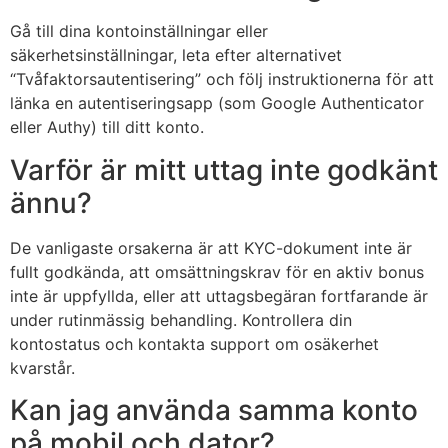
Gå till dina kontoinställningar eller
säkerhetsinställningar, leta efter alternativet
“Tvåfaktorsautentisering” och följ instruktionerna för att
länka en autentiseringsapp (som Google Authenticator
eller Authy) till ditt konto.
Varför är mitt uttag inte godkänt
ännu?
De vanligaste orsakerna är att KYC-dokument inte är
fullt godkända, att omsättningskrav för en aktiv bonus
inte är uppfyllda, eller att uttagsbegäran fortfarande är
under rutinmässig behandling. Kontrollera din
kontostatus och kontakta support om osäkerhet
kvarstår.
Kan jag använda samma konto
på mobil och dator?