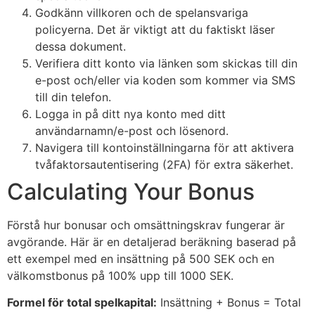
Godkänn villkoren och de spelansvariga
policyerna. Det är viktigt att du faktiskt läser
dessa dokument.
Verifiera ditt konto via länken som skickas till din
e-post och/eller via koden som kommer via SMS
till din telefon.
Logga in på ditt nya konto med ditt
användarnamn/e-post och lösenord.
Navigera till kontoinställningarna för att aktivera
tvåfaktorsautentisering (2FA) för extra säkerhet.
Calculating Your Bonus
Förstå hur bonusar och omsättningskrav fungerar är
avgörande. Här är en detaljerad beräkning baserad på
ett exempel med en insättning på 500 SEK och en
välkomstbonus på 100% upp till 1000 SEK.
Formel för total spelkapital:
Insättning + Bonus = Total