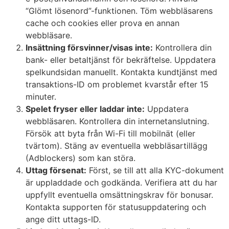
“Glömt lösenord”-funktionen. Töm webbläsarens
cache och cookies eller prova en annan
webbläsare.
Insättning försvinner/visas inte:
Kontrollera din
bank- eller betaltjänst för bekräftelse. Uppdatera
spelkundsidan manuellt. Kontakta kundtjänst med
transaktions-ID om problemet kvarstår efter 15
minuter.
Spelet fryser eller laddar inte:
Uppdatera
webbläsaren. Kontrollera din internetanslutning.
Försök att byta från Wi-Fi till mobilnät (eller
tvärtom). Stäng av eventuella webbläsartillägg
(Adblockers) som kan störa.
Uttag försenat:
Först, se till att alla KYC-dokument
är uppladdade och godkända. Verifiera att du har
uppfyllt eventuella omsättningskrav för bonusar.
Kontakta supporten för statusuppdatering och
ange ditt uttags-ID.