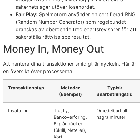
säkerhetslager utöver lösenordet.
Fair Play:
Spelmotorn använder en certifierad RNG
(Random Number Generator) som regelbundet
granskas av oberoende tredjepartsrevisorer för att
säkerställa rättvisa spelresultat.
Money In, Money Out
Att hantera dina transaktioner smidigt är nyckeln. Här är
en översikt över processerna.
Transaktionstyp
Metoder
Typisk
(Exempel)
Bearbetningstid
Insättning
Trustly,
Omedelbart till
Banköverföring,
några minuter
E-plånböcker
(Skrill, Neteller),
Kort