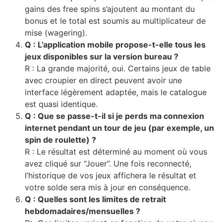
gains des free spins s’ajoutent au montant du
bonus et le total est soumis au multiplicateur de
mise (wagering).
Q : L’application mobile propose-t-elle tous les
jeux disponibles sur la version bureau ?
R : La grande majorité, oui. Certains jeux de table
avec croupier en direct peuvent avoir une
interface légèrement adaptée, mais le catalogue
est quasi identique.
Q : Que se passe-t-il si je perds ma connexion
internet pendant un tour de jeu (par exemple, un
spin de roulette) ?
R : Le résultat est déterminé au moment où vous
avez cliqué sur “Jouer”. Une fois reconnecté,
l’historique de vos jeux affichera le résultat et
votre solde sera mis à jour en conséquence.
Q : Quelles sont les limites de retrait
hebdomadaires/mensuelles ?