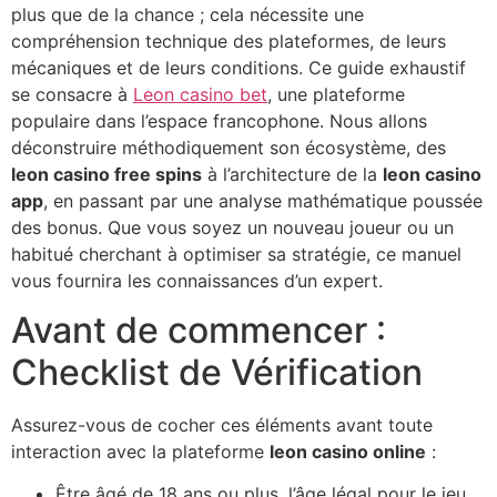
plus que de la chance ; cela nécessite une
compréhension technique des plateformes, de leurs
mécaniques et de leurs conditions. Ce guide exhaustif
se consacre à
Leon casino bet
, une plateforme
populaire dans l’espace francophone. Nous allons
déconstruire méthodiquement son écosystème, des
leon casino free spins
à l’architecture de la
leon casino
app
, en passant par une analyse mathématique poussée
des bonus. Que vous soyez un nouveau joueur ou un
habitué cherchant à optimiser sa stratégie, ce manuel
vous fournira les connaissances d’un expert.
Avant de commencer :
Checklist de Vérification
Assurez-vous de cocher ces éléments avant toute
interaction avec la plateforme
leon casino online
:
Être âgé de 18 ans ou plus, l’âge légal pour le jeu