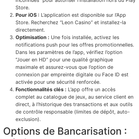
Store.
Pour iOS :
L’application est disponible sur l’App
Store. Recherchez “Leon Casino” et installez-la
directement.
Optimisation :
Une fois installée, activez les
notifications push pour les offres promotionnelles.
Dans les paramètres de l’app, vérifiez l’option
“Jouer en HD” pour une qualité graphique
maximale et assurez-vous que l’option de
connexion par empreinte digitale ou Face ID est
activée pour une sécurité renforcée.
Fonctionnalités clés :
L’app offre un accès
complet au catalogue de jeux, au service client en
direct, à l’historique des transactions et aux outils
de contrôle responsable (limites de dépôt, auto-
exclusion).
Options de Bancarisation :