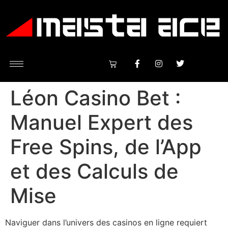
Léon Casino Bet :
Manuel Expert des
Free Spins, de l’App
et des Calculs de
Mise
Naviguer dans l’univers des casinos en ligne requiert