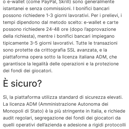
o e-wallet (come PayPal, Skrill) sono generalmente
istantanei e senza commissioni. I bonifici bancari
possono richiedere 1-3 giorni lavorativi. Per i prelievi, i
tempi dipendono dal metodo scelto: e-wallet e carte
possono richiedere 24-48 ore (dopo l’approvazione
della richiesta), mentre i bonifici bancari impiegano
tipicamente 3-5 giorni lavorativi. Tutte le transazioni
sono protette da crittografia SSL avanzata, e la
piattaforma opera sotto la licenza italiana ADM, che
garantisce la legalità delle operazioni e la protezione
dei fondi dei giocatori.
È sicuro?
Sì, la piattaforma utilizza standard di sicurezza elevati.
La licenza ADM (Amministrazione Autonoma dei
Monopoli di Stato) è la più stringente in Italia, e richiede
audit regolari, segregazione dei fondi dei giocatori da
quelli operativi dell’azienda e adesione a rigidi protocolli