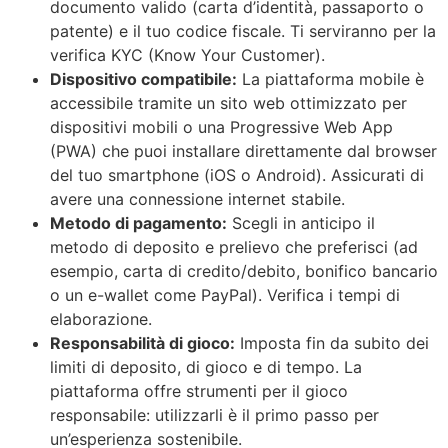
documento valido (carta d’identità, passaporto o
patente) e il tuo codice fiscale. Ti serviranno per la
verifica KYC (Know Your Customer).
Dispositivo compatibile:
La piattaforma mobile è
accessibile tramite un sito web ottimizzato per
dispositivi mobili o una Progressive Web App
(PWA) che puoi installare direttamente dal browser
del tuo smartphone (iOS o Android). Assicurati di
avere una connessione internet stabile.
Metodo di pagamento:
Scegli in anticipo il
metodo di deposito e prelievo che preferisci (ad
esempio, carta di credito/debito, bonifico bancario
o un e-wallet come PayPal). Verifica i tempi di
elaborazione.
Responsabilità di gioco:
Imposta fin da subito dei
limiti di deposito, di gioco e di tempo. La
piattaforma offre strumenti per il gioco
responsabile: utilizzarli è il primo passo per
un’esperienza sostenibile.