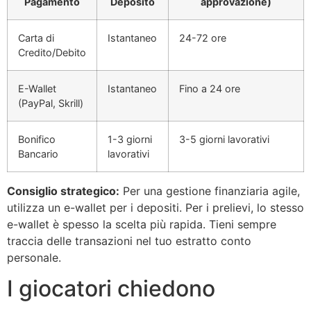
Pagamento
Deposito
approvazione)
Carta di
Istantaneo
24-72 ore
Credito/Debito
E-Wallet
Istantaneo
Fino a 24 ore
(PayPal, Skrill)
Bonifico
1-3 giorni
3-5 giorni lavorativi
Bancario
lavorativi
Consiglio strategico:
Per una gestione finanziaria agile,
utilizza un e-wallet per i depositi. Per i prelievi, lo stesso
e-wallet è spesso la scelta più rapida. Tieni sempre
traccia delle transazioni nel tuo estratto conto
personale.
I giocatori chiedono