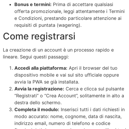
Bonus e termini:
Prima di accettare qualsiasi
offerta promozionale, leggi attentamente i Termini
e Condizioni, prestando particolare attenzione ai
requisiti di puntata (wagering).
Come registrarsi
La creazione di un account è un processo rapido e
lineare. Segui questi passaggi:
Accedi alla piattaforma:
Apri il browser del tuo
dispositivo mobile e vai sul sito ufficiale oppure
avvia la PWA se già installata.
Avvia la registrazione:
Cerca e clicca sul pulsante
“Registrati” o “Crea Account”, solitamente in alto a
destra dello schermo.
Completa il modulo:
Inserisci tutti i dati richiesti in
modo accurato: nome, cognome, data di nascita,
indirizzo email, numero di telefono e codice