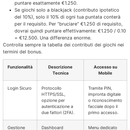
puntare esattamente €1.250.
Se giochi solo a blackjack (contributo ipotetico
del 10%), solo il 10% di ogni tua puntata conterà
per il requisito. Per “bruciare” €1.250 di requisito,
dovrai quindi puntare effettivamente: €1.250 / 0.10
= €12.500. Una differenza enorme.
Controlla sempre la tabella dei contributi dei giochi nei
termini del bonus.
Funzionalità
Descrizione
Accesso su
Tecnica
Mobile
Login Sicuro
Protocollo
Tramite PIN,
HTTPS/SSL,
impronta digitale
opzione per
o riconoscimento
autenticazione a
facciale dopo il
due fattori (2FA).
primo accesso.
Gestione
Dashboard
Menu dedicato