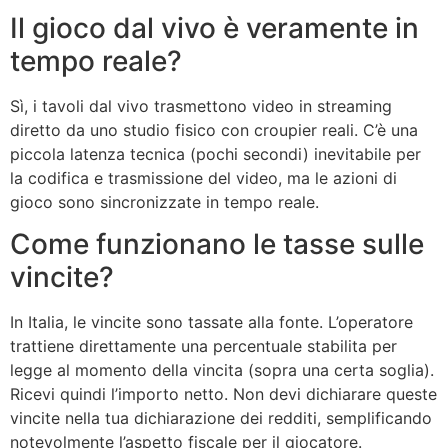
Il gioco dal vivo è veramente in
tempo reale?
Sì, i tavoli dal vivo trasmettono video in streaming
diretto da uno studio fisico con croupier reali. C’è una
piccola latenza tecnica (pochi secondi) inevitabile per
la codifica e trasmissione del video, ma le azioni di
gioco sono sincronizzate in tempo reale.
Come funzionano le tasse sulle
vincite?
In Italia, le vincite sono tassate alla fonte. L’operatore
trattiene direttamente una percentuale stabilita per
legge al momento della vincita (sopra una certa soglia).
Ricevi quindi l’importo netto. Non devi dichiarare queste
vincite nella tua dichiarazione dei redditi, semplificando
notevolmente l’aspetto fiscale per il giocatore.