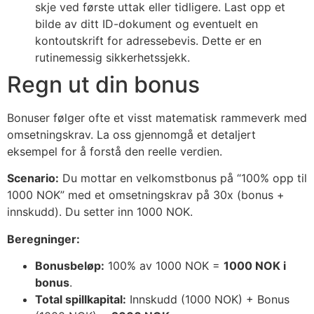
skje ved første uttak eller tidligere. Last opp et
bilde av ditt ID-dokument og eventuelt en
kontoutskrift for adressebevis. Dette er en
rutinemessig sikkerhetssjekk.
Regn ut din bonus
Bonuser følger ofte et visst matematisk rammeverk med
omsetningskrav. La oss gjennomgå et detaljert
eksempel for å forstå den reelle verdien.
Scenario:
Du mottar en velkomstbonus på “100% opp til
1000 NOK” med et omsetningskrav på 30x (bonus +
innskudd). Du setter inn 1000 NOK.
Beregninger:
Bonusbeløp:
100% av 1000 NOK =
1000 NOK i
bonus
.
Total spillkapital:
Innskudd (1000 NOK) + Bonus