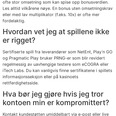
ofte stor omsetning som kan spise opp bonusverdien.
Les alltid vilkårene nøye. En bonus uten omsetningskrav
eller med lav multiplikator (f.eks. 10x) er ofte mer
fordelaktig.
Hvordan vet jeg at spillene ikke
er rigget?
Sertifiserte spill fra leverandører som NetEnt, Play’n GO
og Pragmatic Play bruker PRNG-er som blir revidert
regelmessig av uavhengige testere som eCOGRA eller
iTech Labs. Du kan vanligvis finne sertifikatene i spillets
informasjonsseksjon eller på kasinoets
rettferdighetsside.
Hva bør jeg gjøre hvis jeg tror
kontoen min er kompromittert?
Kontakt kundestøtten umiddelbart via e-post eller live