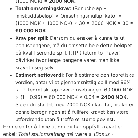
(1000 NOK) =
2000 NOK
.
Totalt omsetningskrav:
(Bonusbeløp +
Innskuddsbeløp) × Omsetningsmultiplikator =
(1000 NOK + 1000 NOK) × 30 = 2000 NOK × 30 =
60 000 NOK
.
Krav per spill:
Dersom du ønsker å kunne ta ut
bonuspengene, må du omsette hele dette beløpet
på kvalifiserende spill. RTP (Return to Player)
påvirker hvor lenge pengene varer, men ikke
kravet i seg selv.
Estimert nettoverdi:
For å estimere den teoretiske
verdien, antar vi et gjennomsnittlig spill med 96%
RTP. Teoretisk tap over omsetningen: 60 000 NOK
× (1 – 0.96) = 60 000 NOK × 0.04 =
2400 NOK
.
Siden du startet med 2000 NOK i kapital, indikerer
denne beregningen at å fullføre kravet kan være
utfordrende uten å treffe et større gevinst.
Formelen for å finne ut om du har oppfylt kravet er
enkel:
Total spillomsetning må være ≥ (Bonus +