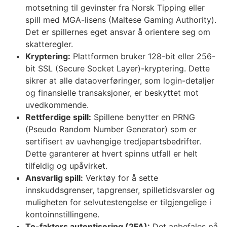
motsetning til gevinster fra Norsk Tipping eller
spill med MGA-lisens (Maltese Gaming Authority).
Det er spillernes eget ansvar å orientere seg om
skatteregler.
Kryptering:
Plattformen bruker 128-bit eller 256-
bit SSL (Secure Socket Layer)-kryptering. Dette
sikrer at alle dataoverføringer, som login-detaljer
og finansielle transaksjoner, er beskyttet mot
uvedkommende.
Rettferdige spill:
Spillene benytter en PRNG
(Pseudo Random Number Generator) som er
sertifisert av uavhengige tredjepartsbedrifter.
Dette garanterer at hvert spinns utfall er helt
tilfeldig og upåvirket.
Ansvarlig spill:
Verktøy for å sette
innskuddsgrenser, tapgrenser, spilletidsvarsler og
muligheten for selvutestengelse er tilgjengelige i
kontoinnstillingene.
To-faktors autentisering (2FA):
Det anbefales på