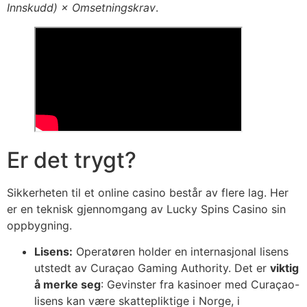
Innskudd) × Omsetningskrav
.
Er det trygt?
Sikkerheten til et online casino består av flere lag. Her
er en teknisk gjennomgang av Lucky Spins Casino sin
oppbygning.
Lisens:
Operatøren holder en internasjonal lisens
utstedt av Curaçao Gaming Authority. Det er
viktig
å merke seg
: Gevinster fra kasinoer med Curaçao-
lisens kan være skattepliktige i Norge, i