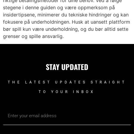
riktige betalingsmetoder for dine behov. Ved å følge
stegene i denne guiden og være oppmerksom på
insidertipsene, minimerer du tekniske hindringer og kan
fokusere på underholdningen. Husk at uansett plattform
bør spill kun være underholdning, og du bør alltid sette
grenser og spille ansvarlig.
STAY UPDATED
THE LATEST UPDATES STRAIGHT
TO YOUR INBOX