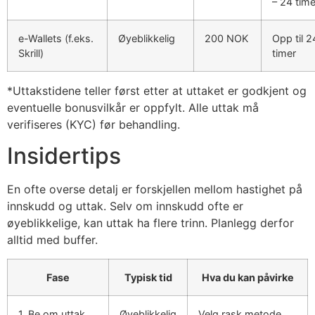
– 24 time
e-Wallets (f.eks.
Øyeblikkelig
200 NOK
Opp til 2
Skrill)
timer
*Uttakstidene teller først etter at uttaket er godkjent og
eventuelle bonusvilkår er oppfylt. Alle uttak må
verifiseres (KYC) før behandling.
Insidertips
En ofte overse detalj er forskjellen mellom hastighet på
innskudd og uttak. Selv om innskudd ofte er
øyeblikkelige, kan uttak ha flere trinn. Planlegg derfor
alltid med buffer.
Fase
Typisk tid
Hva du kan påvirke
1. Be om uttak
Øyeblikkelig
Velg rask metode