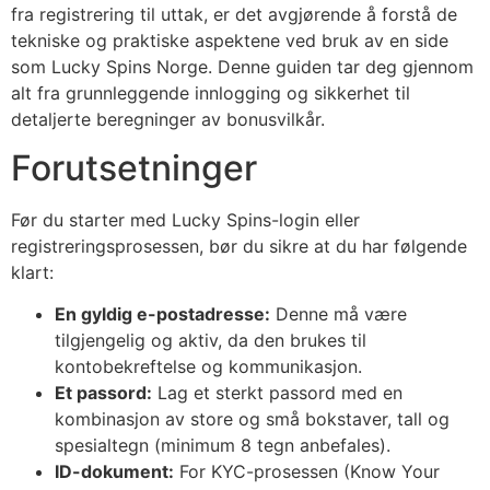
fra registrering til uttak, er det avgjørende å forstå de
tekniske og praktiske aspektene ved bruk av en side
som Lucky Spins Norge. Denne guiden tar deg gjennom
alt fra grunnleggende innlogging og sikkerhet til
detaljerte beregninger av bonusvilkår.
Forutsetninger
Før du starter med Lucky Spins-login eller
registreringsprosessen, bør du sikre at du har følgende
klart:
En gyldig e-postadresse:
Denne må være
tilgjengelig og aktiv, da den brukes til
kontobekreftelse og kommunikasjon.
Et passord:
Lag et sterkt passord med en
kombinasjon av store og små bokstaver, tall og
spesialtegn (minimum 8 tegn anbefales).
ID-dokument:
For KYC-prosessen (Know Your