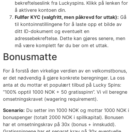
bekreftelseslink fra Luckyspins. Klikk på lenken for
å aktivere kontoen din.
Fullfør KYC (valgfritt, men påkrevd for uttak):
Gå
til kontoinnstillingene for å laste opp et bilde av
ditt ID-dokument og eventuelt en
adressebekreftelse. Dette kan gjøres senere, men
må være komplett før du ber om et uttak.
Bonusmatte
For å forstå den virkelige verdien av en velkomstbonus,
er det nødvendig å gjøre konkrete beregninger. La oss
anta at du mottar et populært tilbud på Lucky Spins:
“100% opptil 1000 NOK + 50 gratisspinn”. Vi vil beregne
omsetningskravet (wagering requirement).
Scenario:
Du setter inn 1000 NOK og mottar 1000 NOK i
bonuspenger (totalt 2000 NOK i spillkapital). Bonusen
har et omsetningskrav på 30x (bonus + innskudd).
Gratisspinnene har et separat krav på 30x eventuelle