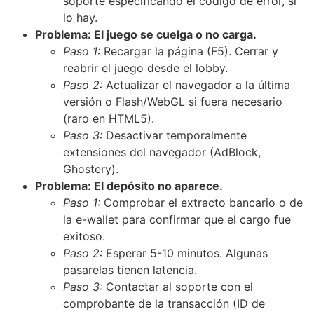
soporte especificando el código de error, si
lo hay.
Problema: El juego se cuelga o no carga.
Paso 1:
Recargar la página (F5). Cerrar y
reabrir el juego desde el lobby.
Paso 2:
Actualizar el navegador a la última
versión o Flash/WebGL si fuera necesario
(raro en HTML5).
Paso 3:
Desactivar temporalmente
extensiones del navegador (AdBlock,
Ghostery).
Problema: El depósito no aparece.
Paso 1:
Comprobar el extracto bancario o de
la e-wallet para confirmar que el cargo fue
exitoso.
Paso 2:
Esperar 5-10 minutos. Algunas
pasarelas tienen latencia.
Paso 3:
Contactar al soporte con el
comprobante de la transacción (ID de