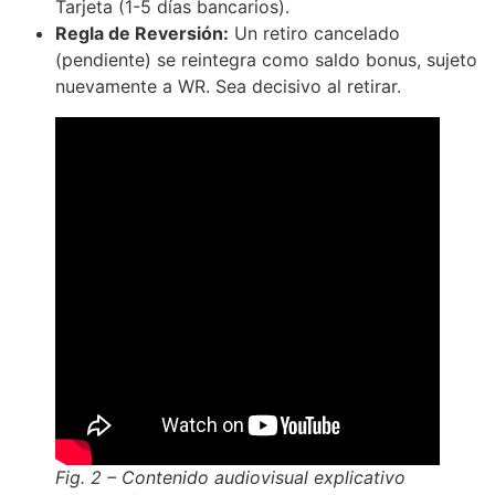
Tarjeta (1-5 días bancarios).
Regla de Reversión:
Un retiro cancelado
(pendiente) se reintegra como saldo bonus, sujeto
nuevamente a WR. Sea decisivo al retirar.
Fig. 2 – Contenido audiovisual explicativo