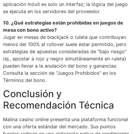
aplicación móvil es solo un interfaz; la lógica del juego
se ejecuta en los servidores del proveedor.
10. ¿Qué estrategias están prohibidas en juegos de
mesa con bono activo?
Jugar en mesas de blackjack o ruleta que contribuyan
menos del 100% al rollover suele estar permitido, pero
estrategias de apuestas consideradas de “bajo riesgo”
(ej., apostar a rojo y negro simultáneamente en ruleta)
pueden llevar a la anulación del bono y ganancias.
Consulta la sección de “Juegos Prohibidos” en los
Términos del bono.
Conclusión y
Recomendación Técnica
Malina casino online presenta una plataforma funcional
con una oferta estándar del mercado. Sus puntos
fuertes radican en una aplicación nativa de rendimiento