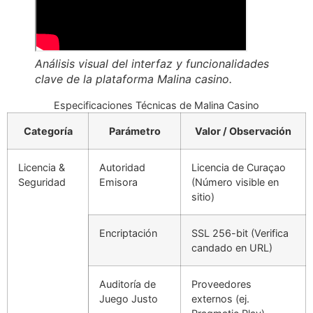
Análisis visual del interfaz y funcionalidades
clave de la plataforma Malina casino.
Especificaciones Técnicas de Malina Casino
Categoría
Parámetro
Valor / Observación
Licencia &
Autoridad
Licencia de Curaçao
Seguridad
Emisora
(Número visible en
sitio)
Encriptación
SSL 256-bit (Verifica
candado en URL)
Auditoría de
Proveedores
Juego Justo
externos (ej.