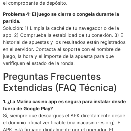
el comprobante de depósito.
Problema 4: El juego se cierra o congela durante la
partida.
Solución: 1) Limpia la caché de tu navegador o de la
app. 2) Comprueba la estabilidad de tu conexión. 3) El
historial de apuestas y los resultados están registrados
en el servidor. Contacta al soporte con el nombre del
juego, la hora y el importe de la apuesta para que
verifiquen el estado de la ronda.
Preguntas Frecuentes
Extendidas (FAQ Técnica)
1. ¿La Malina casino app es segura para instalar desde
fuera de Google Play?
Sí, siempre que descargues el APK directamente desde
el dominio oficial verificable (malinacasino-es.org). El
APK está firmado digitalmente por el operador. El