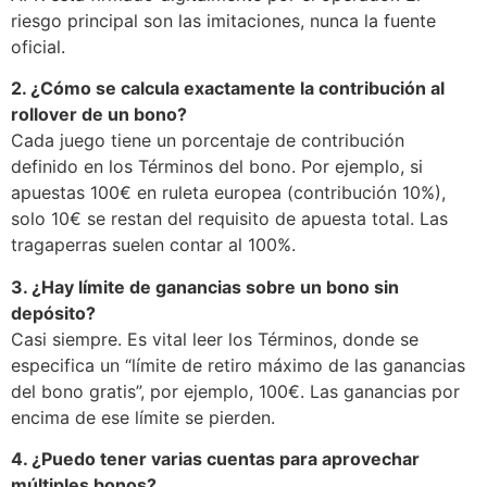
riesgo principal son las imitaciones, nunca la fuente
oficial.
2. ¿Cómo se calcula exactamente la contribución al
rollover de un bono?
Cada juego tiene un porcentaje de contribución
definido en los Términos del bono. Por ejemplo, si
apuestas 100€ en ruleta europea (contribución 10%),
solo 10€ se restan del requisito de apuesta total. Las
tragaperras suelen contar al 100%.
3. ¿Hay límite de ganancias sobre un bono sin
depósito?
Casi siempre. Es vital leer los Términos, donde se
especifica un “límite de retiro máximo de las ganancias
del bono gratis”, por ejemplo, 100€. Las ganancias por
encima de ese límite se pierden.
4. ¿Puedo tener varias cuentas para aprovechar
múltiples bonos?