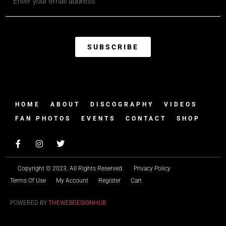
SUBSCRIBE
HOME
ABOUT
DISCOGRAPHY
VIDEOS
FAN PHOTOS
EVENTS
CONTACT
SHOP
Copyright © 2023. All Rights Reserved.
Privacy Policy
Terms Of Use
My Account
Register
Cart
POWERED BY
THEWEBDESIGNHUB