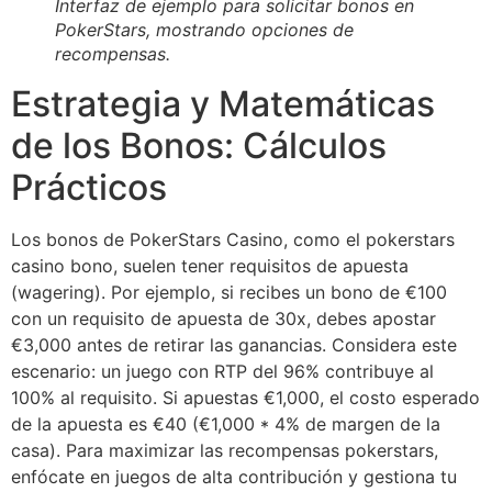
Interfaz de ejemplo para solicitar bonos en
PokerStars, mostrando opciones de
recompensas.
Estrategia y Matemáticas
de los Bonos: Cálculos
Prácticos
Los bonos de PokerStars Casino, como el pokerstars
casino bono, suelen tener requisitos de apuesta
(wagering). Por ejemplo, si recibes un bono de €100
con un requisito de apuesta de 30x, debes apostar
€3,000 antes de retirar las ganancias. Considera este
escenario: un juego con RTP del 96% contribuye al
100% al requisito. Si apuestas €1,000, el costo esperado
de la apuesta es €40 (€1,000 * 4% de margen de la
casa). Para maximizar las recompensas pokerstars,
enfócate en juegos de alta contribución y gestiona tu