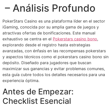
– Análisis Profundo
PokerStars Casino es una plataforma líder en el sector
iGaming, conocida por su amplia gama de juegos y
atractivas ofertas de bonificaciones. Este manual
exhaustivo se centra en el
Pokerstars casino bono
,
explorando desde el registro hasta estrategias
avanzadas, con énfasis en las recompensas pokerstars
y aspectos técnicos como el pokerstars casino bono sin
depósito. Diseñado para jugadores que buscan
maximizar sus ganancias y evitar problemas comunes,
esta guía cubre todos los detalles necesarios para una
experiencia óptima.
Antes de Empezar:
Checklist Esencial