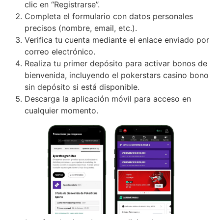
clic en “Registrarse”.
Completa el formulario con datos personales
precisos (nombre, email, etc.).
Verifica tu cuenta mediante el enlace enviado por
correo electrónico.
Realiza tu primer depósito para activar bonos de
bienvenida, incluyendo el pokerstars casino bono
sin depósito si está disponible.
Descarga la aplicación móvil para acceso en
cualquier momento.