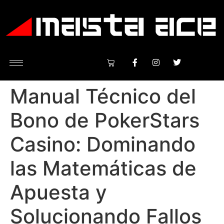
Manual Técnico del
Bono de PokerStars
Casino: Dominando
las Matemáticas de
Apuesta y
Solucionando Fallos