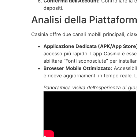
Conferma dell’Account:
Controllare la ca
depositi.
Analisi della Piattafo
Casinia offre due canali mobili principali, cia
Applicazione Dedicata (APK/App Store
accesso più rapido. L’app Casinia è esse
abilitare “Fonti sconosciute” per installar
Browser Mobile Ottimizzato:
Accessibil
e riceve aggiornamenti in tempo reale. 
Panoramica visiva dell’esperienza di gioc