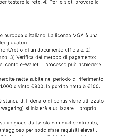
 testare la rete. 4) Per le slot, provare la
e europee e italiane. La licenza MGA è una
ei giocatori.
 front/retro di un documento ufficiale. 2)
rizzo. 3) Verifica del metodo di pagamento:
del conto e-wallet. Il processo può richiedere
perdite nette subite nel periodo di riferimento
€1.000 e vinto €900, la perdita netta è €100.
è standard. Il denaro di bonus viene utilizzato
agering) si inizierà a utilizzare il proprio
su un gioco da tavolo con quel contributo,
ntaggioso per soddisfare requisiti elevati.