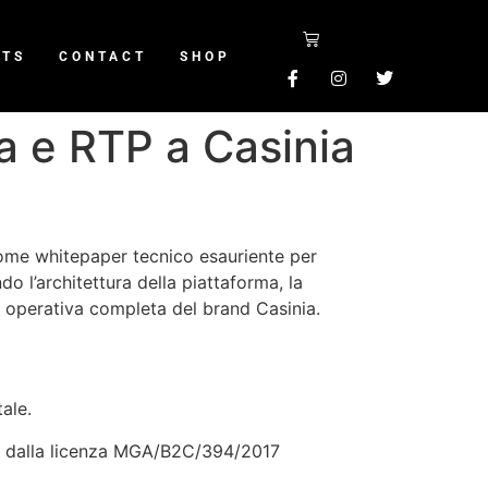
NTS
CONTACT
SHOP
a e RTP a Casinia
ome whitepaper tecnico esauriente per
do l’architettura della piattaforma, la
a operativa completa del brand Casinia.
ale.
ate dalla licenza MGA/B2C/394/2017