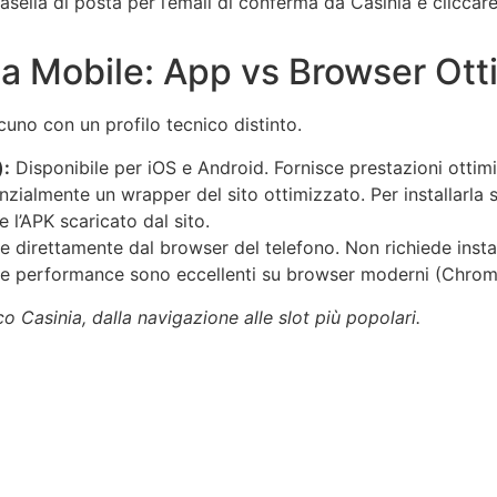
sella di posta per l’email di conferma da Casinia e cliccare s
rma Mobile: App vs Browser Ott
scuno con un profilo tecnico distinto.
):
Disponibile per iOS e Android. Fornisce prestazioni ottimi
nzialmente un wrapper del sito ottimizzato. Per installarla
e l’APK scaricato dal sito.
e direttamente dal browser del telefono. Non richiede insta
Le performance sono eccellenti su browser moderni (Chrome
o Casinia, dalla navigazione alle slot più popolari.