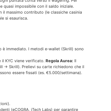
 ogni puntata conta verso il wagering. Per
quasi impossibile con il saldo iniziale.
 il massimo contributo (le classiche casinia
le si esaurisca.
 è immediato. I metodi e-wallet (Skrill) sono
il KYC viene verificato.
Regola Aurea:
Il
-> Skrill). Prelievi su carte richiedono che il
possono essere fissati (es. €5.000/settimana).
ioni).
endenti (eCOGRA, iTech Labs) per garantire