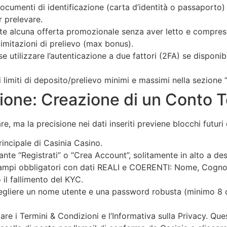
cumenti di identificazione (carta d’identità o passaporto)
r prelevare.
e alcuna offerta promozionale senza aver letto e compreso i
 limitazioni di prelievo (max bonus).
e utilizzare l’autenticazione a due fattori (2FA) se disponib
i limiti di deposito/prelievo minimi e massimi nella sezione
ione: Creazione di un Conto 
e, ma la precisione nei dati inseriti previene blocchi futuri 
incipale di Casinia Casino.
ante “Registrati” o “Crea Account”, solitamente in alto a des
ampi obbligatori con dati REALI e COERENTI: Nome, Cognom
il fallimento del KYC.
gliere un nome utente e una password robusta (minimo 8 ca
re i Termini & Condizioni e l’Informativa sulla Privacy. Que