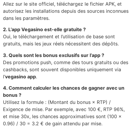
Allez sur le site officiel, téléchargez le fichier APK, et
autorisez les installations depuis des sources inconnues
dans les paramètres.
2. L’app Vegasino est-elle gratuite ?
Oui, le téléchargement et l’utilisation de base sont
gratuits, mais les jeux réels nécessitent des dépôts.
3. Quels sont les bonus exclusifs sur l’app ?
Des promotions push, comme des tours gratuits ou des
cashbacks, sont souvent disponibles uniquement via
l’
vegasino app
.
4. Comment calculer les chances de gagner avec un
bonus ?
Utilisez la formule : (Montant du bonus × RTP) /
Exigence de mise. Par exemple, avec 100 €, RTP 96%,
et mise 30x, les chances approximatives sont (100 ×
0.96) / 30 = 3.2 € de gain attendu par mise.