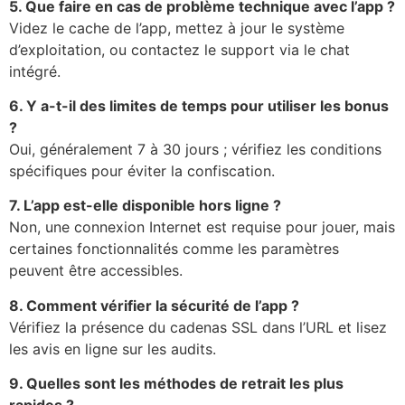
5. Que faire en cas de problème technique avec l’app ?
Videz le cache de l’app, mettez à jour le système
d’exploitation, ou contactez le support via le chat
intégré.
6. Y a-t-il des limites de temps pour utiliser les bonus
?
Oui, généralement 7 à 30 jours ; vérifiez les conditions
spécifiques pour éviter la confiscation.
7. L’app est-elle disponible hors ligne ?
Non, une connexion Internet est requise pour jouer, mais
certaines fonctionnalités comme les paramètres
peuvent être accessibles.
8. Comment vérifier la sécurité de l’app ?
Vérifiez la présence du cadenas SSL dans l’URL et lisez
les avis en ligne sur les audits.
9. Quelles sont les méthodes de retrait les plus