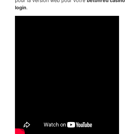
pour la version web pour votre
betonred casino
login
.