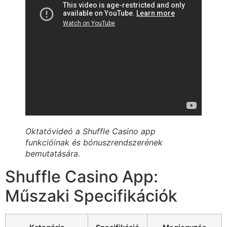
Oktatóvideó a Shuffle Casino app
funkcióinak és bónuszrendszerének
bemutatására.
Shuffle Casino App:
Műszaki Specifikációk