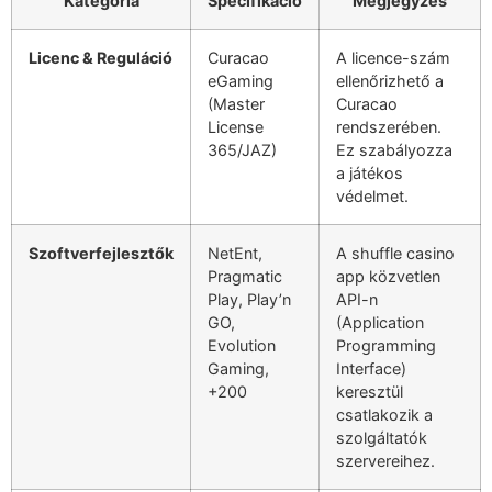
Kategória
Specifikáció
Megjegyzés
Licenc & Reguláció
Curacao
A licence-szám
eGaming
ellenőrizhető a
(Master
Curacao
License
rendszerében.
365/JAZ)
Ez szabályozza
a játékos
védelmet.
Szoftverfejlesztők
NetEnt,
A shuffle casino
Pragmatic
app közvetlen
Play, Play’n
API-n
GO,
(Application
Evolution
Programming
Gaming,
Interface)
+200
keresztül
csatlakozik a
szolgáltatók
szervereihez.