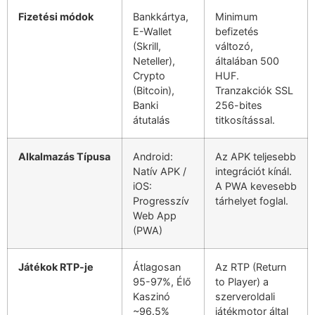
Fizetési módok
Bankkártya,
Minimum
E-Wallet
befizetés
(Skrill,
változó,
Neteller),
általában 500
Crypto
HUF.
(Bitcoin),
Tranzakciók SSL
Banki
256-bites
átutalás
titkosítással.
Alkalmazás Típusa
Android:
Az APK teljesebb
Natív APK /
integrációt kínál.
iOS:
A PWA kevesebb
Progresszív
tárhelyet foglal.
Web App
(PWA)
Játékok RTP-je
Átlagosan
Az RTP (Return
95-97%, Élő
to Player) a
Kaszinó
szerveroldali
~96.5%
játékmotor által