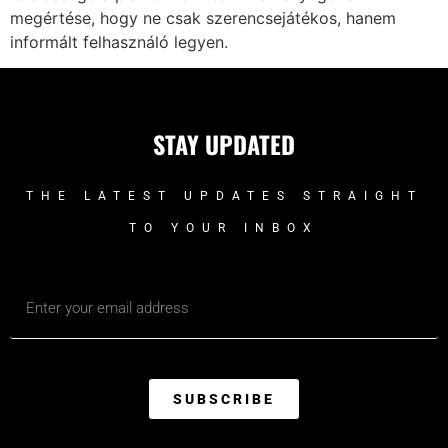
megértése, hogy ne csak szerencsejátékos, hanem
informált felhasználó legyen.
STAY UPDATED
THE LATEST UPDATES STRAIGHT
TO YOUR INBOX
SUBSCRIBE