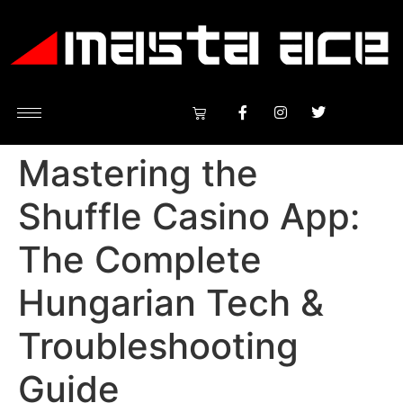
Mastering the
Shuffle Casino App:
The Complete
Hungarian Tech &
Troubleshooting
Guide