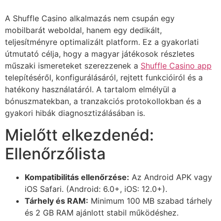
A Shuffle Casino alkalmazás nem csupán egy
mobilbarát weboldal, hanem egy dedikált,
teljesítményre optimalizált platform. Ez a gyakorlati
útmutató célja, hogy a magyar játékosok részletes
műszaki ismereteket szerezzenek a
Shuffle Casino app
telepítéséről, konfigurálásáról, rejtett funkcióiról és a
hatékony használatáról. A tartalom elmélyül a
bónuszmatekban, a tranzakciós protokollokban és a
gyakori hibák diagnosztizálásában is.
Mielőtt elkezdenéd:
Ellenőrzőlista
Kompatibilitás ellenőrzése:
Az Android APK vagy
iOS Safari. (Android: 6.0+, iOS: 12.0+).
Tárhely és RAM:
Minimum 100 MB szabad tárhely
és 2 GB RAM ajánlott stabil működéshez.