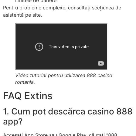
limitele de pariere.
Pentru probleme complexe, consultați secțiunea de
asistență pe site.
Video tutorial pentru utilizarea 888 casino
romania.
FAQ Extins
1. Cum pot descărca casino 888
app?
Accesați App Store sau Google Play, căutați “888