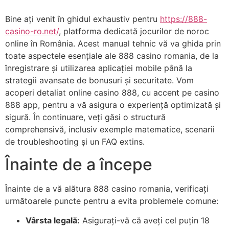
Bine ați venit în ghidul exhaustiv pentru
https://888-
casino-ro.net/
, platforma dedicată jocurilor de noroc
online în România. Acest manual tehnic vă va ghida prin
toate aspectele esențiale ale 888 casino romania, de la
înregistrare și utilizarea aplicației mobile până la
strategii avansate de bonusuri și securitate. Vom
acoperi detaliat online casino 888, cu accent pe casino
888 app, pentru a vă asigura o experiență optimizată și
sigură. În continuare, veți găsi o structură
comprehensivă, inclusiv exemple matematice, scenarii
de troubleshooting și un FAQ extins.
Înainte de a începe
Înainte de a vă alătura 888 casino romania, verificați
următoarele puncte pentru a evita problemele comune:
Vârsta legală:
Asigurați-vă că aveți cel puțin 18