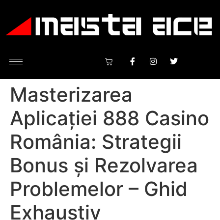
Masterizarea
Aplicației 888 Casino
România: Strategii
Bonus și Rezolvarea
Problemelor – Ghid
Exhaustiv