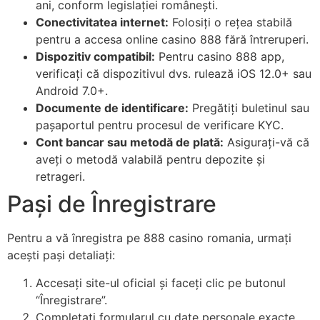
ani, conform legislației românești.
Conectivitatea internet:
Folosiți o rețea stabilă
pentru a accesa online casino 888 fără întreruperi.
Dispozitiv compatibil:
Pentru casino 888 app,
verificați că dispozitivul dvs. rulează iOS 12.0+ sau
Android 7.0+.
Documente de identificare:
Pregătiți buletinul sau
pașaportul pentru procesul de verificare KYC.
Cont bancar sau metodă de plată:
Asigurați-vă că
aveți o metodă valabilă pentru depozite și
retrageri.
Pași de Înregistrare
Pentru a vă înregistra pe 888 casino romania, urmați
acești pași detaliați:
Accesați site-ul oficial și faceți clic pe butonul
“Înregistrare”.
Completați formularul cu date personale exacte,