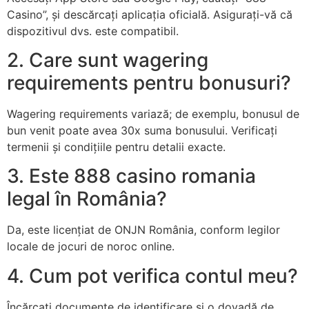
Casino”, și descărcați aplicația oficială. Asigurați-vă că
dispozitivul dvs. este compatibil.
2. Care sunt wagering
requirements pentru bonusuri?
Wagering requirements variază; de exemplu, bonusul de
bun venit poate avea 30x suma bonusului. Verificați
termenii și condițiile pentru detalii exacte.
3. Este 888 casino romania
legal în România?
Da, este licențiat de ONJN România, conform legilor
locale de jocuri de noroc online.
4. Cum pot verifica contul meu?
Încărcați documente de identificare și o dovadă de