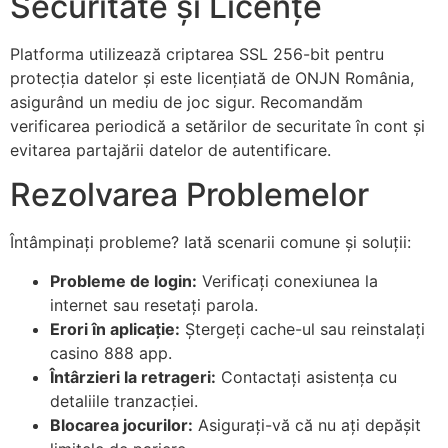
Securitate și Licențe
Platforma utilizează criptarea SSL 256-bit pentru
protecția datelor și este licențiată de ONJN România,
asigurând un mediu de joc sigur. Recomandăm
verificarea periodică a setărilor de securitate în cont și
evitarea partajării datelor de autentificare.
Rezolvarea Problemelor
Întâmpinați probleme? Iată scenarii comune și soluții:
Probleme de login:
Verificați conexiunea la
internet sau resetați parola.
Erori în aplicație:
Ștergeți cache-ul sau reinstalați
casino 888 app.
Întârzieri la retrageri:
Contactați asistența cu
detaliile tranzacției.
Blocarea jocurilor:
Asigurați-vă că nu ați depășit