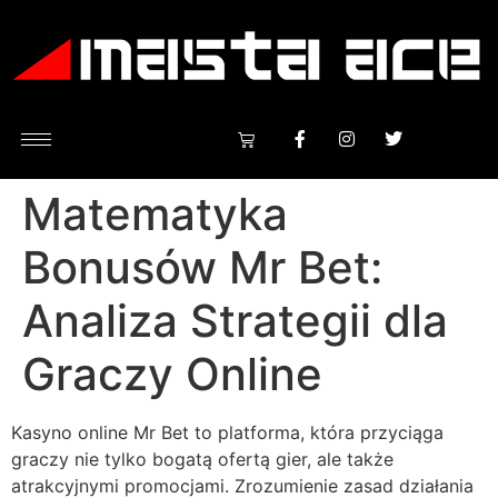
Matematyka
Bonusów Mr Bet:
Analiza Strategii dla
Graczy Online
Kasyno online Mr Bet to platforma, która przyciąga
graczy nie tylko bogatą ofertą gier, ale także
atrakcyjnymi promocjami. Zrozumienie zasad działania