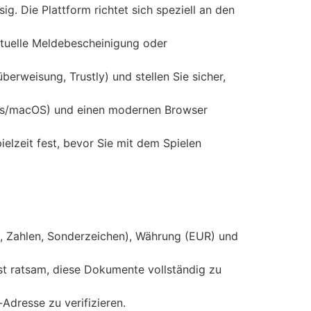
g. Die Plattform richtet sich speziell an den
ktuelle Meldebescheinigung oder
erweisung, Trustly) und stellen Sie sicher,
dows/macOS) und einen modernen Browser
ielzeit fest, bevor Sie mit dem Spielen
n, Zahlen, Sonderzeichen), Währung (EUR) und
 ist ratsam, diese Dokumente vollständig zu
-Adresse zu verifizieren.