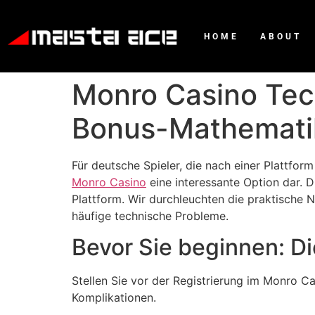
HOME
ABOUT
Monro Casino Tech
Bonus-Mathematik
Für deutsche Spieler, die nach einer Plattfo
Monro Casino
eine interessante Option dar. D
Plattform. Wir durchleuchten die praktische 
häufige technische Probleme.
Bevor Sie beginnen: Di
Stellen Sie vor der Registrierung im Monro Ca
Komplikationen.