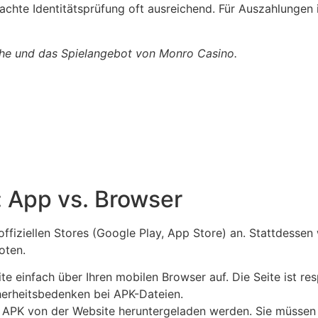
nfachte Identitätsprüfung oft ausreichend. Für Auszahlungen 
che und das Spielangebot von Monro Casino.
: App vs. Browser
offiziellen Stores (Google Play, App Store) an. Stattdesse
oten.
te einfach über Ihren mobilen Browser auf. Die Seite ist re
herheitsbedenken bei APK-Dateien.
 APK von der Website heruntergeladen werden. Sie müssen in