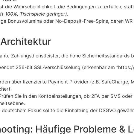
st die Wahrscheinlichkeit, die Bedingungen zu erfüllen, stat
t 100%, Tischspiele geringer).
ige Bonusvolumina oder No-Deposit-Free-Spins, deren WR oft
Architektur
nte Zahlungsdienstleister, die hohe Sicherheitsstandards b
endet 256-bit SSL-Verschlüsselung (erkennbar am “https://
den über lizenzierte Payment Provider (z.B. SafeCharge, 
hert.
rüfen Sie in den Kontoeinstellungen, ob 2FA per SMS oder 
rheitsebene.
 deutschem Fokus sollte die Einhaltung der DSGVO gewährlei
hooting: Häufige Probleme & 