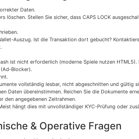
orrekter Daten.
 löschen. Stellen Sie sicher, dass CAPS LOCK ausgeschalte
hrieben.
allet-Auszug. Ist die Transaktion dort gebucht? Kontaktier
.
ash ist nicht erforderlich (moderne Spiele nutzen HTML5).
 (Ad-Blocker).
hnt.
kumente vollständig lesbar, nicht abgeschnitten und gülti
en Daten übereinstimmen. Reichen Sie die Dokumente erneut
er den angegebenen Zeitrahmen.
Meist hängt dies mit unvollständiger KYC-Prüfung oder zus
nische & Operative Fragen