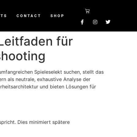
NTS
CONTACT
SHOP
eitfaden für
shooting
mfangreichen Spieleselekt suchen, stellt das
rn als neutrale, exhaustive Analyse der
rheitsarchitektur und bieten Lösungen für
pricht. Dies minimiert spätere