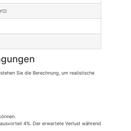
KYC)
ingungen
ehen Sie die Berechnung, um realistische
können.
ausvorteil 4%. Der erwartete Verlust während