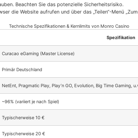
uben. Beachten Sie das potenzielle Sicherheitsrisiko.
ser die Website aufrufen und über das „Teilen“-Menü „Zum
Technische Spezifikationen & Kernlimits von Monro Casino
Spezifikation
Curacao eGaming (Master License)
Primär Deutschland
NetEnt, Pragmatic Play, Play’n GO, Evolution, Big Time Gaming, u.
~96% (variiert je nach Spiel)
Typischerweise 10 €
Typischerweise 20 €