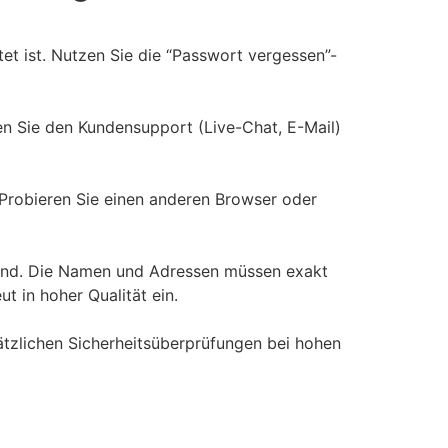
t ist. Nutzen Sie die “Passwort vergessen”-
en Sie den Kundensupport (Live-Chat, E-Mail)
 Probieren Sie einen anderen Browser oder
g sind. Die Namen und Adressen müssen exakt
 in hoher Qualität ein.
ätzlichen Sicherheitsüberprüfungen bei hohen