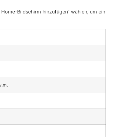
 Home-Bildschirm hinzufügen“ wählen, um ein
v.m.