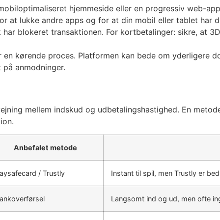
mobiloptimaliseret hjemmeside eller en progressiv web-app (
 at lukke andre apps og for at din mobil eller tablet har 
 har blokeret transaktionen. For kortbetalinger: sikre, at 
r en kørende proces. Platformen kan bede om yderligere do
gt på anmodninger.
ejning mellem indskud og udbetalingshastighed. En metode,
ion.
Anbefalet metode
aysafecard / Trustly
Instant til spil, men Trustly er be
ankoverførsel
Langsomt ind og ud, men ofte in