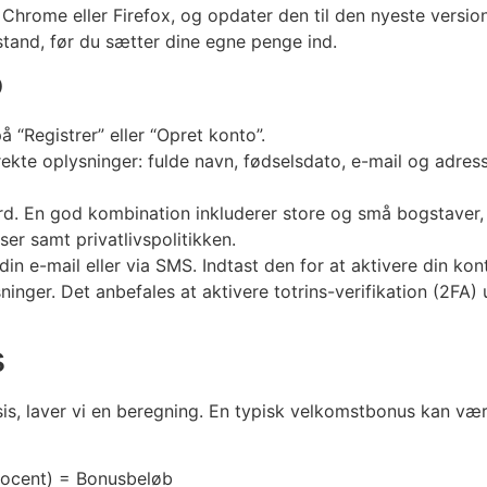
Chrome eller Firefox, og opdater den til den nyeste version
stand, før du sætter dine egne penge ind.
o
 “Registrer” eller “Opret konto”.
ekte oplysninger: fulde navn, fødselsdato, e-mail og adress
d. En god kombination inkluderer store og små bogstaver, 
ser samt privatlivspolitikken.
in e-mail eller via SMS. Indtast den for at aktivere din kon
inger. Det anbefales at aktivere totrins-verifikation (2FA
s
sis, laver vi en beregning. En typisk velkomstbonus kan vær
rocent) = Bonusbeløb