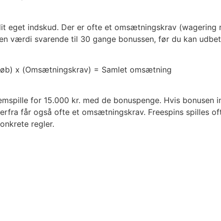
t eget indskud. Der er ofte et omsætningskrav (wagering r
n værdi svarende til 30 gange bonussen, før du kan udbetal
øb) x (Omsætningskrav) = Samlet omsætning
mspille for 15.000 kr. med de bonuspenge. Hvis bonusen ink
e herfra får også ofte et omsætningskrav. Freespins spilles 
onkrete regler.