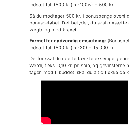
Indsæt tal: (500 kr.) x (100%) = 500 kr.
Så du modtager 500 kr. i bonuspenge oveni di
bonusbeløbet. Det betyder, du skal omsætte e
vægtning mod kravet.
Formel for nødvendig omsætning:
(Bonusbel
Indsæt tal: (500 kr.) x (30) = 15.000 kr.
Derfor skal du i dette tænkte eksempel genne
værdi, f.eks. 0,10 kr. pr. spin, og gevinstern
tager imod tilbuddet, skal du altid tjekke de k