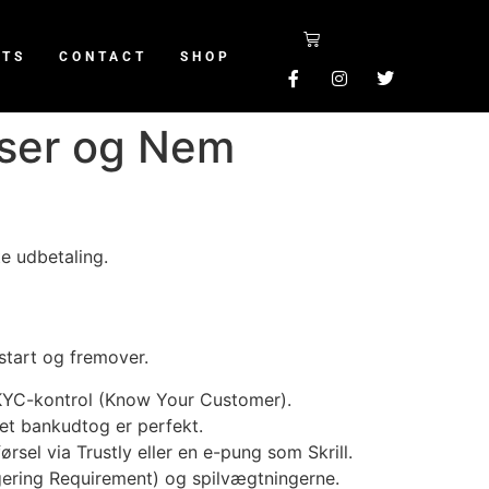
NTS
CONTACT
SHOP
sser og Nem
te udbetaling.
 start og fremover.
l KYC-kontrol (Know Your Customer).
 et bankudtog er perfekt.
el via Trustly eller en e-pung som Skrill.
ering Requirement) og spilvægtningerne.