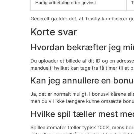
Hurtig udbetaling efter gevinst
T
Generelt gælder det, at Trustly kombinerer go
Korte svar
Hvordan bekræfter jeg mi
Du uploader et billede af dit ID og en adresse
manduelt, hvilket kan tage fra få timer til et 
Kan jeg annullere en bon
Ja, det er normalt muligt. I bonusvilkårene el
men du vil ikke længere kunne omsætte bonus
Hvilke spil tæller mest m
Spilleautomater tæller typisk 100%, mens bord