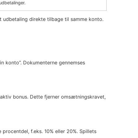
udbetalinger.
t udbetaling direkte tilbage til samme konto.
r “Min konto”. Dokumenterne gennemses
n aktiv bonus. Dette fjerner omsætningskravet,
procentdel, f.eks. 10% eller 20%. Spillets