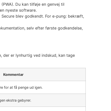
PWA). Du kan tilføje en genvej til
den nyeste software.
3D Secure blev godkendt. For e-pung: bekræft,
kumentation, selv efter første godkendelse,
 der er lynhurtig ved indskud, kan tage
Kommentar
dre for at få penge ud igen.
gen ekstra gebyrer.