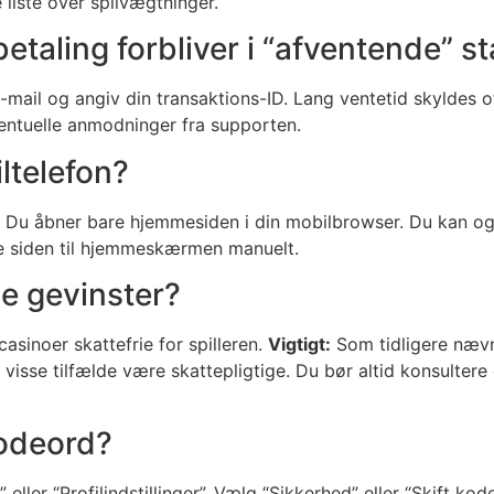
 liste over spilvægtninger.
etaling forbliver i “afventende” st
e-mail og angiv din transaktions-ID. Lang ventetid skyldes of
entuelle anmodninger fra supporten.
iltelefon?
et. Du åbner bare hjemmesiden i din mobilbrowser. Du kan o
øje siden til hjemmeskærmen manuelt.
ne gevinster?
casinoer skattefrie for spilleren.
Vigtigt:
Som tidligere nævn
visse tilfælde være skattepligtige. Du bør altid konsultere 
kodeord?
” eller “Profilindstillinger”. Vælg “Sikkerhed” eller “Skift k