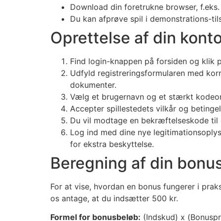
Download din foretrukne browser, f.eks. 
Du kan afprøve spil i demonstrations-til
Oprettelse af din kont
Find login-knappen på forsiden og klik på
Udfyld registreringsformularen med korr
dokumenter.
Vælg et brugernavn og et stærkt kodeor
Accepter spillestedets vilkår og betingel
Du vil modtage en bekræftelseskode til d
Log ind med dine nye legitimationsoplysn
for ekstra beskyttelse.
Beregning af din bonu
For at vise, hvordan en bonus fungerer i prak
os antage, at du indsætter 500 kr.
Formel for bonusbeløb:
(Indskud) x (Bonusp