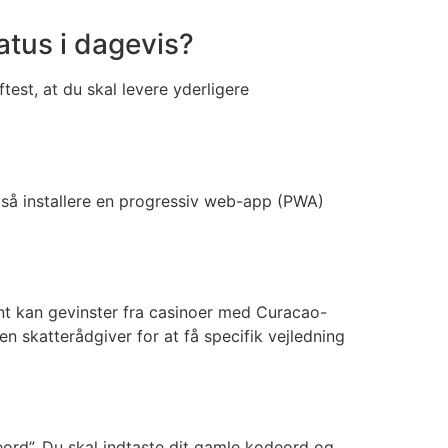
atus i dagevis?
test, at du skal levere yderligere
gså installere en progressiv web-app (PWA)
t kan gevinster fra casinoer med Curacao-
en skatterådgiver for at få specifik vejledning
odeord”. Du skal indtaste dit gamle kodeord og