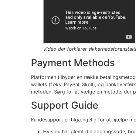
Video der forklarer sikkerhedsforanstalt
Payment Methods
Platformen tilbyder en række betalingsmetoder
wallets (f.eks. PayPal, Skrill), og bankoverfø
metoden. Sørg for at vælge en metode, der pas
Support Guide
Kundesupport er tilgængelig for at hjælpe med 
Hvis du har glemt din adgangskode, bru