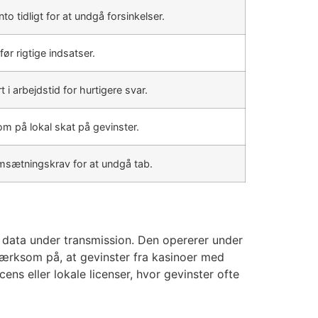
nto tidligt for at undgå forsinkelser.
ør rigtige indsatser.
 i arbejdstid for hurtigere svar.
 på lokal skat på gevinster.
msætningskrav for at undgå tab.
e data under transmission. Den opererer under
mærksom på, at gevinster fra kasinoer med
s eller lokale licenser, hvor gevinster ofte