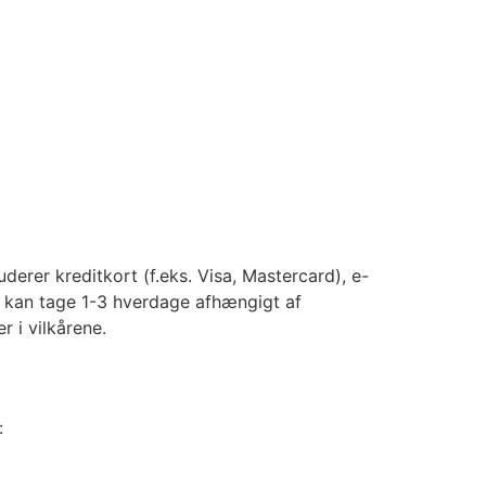
erer kreditkort (f.eks. Visa, Mastercard), e-
ger kan tage 1-3 hverdage afhængigt af
 i vilkårene.
: