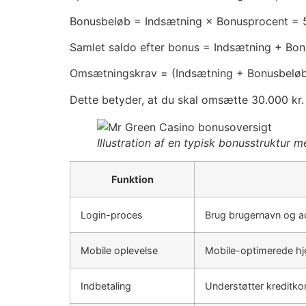
Bonusbeløb = Indsætning × Bonusprocent = 5
Samlet saldo efter bonus = Indsætning + Bonu
Omsætningskrav = (Indsætning + Bonusbeløb)
Dette betyder, at du skal omsætte 30.000 kr. i
Illustration af en typisk bonusstruktur 
Funktion
Login-proces
Brug brugernavn og 
Mobile oplevelse
Mobile-optimerede hj
Indbetaling
Understøtter kreditkor