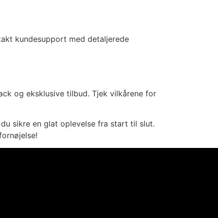
ntakt kundesupport med detaljerede
k og eksklusive tilbud. Tjek vilkårene for
 sikre en glat oplevelse fra start til slut.
fornøjelse!