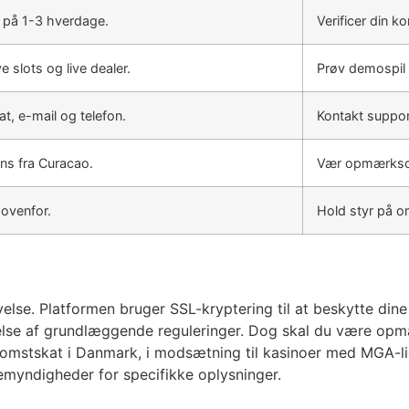
 på 1-3 hverdage.
Verificer din ko
e slots og live dealer.
Prøv demospil f
at, e-mail og telefon.
Kontakt support
ens fra Curacao.
Vær opmærksom
 ovenfor.
Hold styr på o
velse. Platformen bruger SSL-kryptering til at beskytte din
ldelse af grundlæggende reguleringer. Dog skal du være op
omstskat i Danmark, i modsætning til kasinoer med MGA-licen
temyndigheder for specifikke oplysninger.