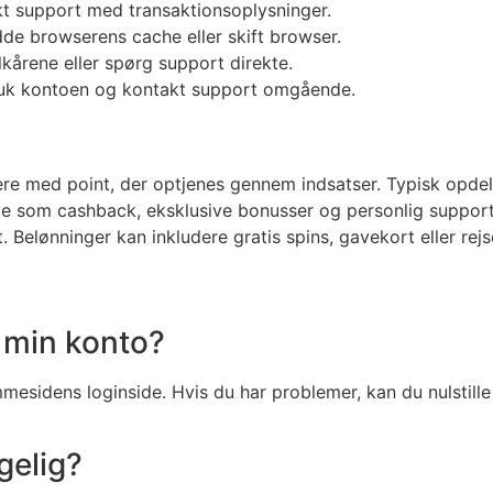
kt support med transaktionsoplysninger.
ydde browserens cache eller skift browser.
lkårene eller spørg support direkte.
luk kontoen og kontakt support omgående.
e med point, der optjenes gennem indsatser. Typisk opdeles 
ele som cashback, eksklusive bonusser og personlig support
t. Belønninger kan inkludere gratis spins, gavekort eller rejs
 min konto?
esidens loginside. Hvis du har problemer, kan du nulstil
gelig?