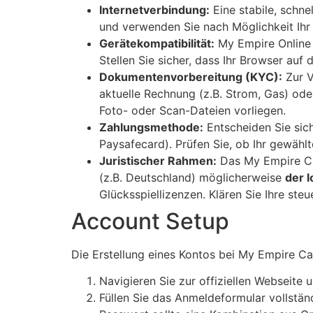
Internetverbindung:
Eine stabile, schn
und verwenden Sie nach Möglichkeit Ihr 
Gerätekompatibilität:
My Empire Online f
Stellen Sie sicher, dass Ihr Browser auf
Dokumentenvorbereitung (KYC):
Zur V
aktuelle Rechnung (z.B. Strom, Gas) oder
Foto- oder Scan-Dateien vorliegen.
Zahlungsmethode:
Entscheiden Sie sich
Paysafecard). Prüfen Sie, ob Ihr gewähl
Juristischer Rahmen:
Das My Empire Cas
(z.B. Deutschland) möglicherweise
der 
Glücksspiellizenzen. Klären Sie Ihre steu
Account Setup
Die Erstellung eines Kontos bei My Empire Casi
Navigieren Sie zur offiziellen Webseite 
Füllen Sie das Anmeldeformular vollstän