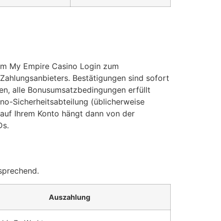
 dem My Empire Casino Login zum
Zahlungsanbieters. Bestätigungen sind sofort
den, alle Bonusumsatzbedingungen erfüllt
no-Sicherheitsabteilung (üblicherweise
t auf Ihrem Konto hängt dann von der
Ds.
tsprechend.
Auszahlung