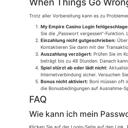
When Things Go Wron
Trotz aller Vorbereitung kann es zu Probleme
My Empire Casino Login fehlgeschlage
Sie die „Passwort vergessen“-Funktion.
Einzahlung nicht gutgeschrieben:
Überp
Kontaktieren Sie dann mit der Transakt
Auszahlung verzögert:
Prüfen Sie im Ko
beträgt bis zu 48 Stunden. Danach kann
Spiel stürzt ab oder lädt nicht:
Aktualisi
Internetverbindung sicher. Versuchen Si
Bonus nicht aktiviert:
Boni müssen oft i
die Bonusbedingungen auf Ausnahme-Spie
FAQ
Wie kann ich mein Passw
Klicken Sie auf der Login-Seite auf den Link 