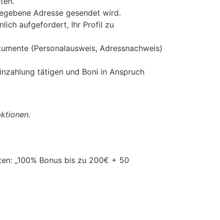
ten.
ngegebene Adresse gesendet wird.
ich aufgefordert, Ihr Profil zu
okumente (Personalausweis, Adressnachweis)
Einzahlung tätigen und Boni in Anspruch
ktionen.
ten: „100% Bonus bis zu 200€ + 50