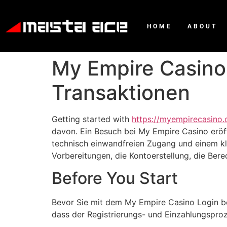
HOME
ABOUT
My Empire Casino 
Transaktionen
Getting started with
https://myempirecasino.
davon. Ein Besuch bei My Empire Casino eröff
technisch einwandfreien Zugang und einem kl
Vorbereitungen, die Kontoerstellung, die Bere
Before You Start
Bevor Sie mit dem My Empire Casino Login beg
dass der Registrierungs- und Einzahlungspro