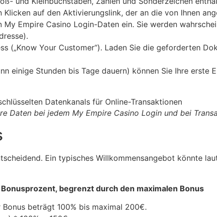
roß- und Kleinbuchstaben, Zahlen und Sonderzeichen enthal
h Klicken auf den Aktivierungslink, der an die von Ihnen a
n My Empire Casino Login-Daten ein. Sie werden wahrscheinl
dresse).
ess („Know Your Customer“). Laden Sie die geforderten D
ann einige Stunden bis Tage dauern) können Sie Ihre erste 
re Daten bei jedem My Empire Casino Login und bei Transa
s
ntscheidend. Ein typisches Willkommensangebot könnte lau
* Bonusprozent, begrenzt durch den maximalen Bonus
er Bonus beträgt 100% bis maximal 200€.