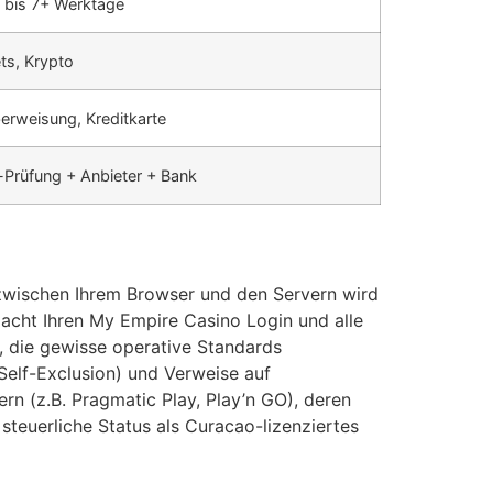
. bis 7+ Werktage
ts, Krypto
erweisung, Kreditkarte
-Prüfung + Anbieter + Bank
zwischen Ihrem Browser und den Servern wird
acht Ihren My Empire Casino Login und alle
o, die gewisse operative Standards
Self-Exclusion) und Verweise auf
rn (z.B. Pragmatic Play, Play’n GO), deren
steuerliche Status als Curacao-lizenziertes