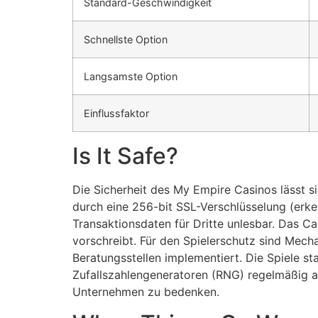
Standard-Geschwindigkeit
Schnellste Option
Langsamste Option
Einflussfaktor
Is It Safe?
Die Sicherheit des My Empire Casinos lässt 
durch eine 256-bit SSL-Verschlüsselung (erke
Transaktionsdaten für Dritte unlesbar. Das C
vorschreibt. Für den Spielerschutz sind Mech
Beratungsstellen implementiert. Die Spiele s
Zufallszahlengeneratoren (RNG) regelmäßig au
Unternehmen zu bedenken.