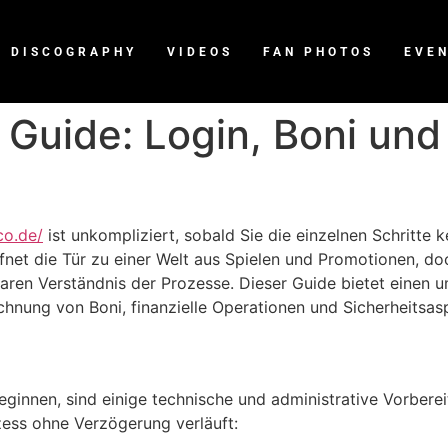
DISCOGRAPHY
VIDEOS
FAN PHOTOS
EVE
Guide: Login, Boni und
co.de/
ist unkompliziert, sobald Sie die einzelnen Schritte 
net die Tür zu einer Welt aus Spielen und Promotionen, do
aren Verständnis der Prozesse. Dieser Guide bietet einen
chnung von Boni, finanzielle Operationen und Sicherheitsas
innen, sind einige technische und administrative Vorbereitu
zess ohne Verzögerung verläuft: