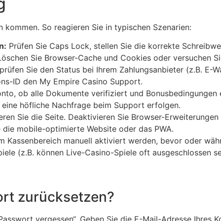
g
n kommen. So reagieren Sie in typischen Szenarien:
n:
Prüfen Sie Caps Lock, stellen Sie die korrekte Schreibw
 Löschen Sie Browser-Cache und Cookies oder versuchen Si
rüfen Sie den Status bei Ihrem Zahlungsanbieter (z.B. E-W
ions-ID den My Empire Casino Support.
nto, ob alle Dokumente verifiziert und Bonusbedingungen e
 eine höfliche Nachfrage beim Support erfolgen.
eren Sie die Seite. Deaktivieren Sie Browser-Erweiterungen (
e die mobile-optimierte Website oder das PWA.
m Kassenbereich manuell aktiviert werden, bevor oder währe
le (z.B. können Live-Casino-Spiele oft ausgeschlossen se
ort zurücksetzen?
„Passwort vergessen“. Geben Sie die E-Mail-Adresse Ihres Ko