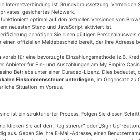
elle Internetverbindung ist Grundvoraussetzung. Vermeiden 
privates, gesichertes Netzwerk.
unktioniert optimal auf den aktuellen Versionen von Brows
 dem neuesten Stand und JavaScript aktiviert ist.
erifizierung benötigen Sie einen gültigen Personalausweis 
 einen offiziellen Meldebescheid bereit, der Ihre Adresse b
 vorab für eine bevorzugte Einzahlungsmethode (z.B. Kreditk
ter Anbieter für Ein- und Auszahlungen am My Empire Casino
ino Betriebs unter einer Curacao-Lizenz. Dies bedeutet, d
lokalen Einkommenssteuer unterliegen
, im Gegensatz zu 
erliche Situation im Voraus.
no ist ein strukturierter Prozess. Folgen Sie diesen Schritt
und klicken Sie auf den „Registrieren“ oder „Sign Up“-Button
dig aus. Geben Sie Ihre E-Mail-Adresse, einen Benutzernam