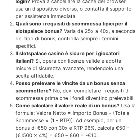
login?
Prova a cancellare la cache del browser,
usa un dispositivo diverso, o contatta il supporto
per assistenza immediata.
Quali sono i requisiti di scommessa tipici per il
slotspalace bonus?
Varia da 25x a 40x, a seconda
del tipo di bonus; controlla sempre i termini
specifici.
Il slotspalace casinò è sicuro per i giocatori
italiani?
Sì, opera con licenze valide e adotta
misure di sicurezza avanzate, rendendolo una
scelta affidabile.
Posso prelevare le vincite da un bonus senza
scommettere?
No, devi completare i requisiti di
scommessa prima che i fondi diventino prelevabili.
Come calcolare il valore reale di un bonus?
Usa la
formula: Valore Netto = Importo Bonus – (Totale
Scommesse × (1 – RTP)). Ad esempio, per un
bonus di €50 con 30x e RTP 96%, calcola €50 –
(€1500 × 4%) = €50 – €60 = -€10.