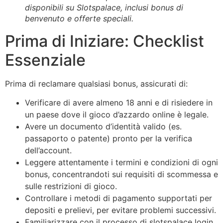
disponibili su Slotspalace, inclusi bonus di
benvenuto e offerte speciali.
Prima di Iniziare: Checklist
Essenziale
Prima di reclamare qualsiasi bonus, assicurati di:
Verificare di avere almeno 18 anni e di risiedere in
un paese dove il gioco d’azzardo online è legale.
Avere un documento d’identità valido (es.
passaporto o patente) pronto per la verifica
dell’account.
Leggere attentamente i termini e condizioni di ogni
bonus, concentrandoti sui requisiti di scommessa e
sulle restrizioni di gioco.
Controllare i metodi di pagamento supportati per
depositi e prelievi, per evitare problemi successivi.
Familiarizzare con il processo di slotspalace login