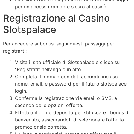
per un accesso rapido e sicuro al casinò.
Registrazione al Casino
Slotspalace
Per accedere ai bonus, segui questi passaggi per
registrarti:
Visita il sito ufficiale di Slotspalace e clicca su
“Registrati” nell’angolo in alto.
Completa il modulo con dati accurati, incluso
nome, email, e password per il futuro slotspalace
login.
Conferma la registrazione via email o SMS, a
seconda delle opzioni offerte.
Effettua il primo deposito per sbloccare i bonus di
benvenuto, assicurandoti di selezionare l’offerta
promozionale corretta.