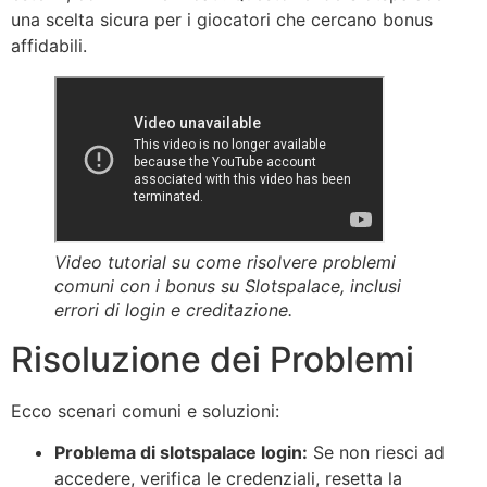
una scelta sicura per i giocatori che cercano bonus
affidabili.
Video tutorial su come risolvere problemi
comuni con i bonus su Slotspalace, inclusi
errori di login e creditazione.
Risoluzione dei Problemi
Ecco scenari comuni e soluzioni:
Problema di slotspalace login:
Se non riesci ad
accedere, verifica le credenziali, resetta la