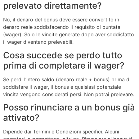
prelevato direttamente?
No, il denaro del bonus deve essere convertito in
denaro reale soddisfacendo il requisito di puntata
(wager). Solo le vincite generate dopo aver soddisfatto
il wager diventano prelevabili.
Cosa succede se perdo tutto
prima di completare il wager?
Se perdi l’intero saldo (denaro reale + bonus) prima di
soddisfare il wager, il bonus e qualsiasi potenziale
vincita vengono considerati persi. Non potrai prelevare.
Posso rinunciare a un bonus già
attivato?
Dipende dai Termini e Condizioni specifici. Alcuni