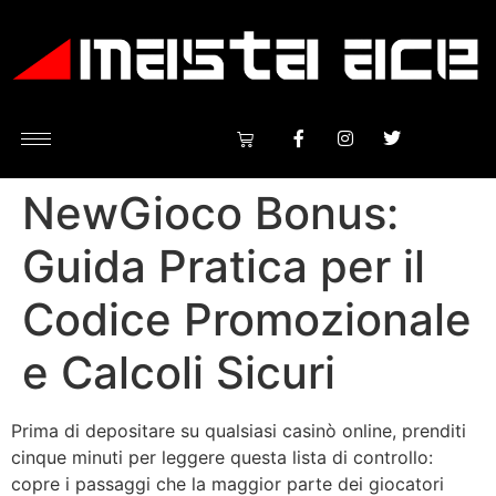
NewGioco Bonus:
Guida Pratica per il
Codice Promozionale
e Calcoli Sicuri
Prima di depositare su qualsiasi casinò online, prenditi
cinque minuti per leggere questa lista di controllo:
copre i passaggi che la maggior parte dei giocatori