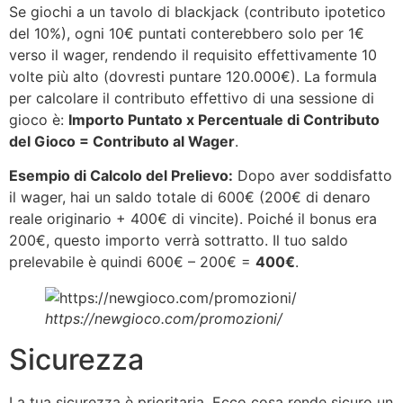
Se giochi a un tavolo di blackjack (contributo ipotetico
del 10%), ogni 10€ puntati conterebbero solo per 1€
verso il wager, rendendo il requisito effettivamente 10
volte più alto (dovresti puntare 120.000€). La formula
per calcolare il contributo effettivo di una sessione di
gioco è:
Importo Puntato x Percentuale di Contributo
del Gioco = Contributo al Wager
.
Esempio di Calcolo del Prelievo:
Dopo aver soddisfatto
il wager, hai un saldo totale di 600€ (200€ di denaro
reale originario + 400€ di vincite). Poiché il bonus era
200€, questo importo verrà sottratto. Il tuo saldo
prelevabile è quindi 600€ – 200€ =
400€
.
https://newgioco.com/promozioni/
Sicurezza
La tua sicurezza è prioritaria. Ecco cosa rende sicuro un