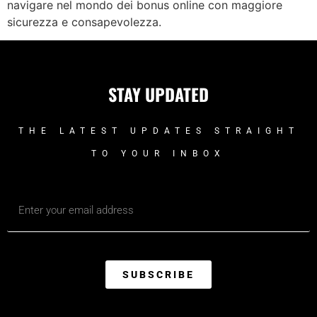
navigare nel mondo dei bonus online con maggiore
sicurezza e consapevolezza.
STAY UPDATED
THE LATEST UPDATES STRAIGHT
TO YOUR INBOX
SUBSCRIBE