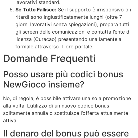
lavorativi standard.
Se Tutto Fallisce:
Se il supporto è irrisponsivo o i
ritardi sono ingiustificatamente lunghi (oltre 7
giorni lavorativi senza spiegazioni), prepara tutti
gli screen delle comunicazioni e contatta l’ente di
licenza (Curacao) presentando una lamentela
formale attraverso il loro portale.
Domande Frequenti
Posso usare più codici bonus
NewGioco insieme?
No, di regola, è possibile attivare una sola promozione
alla volta. L’utilizzo di un nuovo codice bonus
solitamente annulla o sostituisce l’offerta attualmente
attiva.
Il denaro del bonus può essere