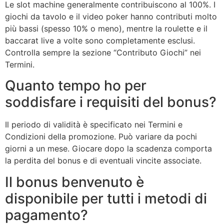
Le slot machine generalmente contribuiscono al 100%. I
giochi da tavolo e il video poker hanno contributi molto
più bassi (spesso 10% o meno), mentre la roulette e il
baccarat live a volte sono completamente esclusi.
Controlla sempre la sezione “Contributo Giochi” nei
Termini.
Quanto tempo ho per
soddisfare i requisiti del bonus?
Il periodo di validità è specificato nei Termini e
Condizioni della promozione. Può variare da pochi
giorni a un mese. Giocare dopo la scadenza comporta
la perdita del bonus e di eventuali vincite associate.
Il bonus benvenuto è
disponibile per tutti i metodi di
pagamento?