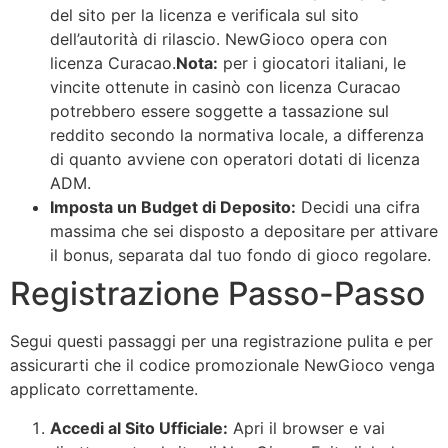
del sito per la licenza e verificala sul sito
dell’autorità di rilascio. NewGioco opera con
licenza Curacao.
Nota:
per i giocatori italiani, le
vincite ottenute in casinò con licenza Curacao
potrebbero essere soggette a tassazione sul
reddito secondo la normativa locale, a differenza
di quanto avviene con operatori dotati di licenza
ADM.
Imposta un Budget di Deposito:
Decidi una cifra
massima che sei disposto a depositare per attivare
il bonus, separata dal tuo fondo di gioco regolare.
Registrazione Passo-Passo
Segui questi passaggi per una registrazione pulita e per
assicurarti che il codice promozionale NewGioco venga
applicato correttamente.
Accedi al Sito Ufficiale:
Apri il browser e vai