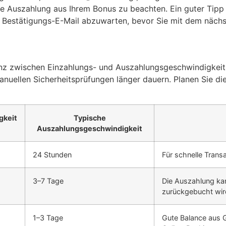
e Auszahlung aus Ihrem Bonus zu beachten. Ein guter Tipp 
Bestätigungs-E-Mail abzuwarten, bevor Sie mit dem nächst
panz zwischen Einzahlungs- und Auszahlungsgeschwindigkeit
ellen Sicherheitsprüfungen länger dauern. Planen Sie diese
gkeit
Typische
Auszahlungsgeschwindigkeit
24 Stunden
Für schnelle Transa
3–7 Tage
Die Auszahlung kan
zurückgebucht wir
1–3 Tage
Gute Balance aus 