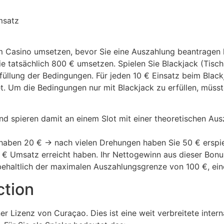
msatz
 Casino umsetzen, bevor Sie eine Auszahlung beantragen k
Sie tatsächlich 800 € umsetzen. Spielen Sie Blackjack (Tisch
rfüllung der Bedingungen. Für jeden 10 € Einsatz beim Black
 Um die Bedingungen nur mit Blackjack zu erfüllen, müsste
d spieren damit an einem Slot mit einer theoretischen Aus
uthaben 20 € → nach vielen Drehungen haben Sie 50 € erspiel
 € Umsatz erreicht haben. Ihr Nettogewinn aus dieser Bonu
ehaltlich der maximalen Auszahlungsgrenze von 100 €, einen
ction
er Lizenz von Curaçao. Dies ist eine weit verbreitete intern