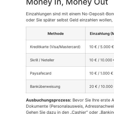
Money In, Money Out
Einzahlungen sind mit einem No-Deposit-Bonu
oder Sie später selbst Geld einzahlen wollen,
Methode
Einzahlung (
Kreditkarte (Visa/Mastercard)
10 € / 5.000 €
Skrill / Neteller
10 € / 10.000
Paysafecard
10 € / 1.000 €
Banküberweisung
20 € / 10.000
Ausbuchungsprozess:
Bevor Sie Ihre erste 
Dokumente (Personalausweis, Adressnachweis)
Gehen Sie dazu in den „Cashier“ oder „Banki