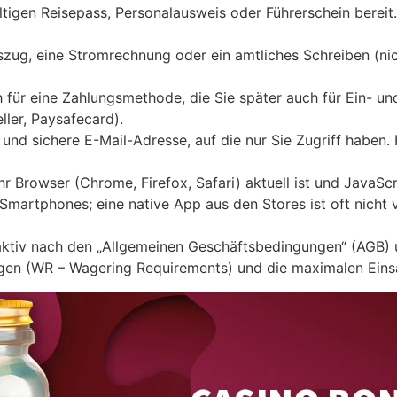
ltigen Reisepass, Personalausweis oder Führerschein bereit.
szug, eine Stromrechnung oder ein amtliches Schreiben (ni
 für eine Zahlungsmethode, die Sie später auch für Ein- u
eller, Paysafecard).
und sichere E-Mail-Adresse, auf die nur Sie Zugriff haben. 
Ihr Browser (Chrome, Firefox, Safari) aktuell ist und JavaScri
martphones; eine native App aus den Stores ist oft nicht v
ktiv nach den „Allgemeinen Geschäftsbedingungen“ (AGB) 
ngen (WR – Wagering Requirements) und die maximalen Ein