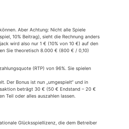
önnen. Aber Achtung: Nicht alle Spiele
spiel, 10% Beitrag), sieht die Rechnung anders
jack wird also nur 1 € (10% von 10 €) auf den
n Sie theoretisch 8.000 € (800 € / 0,10)
zahlungsquote (RTP) von 96%. Sie spielen
t. Der Bonus ist nun „umgespielt“ und in
saktion beträgt 30 € (50 € Endstand – 20 €
 Teil oder alles auszahlen lassen.
ationale Glücksspiellizenz, die dem Betreiber