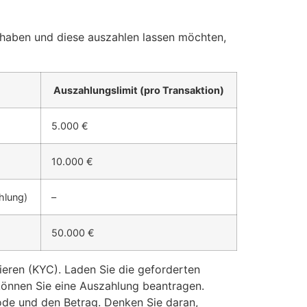
 haben und diese auszahlen lassen möchten,
Auszahlungslimit (pro Transaktion)
5.000 €
10.000 €
hlung)
–
50.000 €
ieren (KYC). Laden Sie die geforderten
können Sie eine Auszahlung beantragen.
ode und den Betrag. Denken Sie daran,