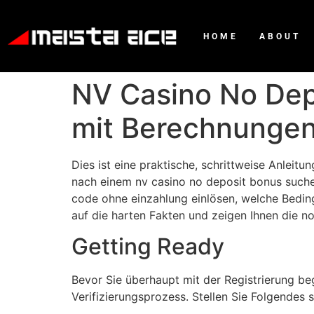
HOME
ABOUT
NV Casino No Depo
mit Berechnunge
Dies ist eine praktische, schrittweise Anleit
nach einem nv casino no deposit bonus suchen,
code ohne einzahlung einlösen, welche Beding
auf die harten Fakten und zeigen Ihnen die 
Getting Ready
Bevor Sie überhaupt mit der Registrierung beg
Verifizierungsprozess. Stellen Sie Folgendes s