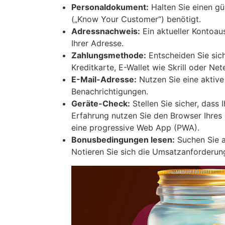
Personaldokument:
Halten Sie einen gü
(„Know Your Customer“) benötigt.
Adressnachweis:
Ein aktueller Kontoau
Ihrer Adresse.
Zahlungsmethode:
Entscheiden Sie sich
Kreditkarte, E-Wallet wie Skrill oder Net
E-Mail-Adresse:
Nutzen Sie eine aktive 
Benachrichtigungen.
Geräte-Check:
Stellen Sie sicher, dass 
Erfahrung nutzen Sie den Browser Ihres S
eine progressive Web App (PWA).
Bonusbedingungen lesen:
Suchen Sie a
Notieren Sie sich die Umsatzanforderu