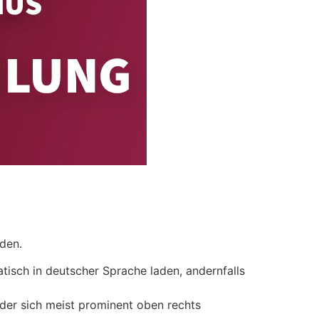
iden.
atisch in deutscher Sprache laden, andernfalls
, der sich meist prominent oben rechts