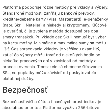
Platforma podporuje rôzne metódy pre vklady a výbery.
Štandardné možnosti zahŕňajú bankové prevody,
kreditné/debetné karty (Visa, Mastercard), e-peňaženky
(napr. Skrill, Neteller) a niekedy aj kryptomeny. Kľúčové
je overiť si, či je zvolená metóda dostupná pre oba
smery transakcií. Pri vklade cez Skrill nemusí byť výber
na kartu možný. Minimálne a maximálne sumy sa môžu
líšiť. Čas spracovania vkladov je väčšinou okamžitý,
zatiaľ čo výbery môžu trvať od niekoľkých hodín po
niekoľko pracovných dní v závislosti od metódy a
procesu overenia. Transakcie sú chránené šifrovaním
SSL, no poplatky môžu závisieť od poskytovateľa
platobnej služby.
Bezpečnosť
Bezpečnosť vášho účtu a finančných prostriedkov je
absolútnou prioritou. Platforma využíva 256-bitové