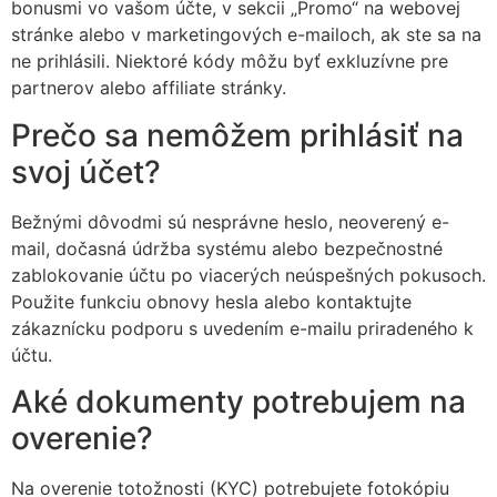
bonusmi vo vašom účte, v sekcii „Promo“ na webovej
stránke alebo v marketingových e-mailoch, ak ste sa na
ne prihlásili. Niektoré kódy môžu byť exkluzívne pre
partnerov alebo affiliate stránky.
Prečo sa nemôžem prihlásiť na
svoj účet?
Bežnými dôvodmi sú nesprávne heslo, neoverený e-
mail, dočasná údržba systému alebo bezpečnostné
zablokovanie účtu po viacerých neúspešných pokusoch.
Použite funkciu obnovy hesla alebo kontaktujte
zákaznícku podporu s uvedením e-mailu priradeného k
účtu.
Aké dokumenty potrebujem na
overenie?
Na overenie totožnosti (KYC) potrebujete fotokópiu