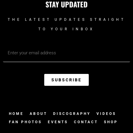
STAY UPDATED
THE LATEST UPDATES STRAIGHT
TO YOUR INBOX
SUBSCRIBE
HOME
ABOUT
DISCOGRAPHY
VIDEOS
FAN PHOTOS
EVENTS
CONTACT
SHOP