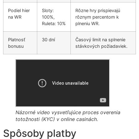
Podiel hier
Sloty:
Rôzne hry prispievajú
na WR
100%,
rôznym percentom k
Ruleta: 10%
plneniu WR.
Platnosť
30 dní
Časový limit na splnenie
bonusu
stávkových požiadaviek.
Názorné video vysvetľujúce proces overenia
totožnosti (KYC) v online casinách.
Spôsoby platby