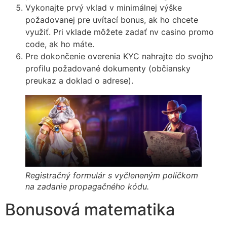
Vykonajte prvý vklad v minimálnej výške
požadovanej pre uvítací bonus, ak ho chcete
využiť. Pri vklade môžete zadať nv casino promo
code, ak ho máte.
Pre dokončenie overenia KYC nahrajte do svojho
profilu požadované dokumenty (občiansky
preukaz a doklad o adrese).
Registračný formulár s vyčleneným políčkom
na zadanie propagačného kódu.
Bonusová matematika