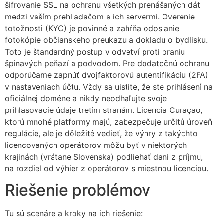
šifrovanie SSL na ochranu všetkých prenášaných dát
medzi vaším prehliadačom a ich servermi. Overenie
totožnosti (KYC) je povinné a zahŕňa odoslanie
fotokópie občianskeho preukazu a dokladu o bydlisku.
Toto je štandardný postup v odvetví proti praniu
špinavých peňazí a podvodom. Pre dodatočnú ochranu
odporúčame zapnúť dvojfaktorovú autentifikáciu (2FA)
v nastaveniach účtu. Vždy sa uistite, že ste prihlásení na
oficiálnej doméne a nikdy neodhaľujte svoje
prihlasovacie údaje tretím stranám. Licencia Curaçao,
ktorú mnohé platformy majú, zabezpečuje určitú úroveň
regulácie, ale je dôležité vedieť, že výhry z takýchto
licencovaných operátorov môžu byť v niektorých
krajinách (vrátane Slovenska) podliehať dani z príjmu,
na rozdiel od výhier z operátorov s miestnou licenciou.
Riešenie problémov
Tu sú scenáre a kroky na ich riešenie: