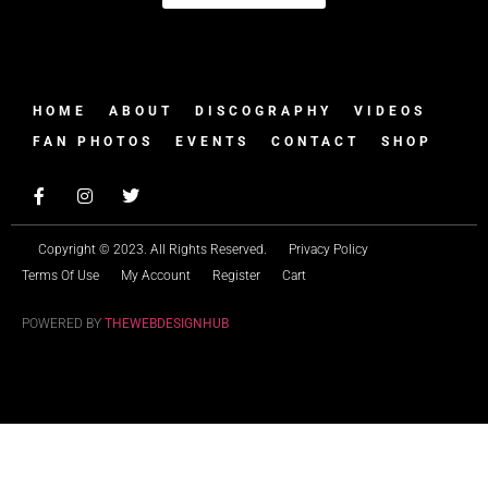
HOME
ABOUT
DISCOGRAPHY
VIDEOS
FAN PHOTOS
EVENTS
CONTACT
SHOP
Copyright © 2023. All Rights Reserved.
Privacy Policy
Terms Of Use
My Account
Register
Cart
POWERED BY
THEWEBDESIGNHUB