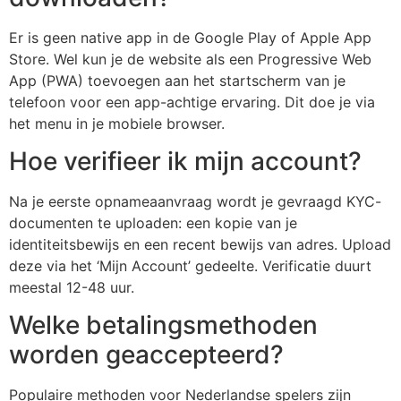
Er is geen native app in de Google Play of Apple App
Store. Wel kun je de website als een Progressive Web
App (PWA) toevoegen aan het startscherm van je
telefoon voor een app-achtige ervaring. Dit doe je via
het menu in je mobiele browser.
Hoe verifieer ik mijn account?
Na je eerste opnameaanvraag wordt je gevraagd KYC-
documenten te uploaden: een kopie van je
identiteitsbewijs en een recent bewijs van adres. Upload
deze via het ‘Mijn Account’ gedeelte. Verificatie duurt
meestal 12-48 uur.
Welke betalingsmethoden
worden geaccepteerd?
Populaire methoden voor Nederlandse spelers zijn