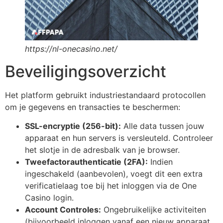
https://nl-onecasino.net/
Beveiligingsoverzicht
Het platform gebruikt industriestandaard protocollen
om je gegevens en transacties te beschermen:
SSL-encryptie (256-bit):
Alle data tussen jouw
apparaat en hun servers is versleuteld. Controleer
het slotje in de adresbalk van je browser.
Tweefactorauthenticatie (2FA):
Indien
ingeschakeld (aanbevolen), voegt dit een extra
verificatielaag toe bij het inloggen via de One
Casino login.
Account Controles:
Ongebruikelijke activiteiten
(bijvoorbeeld inloggen vanaf een nieuw apparaat