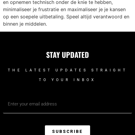
en opnemen technisch onder de knie te hebben,
minimaliseer je frustratie en maximaliseer je je kansen
op een soepele uitbetaling. Speel altijd verantwoord en
binnen je middelen.
STAY UPDATED
THE LATEST UPDATES STRAIGHT
TO YOUR INBOX
SUBSCRIBE