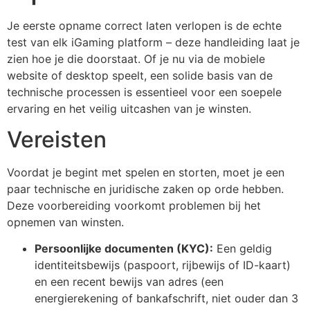
Je eerste opname correct laten verlopen is de echte
test van elk iGaming platform – deze handleiding laat je
zien hoe je die doorstaat. Of je nu via de mobiele
website of desktop speelt, een solide basis van de
technische processen is essentieel voor een soepele
ervaring en het veilig uitcashen van je winsten.
Vereisten
Voordat je begint met spelen en storten, moet je een
paar technische en juridische zaken op orde hebben.
Deze voorbereiding voorkomt problemen bij het
opnemen van winsten.
Persoonlijke documenten (KYC):
Een geldig
identiteitsbewijs (paspoort, rijbewijs of ID-kaart)
en een recent bewijs van adres (een
energierekening of bankafschrift, niet ouder dan 3