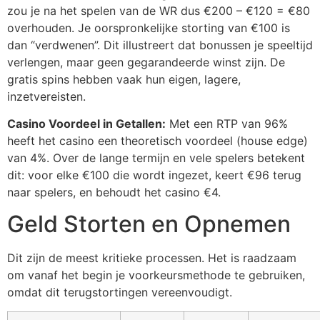
zou je na het spelen van de WR dus €200 – €120 = €80
overhouden. Je oorspronkelijke storting van €100 is
dan “verdwenen”. Dit illustreert dat bonussen je speeltijd
verlengen, maar geen gegarandeerde winst zijn. De
gratis spins hebben vaak hun eigen, lagere,
inzetvereisten.
Casino Voordeel in Getallen:
Met een RTP van 96%
heeft het casino een theoretisch voordeel (house edge)
van 4%. Over de lange termijn en vele spelers betekent
dit: voor elke €100 die wordt ingezet, keert €96 terug
naar spelers, en behoudt het casino €4.
Geld Storten en Opnemen
Dit zijn de meest kritieke processen. Het is raadzaam
om vanaf het begin je voorkeursmethode te gebruiken,
omdat dit terugstortingen vereenvoudigt.