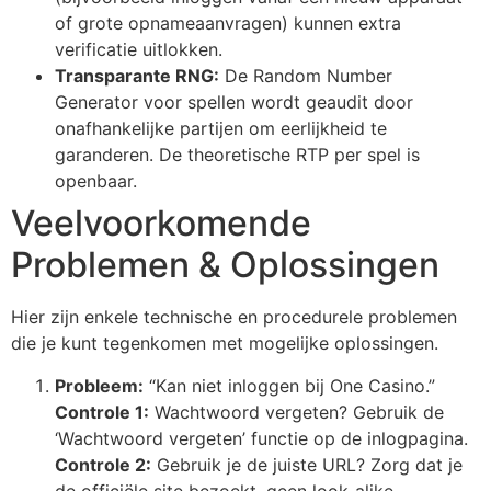
of grote opnameaanvragen) kunnen extra
verificatie uitlokken.
Transparante RNG:
De Random Number
Generator voor spellen wordt geaudit door
onafhankelijke partijen om eerlijkheid te
garanderen. De theoretische RTP per spel is
openbaar.
Veelvoorkomende
Problemen & Oplossingen
Hier zijn enkele technische en procedurele problemen
die je kunt tegenkomen met mogelijke oplossingen.
Probleem:
“Kan niet inloggen bij One Casino.”
Controle 1:
Wachtwoord vergeten? Gebruik de
‘Wachtwoord vergeten’ functie op de inlogpagina.
Controle 2:
Gebruik je de juiste URL? Zorg dat je
de officiële site bezoekt, geen look-alike.