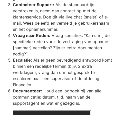
Contacteer Support:
Als de standaardtijd
verstreken is, neem dan contact op met de
klantenservice. Doe dit via live chat (snelst) of e-
mail. Wees beleefd en vermeld je gebruikersnaam
en het opnamenummer.
Vraag naar Reden:
Vraag specifiek: “Kan u mij de
specifieke reden voor de vertraging van opname
[nummer] vertellen? Zijn er extra documenten
nodig?”
Escalatie:
Als er geen bevredigend antwoord komt
binnen een redelijke termijn (bijv. 2 extra
werkdagen), vraag dan om het gesprek te
escaleren naar een supervisor of de afdeling
Financiën.
Documenteer:
Houd een logboek bij van alle
communicatie: datum, tijd, naam van de
supportagent en wat er gezegd is.