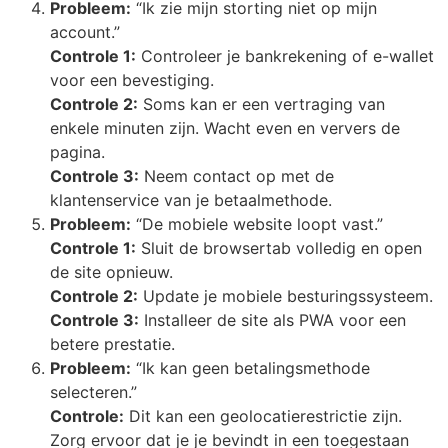
Probleem:
“Ik zie mijn storting niet op mijn
account.”
Controle 1:
Controleer je bankrekening of e-wallet
voor een bevestiging.
Controle 2:
Soms kan er een vertraging van
enkele minuten zijn. Wacht even en ververs de
pagina.
Controle 3:
Neem contact op met de
klantenservice van je betaalmethode.
Probleem:
“De mobiele website loopt vast.”
Controle 1:
Sluit de browsertab volledig en open
de site opnieuw.
Controle 2:
Update je mobiele besturingssysteem.
Controle 3:
Installeer de site als PWA voor een
betere prestatie.
Probleem:
“Ik kan geen betalingsmethode
selecteren.”
Controle:
Dit kan een geolocatierestrictie zijn.
Zorg ervoor dat je je bevindt in een toegestaan