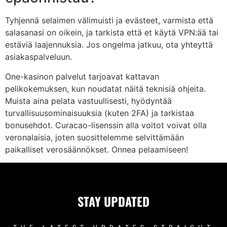
Tyhjennä selaimen välimuisti ja evästeet, varmista että
salasanasi on oikein, ja tarkista että et käytä VPN:ää tai
estäviä laajennuksia. Jos ongelma jatkuu, ota yhteyttä
asiakaspalveluun.
One-kasinon palvelut tarjoavat kattavan
pelikokemuksen, kun noudatat näitä teknisiä ohjeita.
Muista aina pelata vastuullisesti, hyödyntää
turvallisuusominaisuuksia (kuten 2FA) ja tarkistaa
bonusehdot. Curacao-lisenssin alla voitot voivat olla
veronalaisia, joten suosittelemme selvittämään
paikalliset verosäännökset. Onnea pelaamiseen!
STAY UPDATED