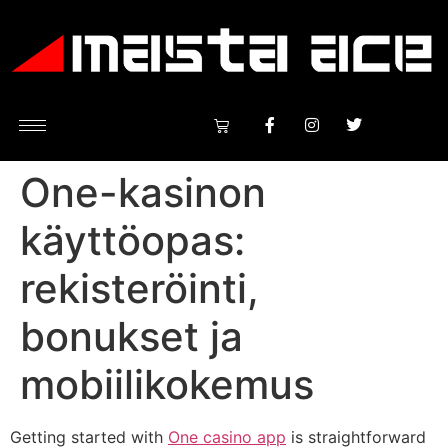
One-kasinon
käyttöopas:
rekisteröinti,
bonukset ja
mobiilikokemus
Getting started with
One casino app
is straightforward