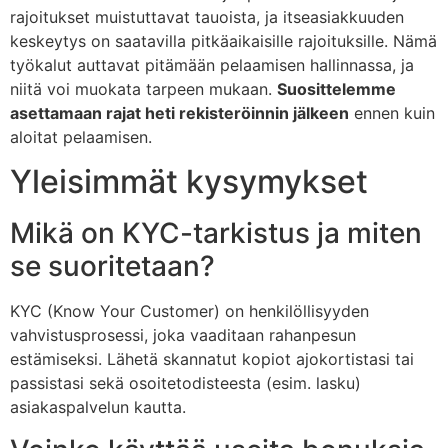
rajoitukset muistuttavat tauoista, ja itseasiakkuuden
keskeytys on saatavilla pitkäaikaisille rajoituksille. Nämä
työkalut auttavat pitämään pelaamisen hallinnassa, ja
niitä voi muokata tarpeen mukaan.
Suosittelemme
asettamaan rajat heti rekisteröinnin jälkeen
ennen kuin
aloitat pelaamisen.
Yleisimmät kysymykset
Mikä on KYC-tarkistus ja miten
se suoritetaan?
KYC (Know Your Customer) on henkilöllisyyden
vahvistusprosessi, joka vaaditaan rahanpesun
estämiseksi. Lähetä skannatut kopiot ajokortistasi tai
passistasi sekä osoitetodisteesta (esim. lasku)
asiakaspalvelun kautta.