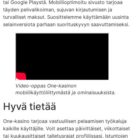
tai Google Playstä. Mobiilioptimoitu sivusto tarjoaa
täyden pelivalikoiman, sujuvan kirjautumisen ja
turvalliset maksut. Suosittelemme käyttämään uusinta
selainversiota parhaan suorituskyvyn saavuttamiseksi.
Video-oppas One-kasinon
mobiilikäyttöliittymästä ja ominaisuuksista.
Hyvä tietää
One-kasino tarjoaa vastuullisen pelaamisen työkaluja
kaikille käyttäjille. Voit asettaa päivittäiset, viikottaiset
tai kuukausittaiset talletusrajat profiilissasi. Istuntojen