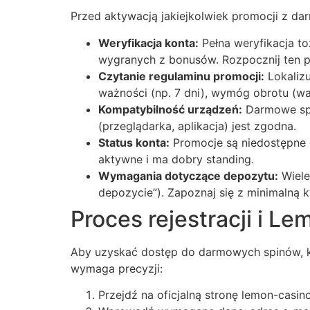
Przed aktywacją jakiejkolwiek promocji z dar
Weryfikacja konta:
Pełna weryfikacja to
wygranych z bonusów. Rozpocznij ten pr
Czytanie regulaminu promocji:
Lokalizu
ważności (np. 7 dni), wymóg obrotu (
Kompatybilność urządzeń:
Darmowe spi
(przeglądarka, aplikacja) jest zgodna.
Status konta:
Promocje są niedostępne 
aktywne i ma dobry standing.
Wymagania dotyczące depozytu:
Wiele
depozycie”). Zapoznaj się z minimalną k
Proces rejestracji i L
Aby uzyskać dostęp do darmowych spinów, kon
wymaga precyzji:
Przejdź na oficjalną stronę lemon-casino.b