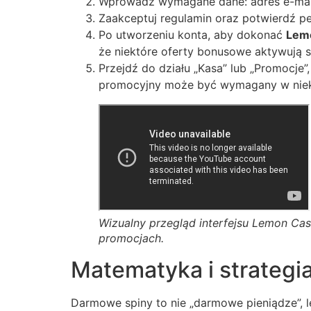
Wprowadź wymagane dane: adres e-mail
Zaakceptuj regulamin oraz potwierdź pe
Po utworzeniu konta, aby dokonać
Lemo
że niektóre oferty bonusowe aktywują 
Przejdź do działu „Kasa” lub „Promocje”
promocyjny może być wymagany w niek
Wizualny przegląd interfejsu Lemon Cas
promocjach.
Matematyka i strategi
Darmowe spiny to nie „darmowe pieniądze”, l