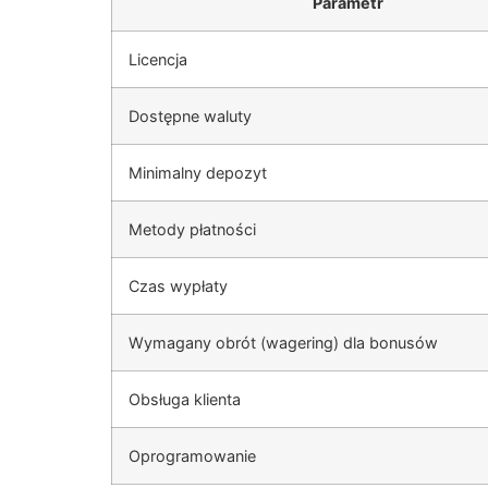
Parametr
Licencja
Dostępne waluty
Minimalny depozyt
Metody płatności
Czas wypłaty
Wymagany obrót (wagering) dla bonusów
Obsługa klienta
Oprogramowanie