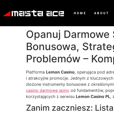
HOME
ABOUT
Opanuj Darmowe 
Bonusowa, Strate
Problemów – Kom
Platforma
Lemon Casino
, operująca pod adr
i atrakcyjne promocje. Jednym z kluczowych
złożone instrumenty bonusowe z określony
casino darmowe spiny
od fundamentów, popr
korzystających z serwisu
Lemon Casino PL
,
Zanim zaczniesz: List