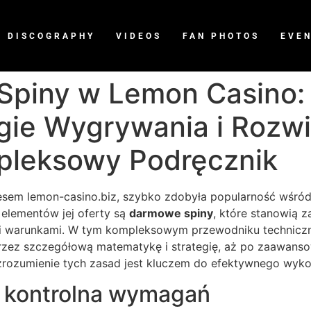
DISCOGRAPHY
VIDEOS
FAN PHOTOS
EVE
Spiny w Lemon Casino:
gie Wygrywania i Rozw
pleksowy Podręcznik
esem lemon-casino.biz, szybko zdobyła popularność wśród 
 elementów jej oferty są
darmowe spiny
, które stanowią 
mi warunkami. W tym kompleksowym przewodniku technicz
zez szczegółową matematykę i strategię, aż po zaawans
 zrozumienie tych zasad jest kluczem do efektywnego wykor
a kontrolna wymagań