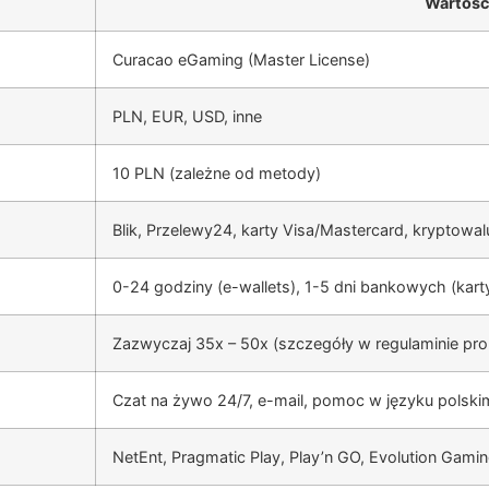
Wartość 
Curacao eGaming (Master License)
PLN, EUR, USD, inne
10 PLN (zależne od metody)
Blik, Przelewy24, karty Visa/Mastercard, kryptowalu
0-24 godziny (e-wallets), 1-5 dni bankowych (kart
Zazwyczaj 35x – 50x (szczegóły w regulaminie pro
Czat na żywo 24/7, e-mail, pomoc w języku polski
NetEnt, Pragmatic Play, Play’n GO, Evolution Gam