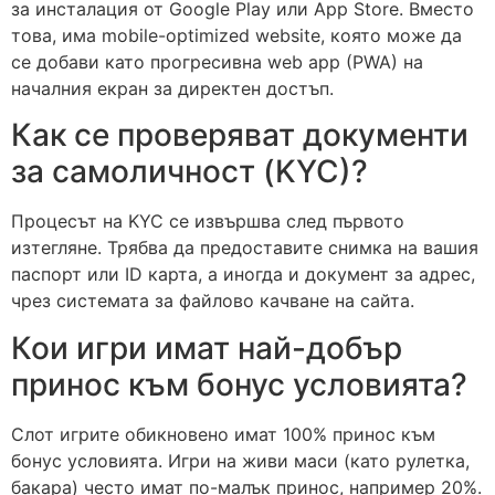
за инсталация от Google Play или App Store. Вместо
това, има mobile-optimized website, която може да
се добави като прогресивна web app (PWA) на
началния екран за директен достъп.
Как се проверяват документи
за самоличност (KYC)?
Процесът на KYC се извършва след първото
изтегляне. Трябва да предоставите снимка на вашия
паспорт или ID карта, а иногда и документ за адрес,
чрез системата за файлово качване на сайта.
Кои игри имат най-добър
принос към бонус условията?
Слот игрите обикновено имат 100% принос към
бонус условията. Игри на живи маси (като рулетка,
бакара) често имат по-малък принос, например 20%.