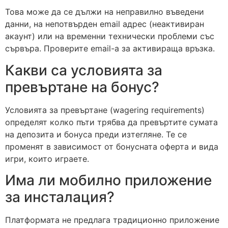
Това може да се дължи на неправилно въведени
данни, на непотвърден email адрес (неактивиран
акаунт) или на временни технически проблеми със
сървъра. Проверите email-а за активираща връзка.
Какви са условията за
превъртане на бонус?
Условията за превъртане (wagering requirements)
определят колко пъти трябва да превъртите сумата
на депозита и бонуса преди изтегляне. Те се
променят в зависимост от бонусната оферта и вида
игри, които играете.
Има ли мобилно приложение
за инсталация?
Платформата не предлага традиционно приложение