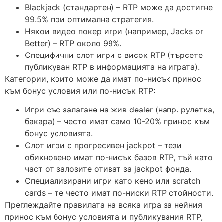
Blackjack (стандартен) – RTP може да достигне
99.5% при оптимална стратегия.
Някои видео покер игри (например, Jacks or
Better) – RTP около 99%.
Специфични слот игри с висок RTP (търсете
публикуван RTP в информацията на играта).
Категории, които може да имат по-нисък принос
към бонус условия или по-нисък RTP:
Игри със залагане на жив dealer (напр. рулетка,
бакара) – често имат само 10-20% принос към
бонус условията.
Слот игри с прогресивен jackpot – тези
обикновено имат по-нисък базов RTP, тъй като
част от залозите отиват за jackpot фонда.
Специализирани игри като кено или scratch
cards – те често имат по-ниски RTP стойности.
Преглеждайте правилата на всяка игра за нейния
принос към бонус условията и публикувания RTP,