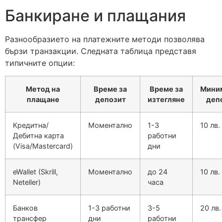
Банкиране и плащания
Разнообразието на платежните методи позволява
бързи транзакции. Следната таблица представя
типичните опции:
Метод на
Време за
Време за
Мини
плащане
депозит
изтегляне
деп
Кредитна/
Моментално
1-3
10 лв.
Дебитна карта
работни
(Visa/Mastercard)
дни
eWallet (Skrill,
Моментално
до 24
10 лв.
Neteller)
часа
Банков
1-3 работни
3-5
20 лв.
трансфер
дни
работни