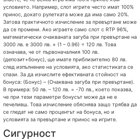
условието. Например, слот игрите често имат 100%
принос, докато рулетката може да има само 20%.
Затова практичното изчисление за превъртане може
да се промени. Ако играете само слот с RTP 96%,
математически очакваната загуба при превъртане на
3000 лв. е 3000 лв. × (1 – 0.96) = 120 лв. Това
означава, че от първоначалния 100 лв.
(депозит+бонус), ще имате приблизително 80 лв.
след изпълнение на условията, ако статистиката се
спази. За да изчислите ефективната стойност на
бонуса: (Бонус) – (Очаквана загуба при превъртане).
В примера: 50 лв. – 120 лв. = -70 лв., което показва,
че при тези параметри бонусът може да не е
печеливш. Това изчисление обяснява защо трябва да
се гледат не само процентът на бонуса, но и
условията за превъртане и принос на игрите.
Сигурност