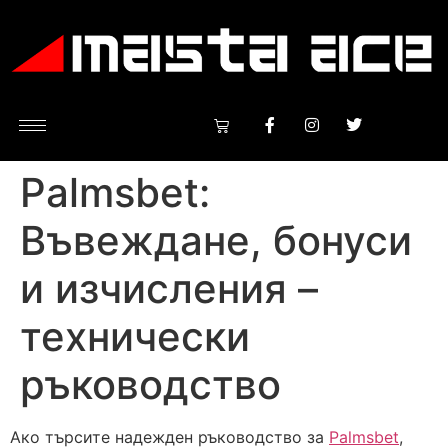
Palmsbet:
Въвеждане, бонуси
и изчисления –
технически
ръководство
Ако търсите надежден ръководство за
Palmsbet
,