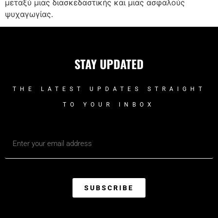
μεταξύ μιας διασκεδαστικής και μιας ασφαλούς
ψυχαγωγίας.
STAY UPDATED
THE LATEST UPDATES STRAIGHT
TO YOUR INBOX
SUBSCRIBE