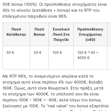
50€ bonus (100%). Οι προϋποθέσεις στοιχήματος είναι
40x το σύνολο (κατάθεση + bonus) και το RTP του
επιλεγμένου παιχνιδιού είναι 96%.
Ποσό
Ποσό
Συνολικό
Προϋποθέσεις
Κατάθεσης
Bonus
Ποσό Στο
Στοιχήματος
Παιχνίδι
(x40)
50 €
50 €
100 €
100 € * 40 =
4000 €
Με RTP 96%, το αναμενόμενο απώλεια κατά το
στοίχημα αυτό είναι περίπου 4% των 4000€, δηλαδή
160€. Όμως, αυτό είναι θεωρητικό. Στην πράξη, μετά
το στοίχημα των 4000€, το υπόλοιπό σου θα είναι
περίπου 100€ – 160€ = -60€, αλλά λόγω του bonus,
ξεκίνησες με 100€. Το “real value” του bonus εξαρτάται