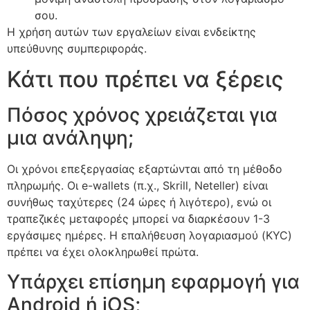
σου.
Η χρήση αυτών των εργαλείων είναι ενδείκτης
υπεύθυνης συμπεριφοράς.
Κάτι που πρέπει να ξέρεις
Πόσος χρόνος χρειάζεται για
μια ανάληψη;
Οι χρόνοι επεξεργασίας εξαρτώνται από τη μέθοδο
πληρωμής. Οι e-wallets (π.χ., Skrill, Neteller) είναι
συνήθως ταχύτερες (24 ώρες ή λιγότερο), ενώ οι
τραπεζικές μεταφορές μπορεί να διαρκέσουν 1-3
εργάσιμες ημέρες. Η επαλήθευση λογαριασμού (KYC)
πρέπει να έχει ολοκληρωθεί πρώτα.
Υπάρχει επίσημη εφαρμογή για
Android ή iOS;