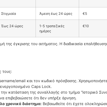
Στιγμιαία
Άμεση έως 24 ώρες
€5
Έως 24 ώρες
1-5 τραπεζικές
€10
ημέρες
γμή της έγκρισης του αιτήματος. Η διαδικασία επαλήθευση
 τους:
sername/email και τον κωδικό πρόσβασης. Χρησιμοποιήστε
 ενεργοποιημένο Caps Lock.
 την κατάσταση της συναλλαγής στο τμήμα “Ιστορικό Συν
να επιβεβαιώσετε ότι δεν υπήρξε άρνηση.
λο χρονικό διάστημα:
Βεβαιωθείτε ότι έχετε ολοκληρώσ