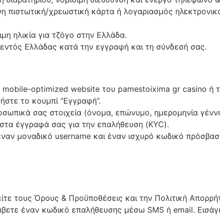
 πιστωτική/χρεωστική κάρτα ή λογαριασμός ηλεκτρονικού 
μη ηλικία για τζόγο στην Ελλάδα.
 εντός Ελλάδας κατά την εγγραφή και τη σύνδεσή σας.
 mobile-optimized website του pamestoixima gr casino ή 
ήστε το κουμπί “Εγγραφή”.
σωπικά σας στοιχεία (όνομα, επώνυμο, ημερομηνία γέννη
 στα έγγραφά σας για την επαλήθευση (KYC).
ναν μοναδικό username και έναν ισχυρό κωδικό πρόσβασ
ίτε τους Όρους & Προϋποθέσεις και την Πολιτική Απορρήτ
βετε έναν κωδικό επαλήθευσης μέσω SMS ή email. Εισάγε