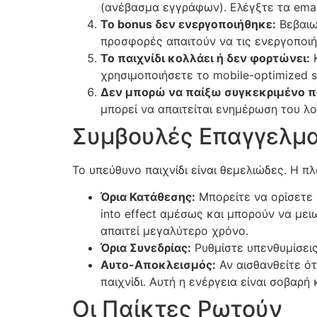
(ανέβασμα εγγράφων). Ελέγξτε τα emai
Το bonus δεν ενεργοποιήθηκε:
Βεβαιωθ
προσφορές απαιτούν να τις ενεργοποιή
Το παιχνίδι κολλάει ή δεν φορτώνει:
Κ
χρησιμοποιήσετε το mobile-optimized s
Δεν μπορώ να παίξω συγκεκριμένο πα
μπορεί να απαιτείται ενημέρωση του λο
Συμβουλές Επαγγελμ
Το υπεύθυνο παιχνίδι είναι θεμελιώδες. Η 
Όρια Κατάθεσης:
Μπορείτε να ορίσετε η
into effect αμέσως και μπορούν να μει
απαιτεί μεγαλύτερο χρόνο.
Όρια Συνεδρίας:
Ρυθμίστε υπενθυμίσεις
Αυτο-Αποκλεισμός:
Αν αισθανθείτε ότ
παιχνίδι. Αυτή η ενέργεια είναι σοβαρή
Οι Παίκτες Ρωτούν