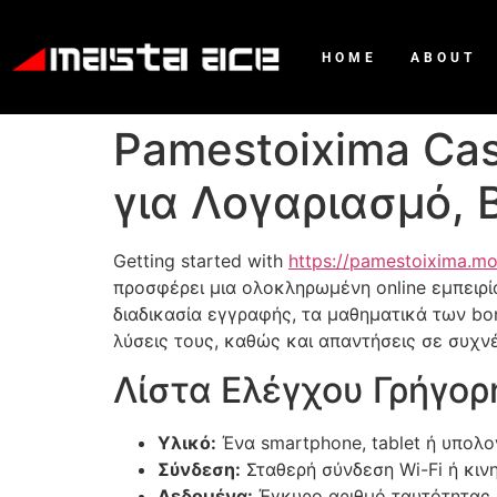
HOME
ABOUT
Pamestoixima Ca
για Λογαριασμό, 
Getting started with
https://pamestoixima.mo
προσφέρει μια ολοκληρωμένη online εμπειρί
διαδικασία εγγραφής, τα μαθηματικά των bo
λύσεις τους, καθώς και απαντήσεις σε συχν
Λίστα Ελέγχου Γρήγορ
Υλικό:
Ένα smartphone, tablet ή υπολο
Σύνδεση:
Σταθερή σύνδεση Wi-Fi ή κιν
Δεδομένα:
Έγκυρο αριθμό ταυτότητας ή