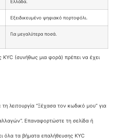
Ελλάδα.
Εξειδικευμένο ψηφιακό πορτοφόλι.
Για μεγαλύτερα ποσά.
ς KYC (συνήθως μια φορά) πρέπει να έχει
 τη λειτουργία “Ξέχασα τον κωδικό μου” για
αλλαγών”. Επαναφορτώστε τη σελίδα ή
ει όλα τα βήματα επαλήθευσης KYC