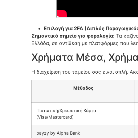
Επιλογή για 2FA (Διπλός Παραγωγικό
Σημαντικό σημείο για φορολογία:
Τα καζίνο
Ελλάδα, σε αντίθεση με πλατφόρμες που λει
Χρήματα Μέσα, Χρήμ
Η διαχείριση του ταμείου σας είναι απλή. Α
Μέθοδος
Πιστωτική/Χρεωστική Κάρτα
(Visa/Mastercard)
payzy by Alpha Bank