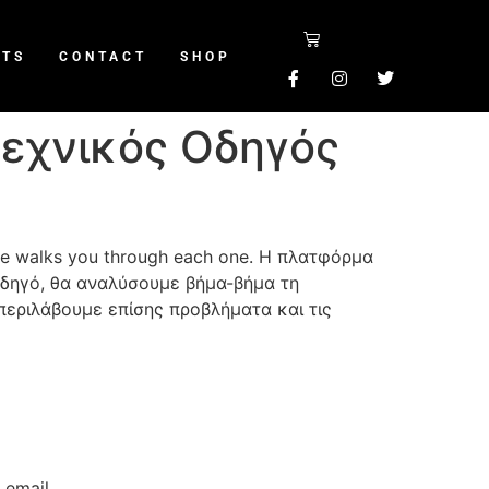
NTS
CONTACT
SHOP
Τεχνικός Οδηγός
ide walks you through each one. Η πλατφόρμα
οδηγό, θα αναλύσουμε βήμα-βήμα τη
περιλάβουμε επίσης προβλήματα και τις
email.