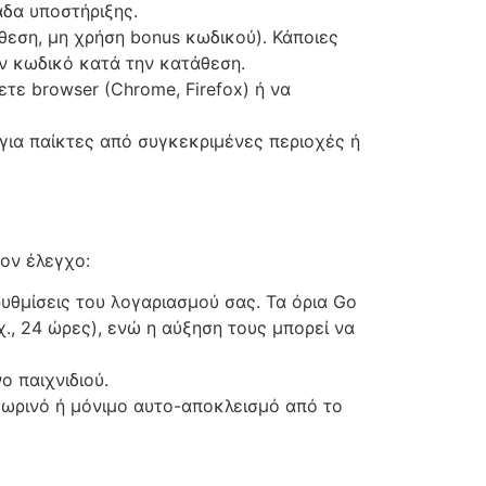
άδα υποστήριξης.
άθεση, μη χρήση bonus κωδικού). Κάποιες
ν κωδικό κατά την κατάθεση.
τε browser (Chrome, Firefox) ή να
 για παίκτες από συγκεκριμένες περιοχές ή
τον έλεγχο:
ρυθμίσεις του λογαριασμού σας. Τα όρια Go
., 24 ώρες), ενώ η αύξηση τους μπορεί να
 παιχνιδιού.
σωρινό ή μόνιμο αυτο-αποκλεισμό από το