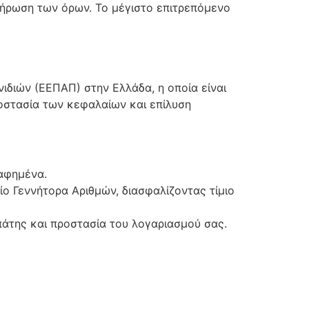
πλήρωση των όρων. Το μέγιστο επιτρεπόμενο
ιδιών (ΕΕΠΑΠ) στην Ελλάδα, η οποία είναι
ροστασία των κεφαλαίων και επίλυση
αφημένα.
ο Γεννήτορα Αριθμών, διασφαλίζοντας τίμιο
άτης και προστασία του λογαριασμού σας.