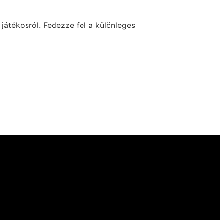
játékosról. Fedezze fel a különleges