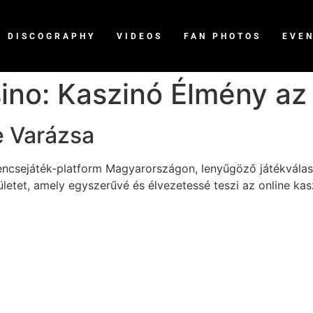
DISCOGRAPHY
VIDEOS
FAN PHOTOS
EVE
sino: Kaszinó Élmény az
e Varázsa
encsejáték-platform Magyarországon, lenyűgöző játékválas
lületet, amely egyszerűvé és élvezetessé teszi az online kas