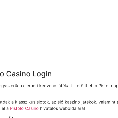
lo Casino Login
gyszerűen elérheti kedvenc játékait. Letöltheti a Pistolo a
tóak a klasszikus slotok, az élő kaszinó játékok, valamint 
 el a
Pistolo Casino
hivatalos weboldalára!