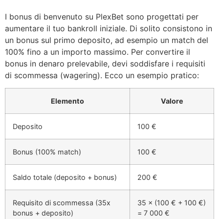
I bonus di benvenuto su PlexBet sono progettati per
aumentare il tuo bankroll iniziale. Di solito consistono in
un bonus sul primo deposito, ad esempio un match del
100% fino a un importo massimo. Per convertire il
bonus in denaro prelevabile, devi soddisfare i requisiti
di scommessa (wagering). Ecco un esempio pratico:
Elemento
Valore
Deposito
100 €
Bonus (100% match)
100 €
Saldo totale (deposito + bonus)
200 €
Requisito di scommessa (35x
35 × (100 € + 100 €)
bonus + deposito)
= 7 000 €