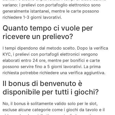
variano: i prelievi con portafoglio elettronico sono
generalmente istantanei, mentre le carte possono
richiedere 1-3 giorni lavorativi.
Quanto tempo ci vuole per
ricevere un prelievo?
I tempi dipendono dal metodo scelto. Dopo la verifica
KYC, i prelievi con portafogli elettronici vengono
elaborati entro 24 ore, mentre per bonifici e carte
possono servire fino a 5 giorni lavorativi. La prima
richiesta potrebbe richiedere una verifica aggiuntiva.
Il bonus di benvenuto è
disponibile per tutti i giochi?
No, il bonus è solitamente valido solo per le slot,
escluse alcune categorie come i giochi da tavolo e il