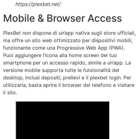
https://plexbet.net/
Mobile & Browser Access
PlexBet non dispone di un’app nativa sugli store ufficiali,
ma offre un sito web ottimizzato per dispositivi mobili,
funzionante come una Progressive Web App (PWA).
Puoi aggiungere l’icona alla home screen del tuo
smartphone per un accesso rapido, simile a un’app. La
versione mobile supporta tutte le funzionalità del
desktop, inclusi depositi, prelievi e il plexbet login. Per
utilizzarla, basta aprire il browser del telefono e visitare
il sito.