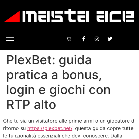
PlexBet: guida
pratica a bonus,
login e giochi con
RTP alto
Che tu sia un visitatore alle prime armi o un giocatore di
ritorno su
https://plexbet.net/
, questa guida copre tutte
le funzionalità essenziali che devi conoscere. Dalla