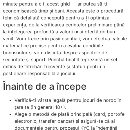
minute pentru a citi acest ghid — ar putea să-ți
economisească timp și bani. Aceasta este o procedură
tehnică detaliată concepută pentru a-ți optimiza
experiența, de la verificarea cerințelor preliminare până
la înțelegerea profundă a valorii unui ofertă de bun
venit. Vom trece prin pașii esențiali, vom efectua calcule
matematice precise pentru a evalua condițiile
bonusurilor și vom discuta despre aspectele de
securitate și suport. Punctul final îl reprezintă un set
extins de întrebări frecvente și sfaturi pentru o
gestionare responsabilă a jocului.
Înainte de a începe
Verifică-ți vârsta legală pentru jocuri de noroc în
țara ta (în general 18+).
Alege o metodă de plată principală (card, portofel
electronic, transfer bancar) și asigură-te că ai
documentele pentru procesul KYC la îndemână