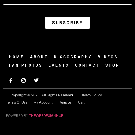
SUBSCRIBE
HOME
ABOUT
DISCOGRAPHY
VIDEOS
FAN PHOTOS
EVENTS
CONTACT
SHOP
Copyright © 2023. All Rights Reserved.
Privacy Policy
Terms Of Use
My Account
Register
Cart
POWERED BY
THEWEBDESIGNHUB