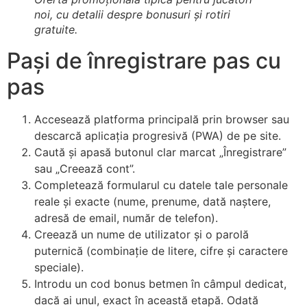
noi, cu detalii despre bonusuri și rotiri
gratuite.
Pași de înregistrare pas cu
pas
Accesează platforma principală prin browser sau
descarcă aplicația progresivă (PWA) de pe site.
Caută și apasă butonul clar marcat „Înregistrare”
sau „Creează cont”.
Completează formularul cu datele tale personale
reale și exacte (nume, prenume, dată naștere,
adresă de email, număr de telefon).
Creează un nume de utilizator și o parolă
puternică (combinație de litere, cifre și caractere
speciale).
Introdu un cod bonus betmen în câmpul dedicat,
dacă ai unul, exact în această etapă. Odată