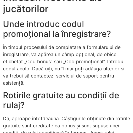
jucătorilor
Unde introduc codul
promoțional la înregistrare?
În timpul procesului de completare a formularului de
înregistrare, va apărea un câmp opțional, de obicei
etichetat „Cod bonus” sau „Cod promoțional”. Introdu
codul acolo. Dacă uiți, nu îl mai poți adăuga ulterior și
va trebui să contactezi serviciul de suport pentru
asistență.
Rotirile gratuite au condiții de
rulaj?
Da, aproape întotdeauna. Câștigurile obținute din rotirile
gratuite sunt creditate ca bonus și sunt supuse unei
condiții de rulaj specificată în termeni. Acest rulaj