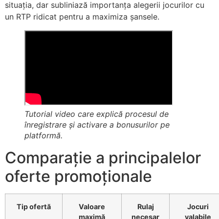
situația, dar subliniază importanța alegerii jocurilor cu
un RTP ridicat pentru a maximiza șansele.
Tutorial video care explică procesul de
înregistrare și activare a bonusurilor pe
platformă.
Comparație a principalelor
oferte promoționale
Tip ofertă
Valoare
Rulaj
Jocuri
maximă
necesar
valabile