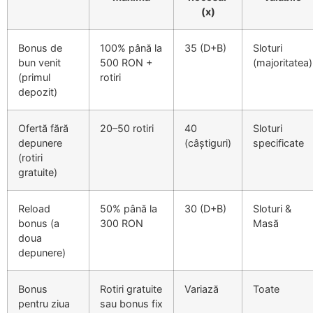
(x)
Bonus de
100% până la
35 (D+B)
Sloturi
bun venit
500 RON +
(majoritatea)
(primul
rotiri
depozit)
Ofertă fără
20–50 rotiri
40
Sloturi
depunere
(câștiguri)
specificate
(rotiri
gratuite)
Reload
50% până la
30 (D+B)
Sloturi &
bonus (a
300 RON
Masă
doua
depunere)
Bonus
Rotiri gratuite
Variază
Toate
pentru ziua
sau bonus fix