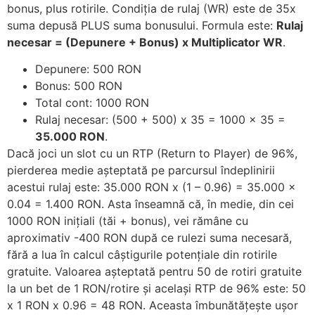
bonus, plus rotirile. Condiția de rulaj (WR) este de 35x
suma depusă PLUS suma bonusului. Formula este:
Rulaj
necesar = (Depunere + Bonus) x Multiplicator WR
.
Depunere: 500 RON
Bonus: 500 RON
Total cont: 1000 RON
Rulaj necesar: (500 + 500) x 35 = 1000 x 35 =
35.000 RON
.
Dacă joci un slot cu un RTP (Return to Player) de 96%,
pierderea medie așteptată pe parcursul îndeplinirii
acestui rulaj este: 35.000 RON x (1 – 0.96) = 35.000 x
0.04 = 1.400 RON. Asta înseamnă că, în medie, din cei
1000 RON inițiali (tăi + bonus), vei rămâne cu
aproximativ -400 RON după ce rulezi suma necesară,
fără a lua în calcul câștigurile potențiale din rotirile
gratuite. Valoarea așteptată pentru 50 de rotiri gratuite
la un bet de 1 RON/rotire și același RTP de 96% este: 50
x 1 RON x 0.96 = 48 RON. Aceasta îmbunătățește ușor