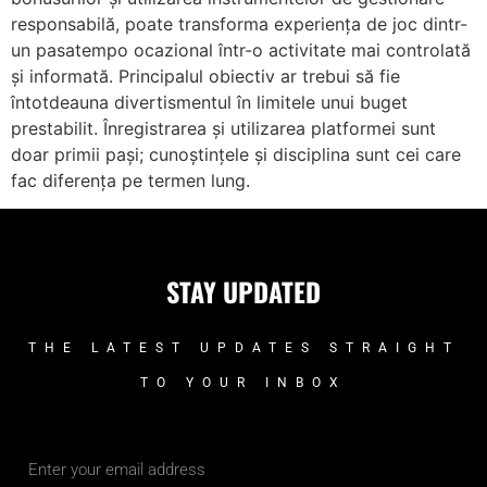
responsabilă, poate transforma experiența de joc dintr-
un pasatempo ocazional într-o activitate mai controlată
și informată. Principalul obiectiv ar trebui să fie
întotdeauna divertismentul în limitele unui buget
prestabilit. Înregistrarea și utilizarea platformei sunt
doar primii pași; cunoștințele și disciplina sunt cei care
fac diferența pe termen lung.
STAY UPDATED
THE LATEST UPDATES STRAIGHT
TO YOUR INBOX