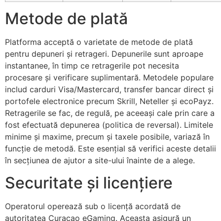
Metode de plată
Platforma acceptă o varietate de metode de plată
pentru depuneri și retrageri. Depunerile sunt aproape
instantanee, în timp ce retragerile pot necesita
procesare și verificare suplimentară. Metodele populare
includ carduri Visa/Mastercard, transfer bancar direct și
portofele electronice precum Skrill, Neteller și ecoPayz.
Retragerile se fac, de regulă, pe aceeași cale prin care a
fost efectuată depunerea (politica de reversal). Limitele
minime și maxime, precum și taxele posibile, variază în
funcție de metodă. Este esențial să verifici aceste detalii
în secțiunea de ajutor a site-ului înainte de a alege.
Securitate și licențiere
Operatorul operează sub o licență acordată de
autoritatea Curaçao eGaming. Aceasta asigură un