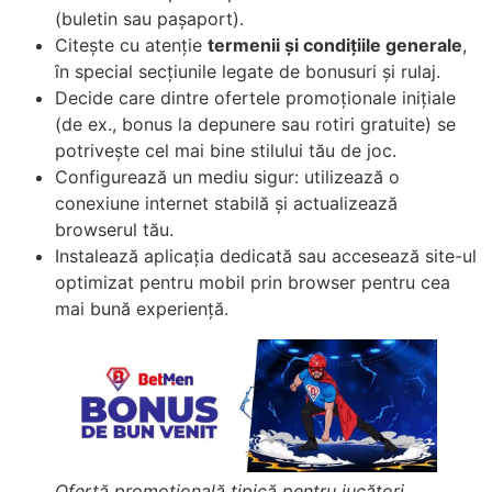
(buletin sau pașaport).
Citește cu atenție
termenii și condițiile generale
,
în special secțiunile legate de bonusuri și rulaj.
Decide care dintre ofertele promoționale inițiale
(de ex., bonus la depunere sau rotiri gratuite) se
potrivește cel mai bine stilului tău de joc.
Configurează un mediu sigur: utilizează o
conexiune internet stabilă și actualizează
browserul tău.
Instalează aplicația dedicată sau accesează site-ul
optimizat pentru mobil prin browser pentru cea
mai bună experiență.
Ofertă promoțională tipică pentru jucători