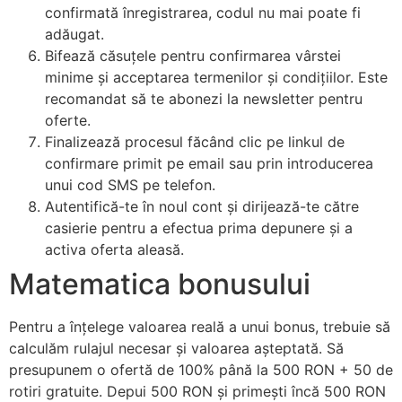
confirmată înregistrarea, codul nu mai poate fi
adăugat.
Bifează căsuțele pentru confirmarea vârstei
minime și acceptarea termenilor și condițiilor. Este
recomandat să te abonezi la newsletter pentru
oferte.
Finalizează procesul făcând clic pe linkul de
confirmare primit pe email sau prin introducerea
unui cod SMS pe telefon.
Autentifică-te în noul cont și dirijează-te către
casierie pentru a efectua prima depunere și a
activa oferta aleasă.
Matematica bonusului
Pentru a înțelege valoarea reală a unui bonus, trebuie să
calculăm rulajul necesar și valoarea așteptată. Să
presupunem o ofertă de 100% până la 500 RON + 50 de
rotiri gratuite. Depui 500 RON și primești încă 500 RON