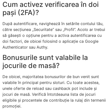
Cum activez verificarea în doi
pași (2FA)?
După autentificare, navighează în setările contului tău,
către secțiunea „Securitate” sau „Profil”. Acolo ar trebui
să găsești o opțiune pentru a activa autentificarea cu
doi factori, de obicei folosind o aplicație ca Google
Authenticator sau Authy.
Bonusurile sunt valabile la
jocurile de masă?
De obicei, majoritatea bonusurilor de bun venit sunt
valabile în principal pentru sloturi. Cu toate acestea,
unele oferte de reload sau cashback pot include și
jocuri de masă. Verifică întotdeauna lista de jocuri
eligibile și procentele de contribuție la rulaj din termenii
promoției.