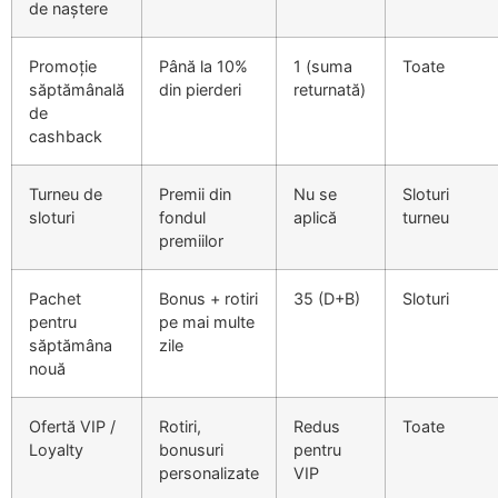
de naștere
Promoție
Până la 10%
1 (suma
Toate
săptămânală
din pierderi
returnată)
de
cashback
Turneu de
Premii din
Nu se
Sloturi
sloturi
fondul
aplică
turneu
premiilor
Pachet
Bonus + rotiri
35 (D+B)
Sloturi
pentru
pe mai multe
săptămâna
zile
nouă
Ofertă VIP /
Rotiri,
Redus
Toate
Loyalty
bonusuri
pentru
personalizate
VIP