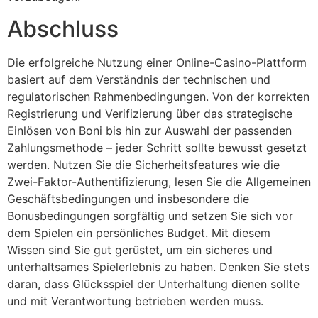
Abschluss
Die erfolgreiche Nutzung einer Online-Casino-Plattform
basiert auf dem Verständnis der technischen und
regulatorischen Rahmenbedingungen. Von der korrekten
Registrierung und Verifizierung über das strategische
Einlösen von Boni bis hin zur Auswahl der passenden
Zahlungsmethode – jeder Schritt sollte bewusst gesetzt
werden. Nutzen Sie die Sicherheitsfeatures wie die
Zwei-Faktor-Authentifizierung, lesen Sie die Allgemeinen
Geschäftsbedingungen und insbesondere die
Bonusbedingungen sorgfältig und setzen Sie sich vor
dem Spielen ein persönliches Budget. Mit diesem
Wissen sind Sie gut gerüstet, um ein sicheres und
unterhaltsames Spielerlebnis zu haben. Denken Sie stets
daran, dass Glücksspiel der Unterhaltung dienen sollte
und mit Verantwortung betrieben werden muss.