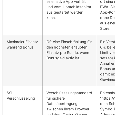
eine native App verhält
oft eine
und vom Homebildschirm
PWA. Sie
aus gestartet werden
App-Kom
kann.
ohne Do
aus ein
Store.
Maximaler Einsatz
Oft eine Einschränkung für
Ein Vers
während Bonus
den höchsten erlaubten
6 € bei 
Einsatz pro Runde, wenn
Limit vo
Bonusgeld aktiv ist.
setzen) 
Annullie
Bonus un
damit er
Gewinne
SSL-
Verschlüsselungsstandard
Erkennb
Verschlüsselung
für sichere
“https://
Datenübertragung
dem Sch
zwischen Ihrem Browser
Symbol i
und dem Casino-Server.
Adressle