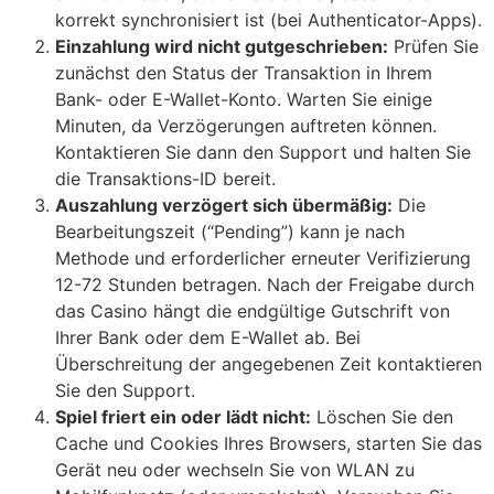
korrekt synchronisiert ist (bei Authenticator-Apps).
Einzahlung wird nicht gutgeschrieben:
Prüfen Sie
zunächst den Status der Transaktion in Ihrem
Bank- oder E-Wallet-Konto. Warten Sie einige
Minuten, da Verzögerungen auftreten können.
Kontaktieren Sie dann den Support und halten Sie
die Transaktions-ID bereit.
Auszahlung verzögert sich übermäßig:
Die
Bearbeitungszeit (“Pending”) kann je nach
Methode und erforderlicher erneuter Verifizierung
12-72 Stunden betragen. Nach der Freigabe durch
das Casino hängt die endgültige Gutschrift von
Ihrer Bank oder dem E-Wallet ab. Bei
Überschreitung der angegebenen Zeit kontaktieren
Sie den Support.
Spiel friert ein oder lädt nicht:
Löschen Sie den
Cache und Cookies Ihres Browsers, starten Sie das
Gerät neu oder wechseln Sie von WLAN zu