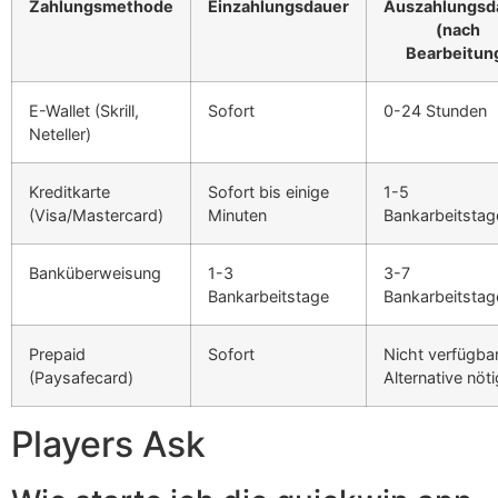
Zahlungsmethode
Einzahlungsdauer
Auszahlungsd
(nach
Bearbeitun
E-Wallet (Skrill,
Sofort
0-24 Stunden
Neteller)
Kreditkarte
Sofort bis einige
1-5
(Visa/Mastercard)
Minuten
Bankarbeitstag
Banküberweisung
1-3
3-7
Bankarbeitstage
Bankarbeitstag
Prepaid
Sofort
Nicht verfügbar
(Paysafecard)
Alternative nöti
Players Ask