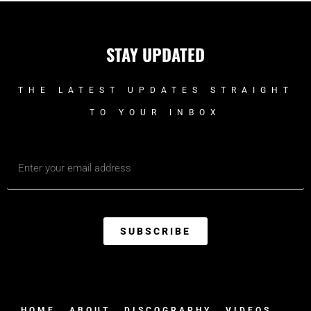
STAY UPDATED
THE LATEST UPDATES STRAIGHT
TO YOUR INBOX
SUBSCRIBE
HOME
ABOUT
DISCOGRAPHY
VIDEOS