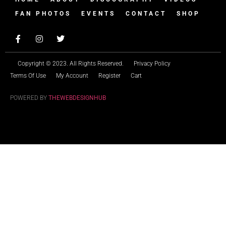
FAN PHOTOS
EVENTS
CONTACT
SHOP
Copyright © 2023. All Rights Reserved.
Privacy Policy
Terms Of Use
My Account
Register
Cart
POWERED BY
THEWEBDESIGNHUB