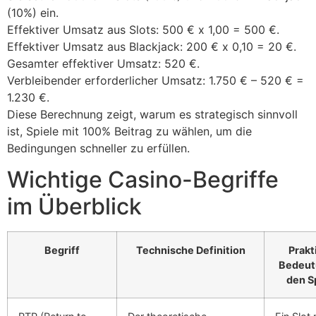
(10%) ein.
Effektiver Umsatz aus Slots: 500 € x 1,00 = 500 €.
Effektiver Umsatz aus Blackjack: 200 € x 0,10 = 20 €.
Gesamter effektiver Umsatz: 520 €.
Verbleibender erforderlicher Umsatz: 1.750 € – 520 € =
1.230 €.
Diese Berechnung zeigt, warum es strategisch sinnvoll
ist, Spiele mit 100% Beitrag zu wählen, um die
Bedingungen schneller zu erfüllen.
Wichtige Casino-Begriffe
im Überblick
Begriff
Technische Definition
Prakt
Bedeut
den S