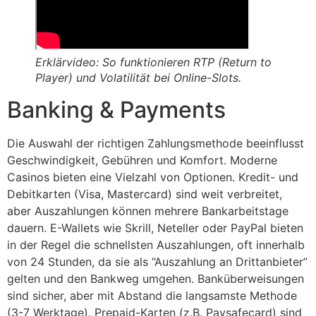
Erklärvideo: So funktionieren RTP (Return to
Player) und Volatilität bei Online-Slots.
Banking & Payments
Die Auswahl der richtigen Zahlungsmethode beeinflusst
Geschwindigkeit, Gebühren und Komfort. Moderne
Casinos bieten eine Vielzahl von Optionen. Kredit- und
Debitkarten (Visa, Mastercard) sind weit verbreitet,
aber Auszahlungen können mehrere Bankarbeitstage
dauern. E-Wallets wie Skrill, Neteller oder PayPal bieten
in der Regel die schnellsten Auszahlungen, oft innerhalb
von 24 Stunden, da sie als “Auszahlung an Drittanbieter”
gelten und den Bankweg umgehen. Banküberweisungen
sind sicher, aber mit Abstand die langsamste Methode
(3-7 Werktage). Prepaid-Karten (z.B. Paysafecard) sind