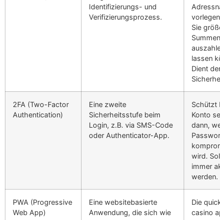
Identifizierungs- und
Adressn
Verifizierungsprozess.
vorlegen
Sie größ
Summe
auszahl
lassen k
Dient de
Sicherhe
2FA (Two-Factor
Eine zweite
Schützt 
Authentication)
Sicherheitsstufe beim
Konto se
Login, z.B. via SMS-Code
dann, we
oder Authenticator-App.
Passwor
kompromi
wird. Sol
immer ak
werden.
PWA (Progressive
Eine websitebasierte
Die quic
Web App)
Anwendung, die sich wie
casino a