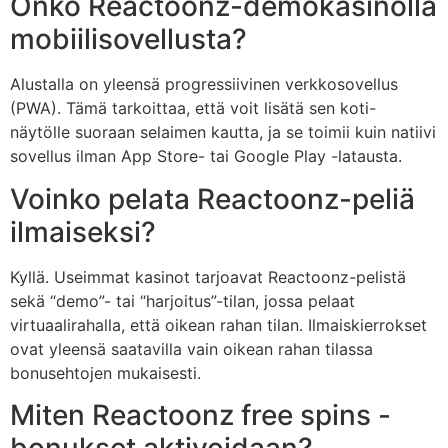
Onko Reactoonz-demokasinolla
mobiilisovellusta?
Alustalla on yleensä progressiivinen verkkosovellus
(PWA). Tämä tarkoittaa, että voit lisätä sen koti-
näytölle suoraan selaimen kautta, ja se toimii kuin natiivi
sovellus ilman App Store- tai Google Play -latausta.
Voinko pelata Reactoonz-peliä
ilmaiseksi?
Kyllä. Useimmat kasinot tarjoavat Reactoonz-pelistä
sekä “demo”- tai “harjoitus”-tilan, jossa pelaat
virtuaalirahalla, että oikean rahan tilan. Ilmaiskierrokset
ovat yleensä saatavilla vain oikean rahan tilassa
bonusehtojen mukaisesti.
Miten Reactoonz free spins -
bonukset aktivoidaan?