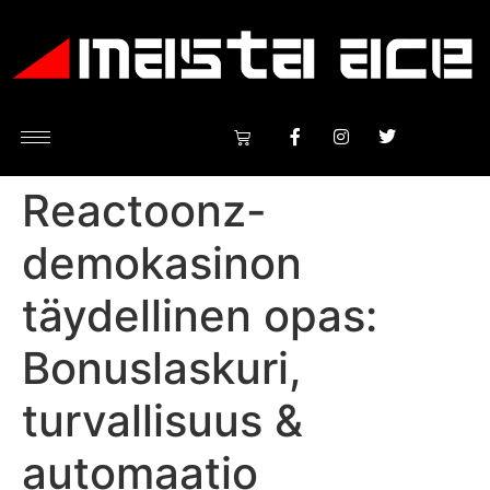
Reactoonz-
demokasinon
täydellinen opas:
Bonuslaskuri,
turvallisuus &
automaatio