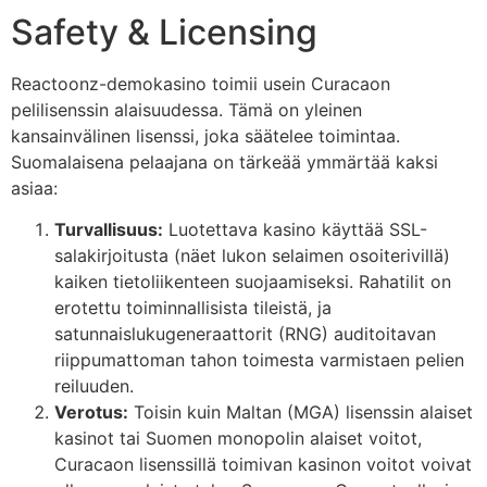
Safety & Licensing
Reactoonz-demokasino toimii usein Curacaon
pelilisenssin alaisuudessa. Tämä on yleinen
kansainvälinen lisenssi, joka säätelee toimintaa.
Suomalaisena pelaajana on tärkeää ymmärtää kaksi
asiaa:
Turvallisuus:
Luotettava kasino käyttää SSL-
salakirjoitusta (näet lukon selaimen osoiterivillä)
kaiken tietoliikenteen suojaamiseksi. Rahatilit on
erotettu toiminnallisista tileistä, ja
satunnaislukugeneraattorit (RNG) auditoitavan
riippumattoman tahon toimesta varmistaen pelien
reiluuden.
Verotus:
Toisin kuin Maltan (MGA) lisenssin alaiset
kasinot tai Suomen monopolin alaiset voitot,
Curacaon lisenssillä toimivan kasinon voitot voivat