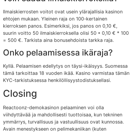
Ilmaiskierrosten voitot ovat usein ylärajallisia kasinon
ehtojen mukaan. Yleinen raja on 100-kertainen
kierroksen panos. Esimerkiksi, jos panos on 0,10 €,
suurin voitto 50 ilmaiskierroksella olisi 50 * 0,10 € * 100
= 500 €. Tarkista aina bonusehdoista tarkka raja.
Onko pelaamisessa ikäraja?
Kyllä. Pelaamisen edellytys on täysi-ikäisyys. Suomessa
tämä tarkoittaa 18 vuoden ikää. Kasino varmistaa tämän
KYC-tarkistuksessa henkilöllisyystodistuksellasi.
Closing
Reactoonz-demokasinon pelaaminen voi olla
viihdyttävää ja mahdollisesti tuottoisaa, kun tekninen
ymmärrys, turvallisuus ja vastuullisuus ovat kunnossa.
Avain menestykseen on pelimekaniikan (kuten