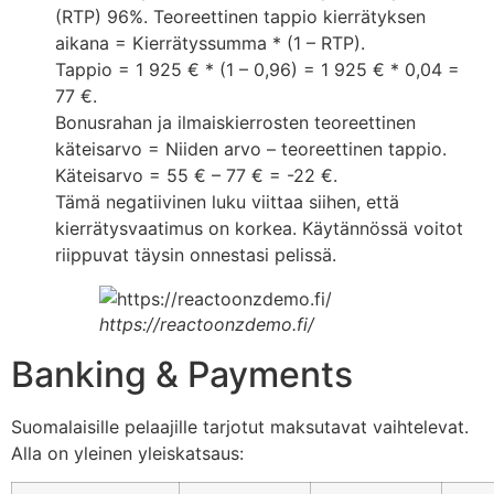
(RTP) 96%. Teoreettinen tappio kierrätyksen
aikana = Kierrätyssumma * (1 – RTP).
Tappio = 1 925 € * (1 – 0,96) = 1 925 € * 0,04 =
77 €.
Bonusrahan ja ilmaiskierrosten teoreettinen
käteisarvo = Niiden arvo – teoreettinen tappio.
Käteisarvo = 55 € – 77 € = -22 €.
Tämä negatiivinen luku viittaa siihen, että
kierrätysvaatimus on korkea. Käytännössä voitot
riippuvat täysin onnestasi pelissä.
https://reactoonzdemo.fi/
Banking & Payments
Suomalaisille pelaajille tarjotut maksutavat vaihtelevat.
Alla on yleinen yleiskatsaus: