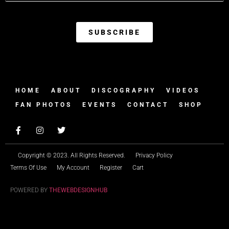
SUBSCRIBE
HOME
ABOUT
DISCOGRAPHY
VIDEOS
FAN PHOTOS
EVENTS
CONTACT
SHOP
Copyright © 2023. All Rights Reserved.
Privacy Policy
Terms Of Use
My Account
Register
Cart
POWERED BY
THEWEBDESIGNHUB