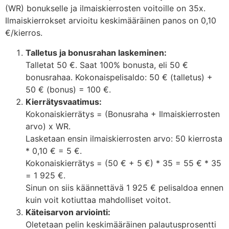
(WR) bonukselle ja ilmaiskierrosten voitoille on 35x.
Ilmaiskierrokset arvioitu keskimääräinen panos on 0,10
€/kierros.
Talletus ja bonusrahan laskeminen:
Talletat 50 €. Saat 100% bonusta, eli 50 €
bonusrahaa. Kokonaispelisaldo: 50 € (talletus) +
50 € (bonus) = 100 €.
Kierrätysvaatimus:
Kokonaiskierrätys = (Bonusraha + Ilmaiskierrosten
arvo) x WR.
Lasketaan ensin ilmaiskierrosten arvo: 50 kierrosta
* 0,10 € = 5 €.
Kokonaiskierrätys = (50 € + 5 €) * 35 = 55 € * 35
= 1 925 €.
Sinun on siis käännettävä 1 925 € pelisaldoa ennen
kuin voit kotiuttaa mahdolliset voitot.
Käteisarvon arviointi:
Oletetaan pelin keskimääräinen palautusprosentti