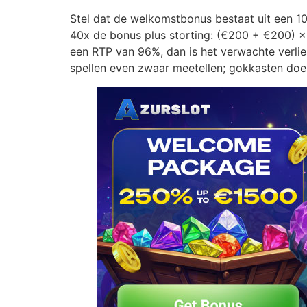
Stel dat de welkomstbonus bestaat uit een 10
40x de bonus plus storting: (€200 + €200) ×
een RTP van 96%, dan is het verwachte verlie
spellen even zwaar meetellen; gokkasten do