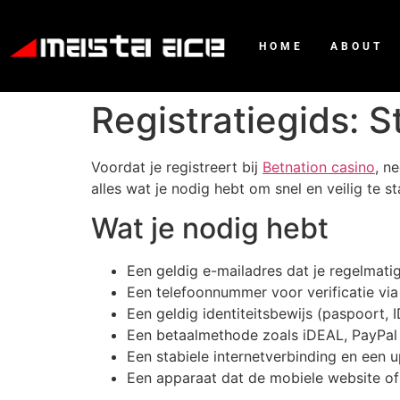
HOME
ABOUT
Registratiegids: S
Voordat je registreert bij
Betnation casino
, n
alles wat je nodig hebt om snel en veilig te s
Wat je nodig hebt
Een geldig e-mailadres dat je regelmatig
Een telefoonnummer voor verificatie via
Een geldig identiteitsbewijs (paspoort, 
Een betaalmethode zoals iDEAL, PayPal 
Een stabiele internetverbinding en een 
Een apparaat dat de mobiele website of