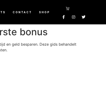
NTS
CONTACT
SHOP
erste bonus
 tijd en geld besparen. Deze gids behandelt
sten.