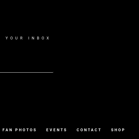
O YOUR INBOX
FAN PHOTOS
EVENTS
CONTACT
SHOP