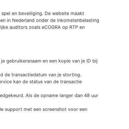
 spel en beveiliging. De website maakt
nen in Nederland onder de inkomstenbelasting
elijke auditors zoals eCOGRA op RTP en
 je gebruikersnaam en een kopie van je ID bij
 de transactiedatum van je storting.
vice kan de status van de transactie
oedgekeurd. Als de opname langer dan 48 uur
de support met een screenshot voor een