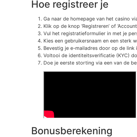
Hoe registreer je
Ga naar de homepage van het casino via 
Klik op de knop ‘Registreren’ of ‘Accoun
Vul het registratieformulier in met je 
Kies een gebruikersnaam en een sterk 
Bevestig je e-mailadres door op de link 
Voltooi de identiteitsverificatie (KYC) 
Doe je eerste storting via een van de b
Bonusberekening