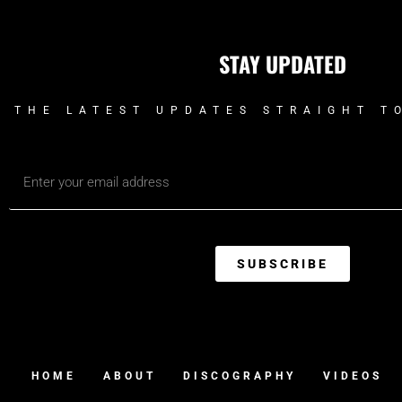
STAY UPDATED
THE LATEST UPDATES STRAIGHT T
SUBSCRIBE
HOME
ABOUT
DISCOGRAPHY
VIDEOS