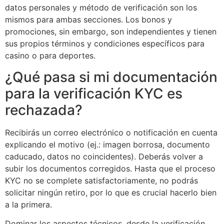
datos personales y método de verificación son los
mismos para ambas secciones. Los bonos y
promociones, sin embargo, son independientes y tienen
sus propios términos y condiciones específicos para
casino o para deportes.
¿Qué pasa si mi documentación
para la verificación KYC es
rechazada?
Recibirás un correo electrónico o notificación en cuenta
explicando el motivo (ej.: imagen borrosa, documento
caducado, datos no coincidentes). Deberás volver a
subir los documentos corregidos. Hasta que el proceso
KYC no se complete satisfactoriamente, no podrás
solicitar ningún retiro, por lo que es crucial hacerlo bien
a la primera.
Dominar los aspectos técnicos, desde la verificación