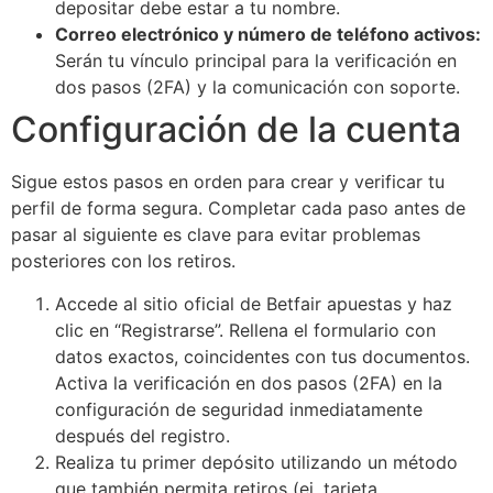
depositar debe estar a tu nombre.
Correo electrónico y número de teléfono activos:
Serán tu vínculo principal para la verificación en
dos pasos (2FA) y la comunicación con soporte.
Configuración de la cuenta
Sigue estos pasos en orden para crear y verificar tu
perfil de forma segura. Completar cada paso antes de
pasar al siguiente es clave para evitar problemas
posteriores con los retiros.
Accede al sitio oficial de Betfair apuestas y haz
clic en “Registrarse”. Rellena el formulario con
datos exactos, coincidentes con tus documentos.
Activa la verificación en dos pasos (2FA) en la
configuración de seguridad inmediatamente
después del registro.
Realiza tu primer depósito utilizando un método
que también permita retiros (ej. tarjeta,