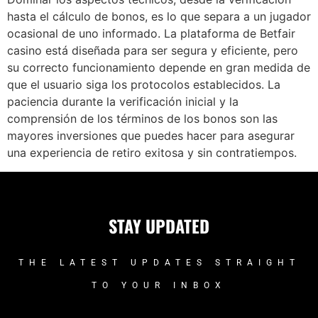
hasta el cálculo de bonos, es lo que separa a un jugador
ocasional de uno informado. La plataforma de Betfair
casino está diseñada para ser segura y eficiente, pero
su correcto funcionamiento depende en gran medida de
que el usuario siga los protocolos establecidos. La
paciencia durante la verificación inicial y la
comprensión de los términos de los bonos son las
mayores inversiones que puedes hacer para asegurar
una experiencia de retiro exitosa y sin contratiempos.
STAY UPDATED
THE LATEST UPDATES STRAIGHT
TO YOUR INBOX