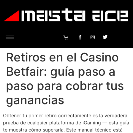
Retiros en el Casino
Betfair: guía paso a
paso para cobrar tus
ganancias
Obtener tu primer retiro correctamente es la verdadera
prueba de cualquier plataforma de iGaming — esta guía
te muestra cómo superarla. Este manual técnico está