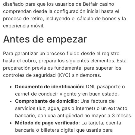
diseñado para que los usuarios de Betfair casino
comprendan desde la configuración inicial hasta el
proceso de retiro, incluyendo el cálculo de bonos y la
experiencia móvil.
Antes de empezar
Para garantizar un proceso fluido desde el registro
hasta el cobro, prepara los siguientes elementos. Esta
preparación previa es fundamental para superar los
controles de seguridad (KYC) sin demoras.
Documento de identificación:
DNI, pasaporte o
carnet de conducir vigente y en buen estado.
Comprobante de domicilio:
Una factura de
servicios (luz, agua, gas o internet) o un extracto
bancario, con una antigüedad no mayor a 3 meses.
Método de pago verificado:
La tarjeta, cuenta
bancaria o billetera digital que usarás para