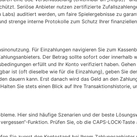
chützt. Seriöse Anbieter nutzen zertifizierte Zufallszahle
Labs) auditiert werden, um faire Spielergebnisse zu garant
und strenge interne Protokolle zum Schutz Ihrer finanzielle
asinonutzung. Für Einzahlungen navigieren Sie zum Kassen
hlungsanbieters. Der Betrag sollte sofort oder innerhalb 
bedingungen erfüllt und Ihr Konto verifiziert haben. Gehe
bar ist (oft dieselbe wie für die Einzahlung), geben Sie de
nden dauern kann. Erst danach wird das Geld an den Zahlun
Halten Sie stets einen Blick auf Ihre Transaktionshistorie,
obleme. Hier sind häufige Szenarien und der beste Lösungs
vergessen“-Funktion. Prüfen Sie, ob die CAPS-LOCK-Taste akt
üfen Sie zuerst den Kontostand bei Ihrem Zahlungsanbieter 