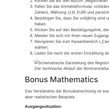
Klicken Sie auf den Button „Registrieren“
Füllen Sie das Anmeldeformular vollstän
Zahlen), Währung (z.B. EUR) und persön
Bestätigen Sie, dass Sie volljährig sin
haben.
Klicken Sie auf den Bestätigungslink, d
Melden Sie sich mit Ihren neuen Zugang
Navigieren Sie zum Kassenbereich („Cash
wählen.
Laden Sie nach der ersten Einzahlung d
Der technische Ablauf der Kontoerstellu
Bonus Mathematics
Das Verständnis der Bonusberechnung ist essen
aber realistischen Beispiels:
Ausgangssituation: