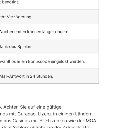
 benötigt.
acht Verzögerung.
 Wochenenden können länger dauern.
Bank des Spielers.
wählt oder ein Bonuscode eingelöst werden.
-Mail-Antwort in 24 Stunden.
. Achten Sie auf eine gültige
inos mit Curaçao-Lizenz in einigen Ländern
en aus Casinos mit EU-Lizenzen wie der MGA
nd dem Schloss-Symbol in der Adressleiste)