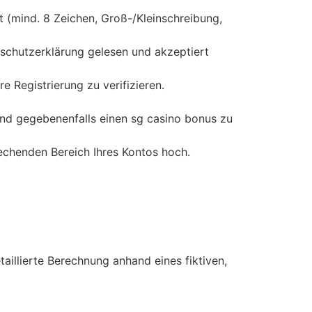
 (mind. 8 Zeichen, Groß-/Kleinschreibung,
nschutzerklärung gelesen und akzeptiert
 Registrierung zu verifizieren.
und gegebenenfalls einen sg casino bonus zu
echenden Bereich Ihres Kontos hoch.
aillierte Berechnung anhand eines fiktiven,