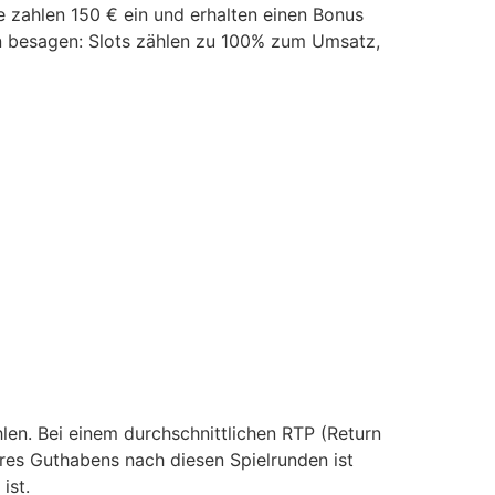
 zahlen 150 € ein und erhalten einen Bonus
n besagen: Slots zählen zu 100% zum Umsatz,
hlen. Bei einem durchschnittlichen RTP (Return
hres Guthabens nach diesen Spielrunden ist
ist.