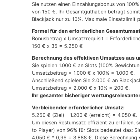
Sie nutzen einen Einzahlungsbonus von 100% 
von 150 €. Ihr Gesamtguthaben beträgt somi
Blackjack nur zu 10%. Maximale Einsatzlimit 
Formel für den erforderlichen Gesamtumsat
Bonusbetrag x Umsatzrequisit = Erforderlic
150 € x 35 = 5.250 €
Berechnung des effektiven Umsatzes aus un
Sie spielen 1.000 € an Slots (100% Gewichtun
Umsatzbeitrag = 1.000 € x 100% = 1.000 €.
Anschließend spielen Sie 2.000 € an Blackja
Umsatzbeitrag = 2.000 € x 10% = 200 €.
Ihr gesamter bisheriger wertungsrelevante
Verbleibender erforderlicher Umsatz:
5.250 € (Ziel) – 1.200 € (erreicht) = 4.050 €.
Um diesen Restumsatz effizient zu erfüllen, s
to Player) von 96% für Slots bedeutet das: S
4.050 € * 0,96 = 3.888 €. Diese Berechnung v