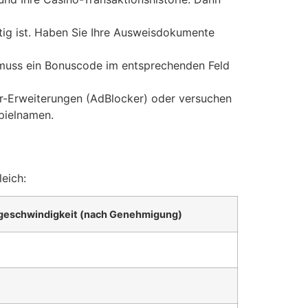
ötig ist. Haben Sie Ihre Ausweisdokumente
muss ein Bonuscode im entsprechenden Feld
r-Erweiterungen (AdBlocker) oder versuchen
pielnamen.
leich:
eschwindigkeit (nach Genehmigung)