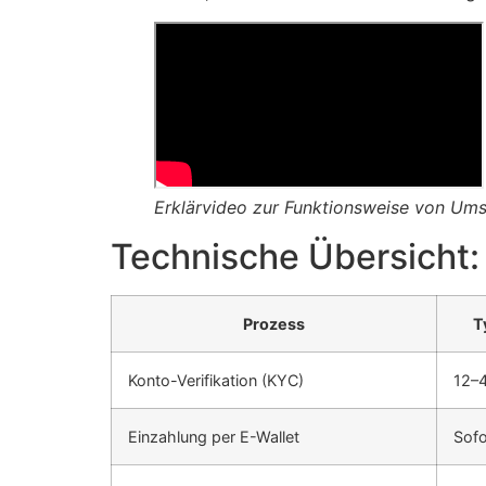
Erklärvideo zur Funktionsweise von Um
Technische Übersicht:
Prozess
T
Konto-Verifikation (KYC)
12–
Einzahlung per E-Wallet
Sofo